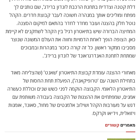
דלת קטנה וצדדית בתחנת הרכבת לונדון ברידג’, שם נותנים לך
מפתח ומוליכים אותך במנהרה חשוכה לעבר קבוצת חדרים. הקהל
נוטל חלק בהצגה ועובר מחדר לחדר בהתאם למיקום הסצנה.
המחיצה הברורה שיש בתיאטרון רגיל בין הקהל לשחקנים לא קיימת
כאן. הצופה הופך לאחת הדמויות וחווה את העולם המשונה שנוצר
מסביבו ממקור ראשון. כל זה קורה כזכור במנהרות ובמבוכים
שמתחת לתחנת האנדרגראונד של לונדון ברידג’..
מאחורי ההצגה עומדת קבוצת התיאטרון ‘שאנט’ (שהצליחה מאוד
בתחילת השנה עם ‘טרופיקאנה’), הפועלת תחת החסות של
התיאטרון הלאומי. הקבוצה הוקמה לפני כשש שנים וכוללת כעשרה
אמנים, שמפתחים את ההצגות של הקבוצה בעבודה משותפת עם
דגש על מעורבות הקהל ושילוב אלמנטים של מחול, סאונד, אומנות
ויזואלית, וידיאו וקרקס.
מאמרים
קשורים