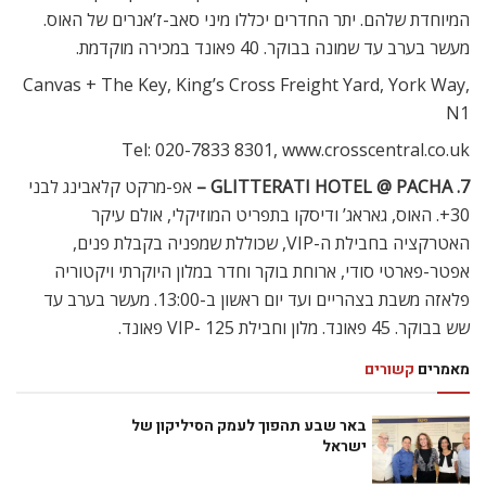
המיוחדת שלהם. יתר החדרים יכללו מיני סאב-ז’אנרים של האוס.
מעשר בערב עד שמונה בבוקר. 40 פאונד במכירה מוקדמת.
Canvas + The Key, King’s Cross Freight Yard, York Way,
N1
Tel: 020-7833 8301, www.crosscentral.co.uk
7. GLITTERATI HOTEL @ PACHA –
אפ-מרקט קלאבינג לבני
30+. האוס, גאראג’ ודיסקו בתפריט המוזיקלי, אולם עיקר
האטרקציה בחבילת ה-VIP, שכוללת שמפניה בקבלת פנים,
אפטר-פארטי סודי, ארוחת בוקר וחדר במלון היוקרתי ויקטוריה
פלאזה משבת בצהריים ועד יום ראשון ב-13:00. מעשר בערב עד
שש בבוקר. 45 פאונד. מלון וחבילת VIP- 125 פאונד.
מאמרים
קשורים
באר שבע תהפוך לעמק הסיליקון של
ישראל