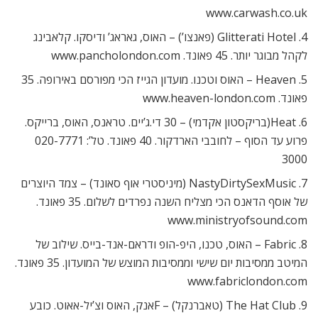
www.carwash.co.uk
4. Glitterati Hotel (פאנצו’) – האוס, גאראג’ ודיסקו. קלאבינג
לקהל מבוגר יותר. 45 פאונד. www.pancholondon.com
5. Heaven – האוס וטכנו. מועדון הגייז הכי מפורסם באירופה. 35
פאונד. www.heaven-london.com
6. Heat(בריקסטון אקדמי) – 30 די.ג’יים. טראנס, האוס, ברייקס.
פרוע עד הסוף – לחובבי הארדקור. 40 פאונד. טל’: 020-7771
3000
7. NastyDirtySexMusic (מיניסטרי אוף סאונד) – צמד היוצרים
של אוסף הדאנס הכי מצליח השנה נפרדים לשלום. 35 פאונד.
www.ministryofsound.com
8. Fabric – האוס, טכנו, היפ-הופ ודראם-אנד-בייס. שילוב של
המיטב ממסיבות יום שישי וממסיבות המוצש של המועדון. 35 פאונד.
www.fabriclondon.com
9. The Hat Club (טאברנקל) – Fאנק, האוס וצ’יל-אאוט. כובע