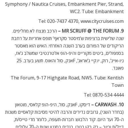
Symphony / Nautica Cruises, Embankment Pier, Strand,
WC2. Tube: Embankment
Tel: 020-7437 4370, www.citycruises.com
9. MR SCRUFF @ THE FORUM –
הרכב מנצח לא מחליפים.
שנה שלישית ברציפות ש’מיסטר סקראף’ תופס אחריות על רחבת
הריקודים של הפורום בערב השנה האזרחי. האיש הוא מאסטר
בסמפולים, ביטים מקוריים והיפ-הופ אלטרנטיבי שמשלב ג’אז,
ניו-אייג’, רוק, יו.קיי ג’אראג’, Fאנק, סול והאוס. תשע בערב. 25
פאונד.
The Forum, 9-17 Highgate Road, NW5. Tube: Kentish
Town
Tel: 0870-534 4444
10. CARWASH –
דיסקו, Fאנק, סול, היפ-הופ קלאסי, מוטאון
(בחדר השני), גרובים נדירים והרבה להיטי מסיבות קלאסיים משנות
ה-70 ועד היום. קוד הלבוש: חברות-תעופה, כלומר מדי טייס/ת,
דייל/ת וכיוב – רק בקו רטרו. בגדים בסגנון שנות ה-70 עלולים