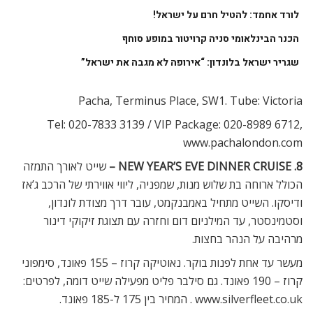
לורד אחמד: להטיל חרם על ישראל!
הכנר הבינלאומי סניה קרויטור במופע סוחף
שגריר ישראל בלונדון: “אירופה לא מגבה את ישראל”
Pacha, Terminus Place, SW1. Tube: Victoria
Tel: 020-7833 3139 / VIP Package: 020-8989 6712,
www.pachalondon.com
8. NEW YEAR’S EVE DINNER CRUISE –
שייט לאורך התמזה
הכולל ארוחה בת שלוש מנות, שמפניה, ליווי אווירתי של הרכב ג’אז
ודיסקו. השייט מתחיל באמבנקמט, עובר דרך מצודת לונדון,
וסטמינסטר, עד המילניום דום וחזרה עם תצוגת זיקוקי דינור
מרהיבה על הנהר בחצות.
מעשר עד אחת לפנות בוקר. נאוטיקה קרוז – 155 פאונד, סימפוני
קרוז – 190 פאונד. גם סילבר פליט מפעילה שייט דומה, לפרטים:
www.silverfleet.co.uk . המחיר בין 175 ל-185 פאונד.