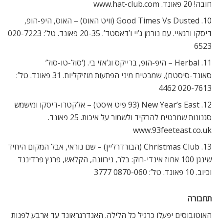
חובה! 20 פאונד. www.hat-club.com
10. Good Times Vs Dusted (וויט האוס) – האוס, היפ-הופ,
דיסקו ורגאיי. עם נורמן ג’יי ו’דאסטד’. 20-35 פאונד. טל’: 020-7223
6523
11. Herbal – היפ-הופ, ברייקס וג’אזי בי. (‘סול-טו-סול’
סאונד-סיסטם), שמבטיח מיני הפתעות מוזיקליות. 31 פאונד. טל’:
020-7613 4462
12. New Year’s East (93 פיט איסט) – אלקטרו-דיסקו ומישמש
סגנונות שמבטיח להרקיד ולשמור על איכות. 25 פאונד.
www.93feeteast.co.uk
13. Christmas Club (הבורדרליין) – שם נוראי, אבל המקום היחיד
שינגן 100 אחוז אינדי-רוק: בלר, נירוונה, הקלאש, פרנץ פרדיננד
וכיוב. 10 פאונד. טל’: 0870-060 3777
תחבורה
האוטובוסים יפעלו כרגיל כל הלילה. האנדרגראונד עד ארבע לפנות