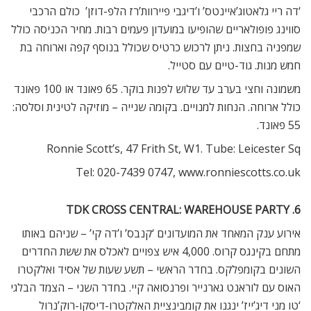
‘דה ריי גלאטוג’איינטס’ ו’דיגבי פיירוות’רז הלפ-דוזן’  כולם הרכבי
סווינג פופולאריים שהופיעו במועדון פעמים רבות. מחיר הכניסה כולל
שמפניה בחצות. ניתן לרכוש כרטיס שכולל בנוסף קפה וארוחה בת
חמש מנות. גוד-טיים עם סטייל.
משמונה וחצי בערב עד שלוש לפנות בוקר. 65 פאונד או 100 פאונד
כולל ארוחה. הנחות למנויים. בקומה שנייה – מוזיקה לטינית וסלסה:
55 פאונד.
Ronnie Scott’s, 47 Frith St, W1. Tube: Leicester Sq
Tel: 020-7439 0747, www.ronniescotts.co.uk
6. TDK CROSS CENTRAL: WAREHOUSE PARTY
אירוע ענק המאחד את המועדונים ‘קנבס’ ו’דה קי’ – שניהם באותו
מתחם בקינגס קרוס. 4,000 איש צפויים לאכלס את ששת החדרים
השונים בקומפלקס. בחדר הראשי – תשע שעות של אסיד ואלקטרו
האוס עם לוראנט גארנייר ופרנסואה קיי. בחדר השני – הצמד הבלגי
‘טו מני דיג’ייז’ ינגנו את קומבינציית האלקטרו-דיסקו-רוק’נרול