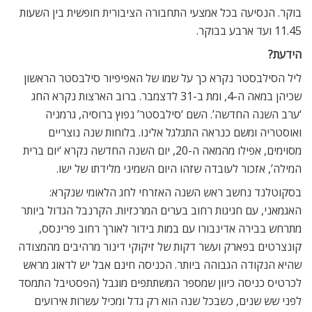
בוקר. הנסיעה בכל אמצעי התחבורה הציבורית חופשית בין השעות
11.45 ועד ארבע בבוקר.
הידעת?
ליל הסילבסטר נקרא כך על שמו של האפיפיור סילבסטר הראשון
שכיהן במאה ה-4, ומת ב-31 לדצמבר. ברוב הארצות נקרא החג
‘ערב השנה החדשה’. השם ‘סילבסטר’ נפוץ ברוסיה, גרמניה
ואוסטריה ומשם כנראה התגלגל אלינו. בלוחות שנה נוצריים
מסוימים, אפילו מהמאה ה-20, יום השנה החדשה נקרא ‘יום ברית
המילה’, אזכור לעובדה שזהו היום השמיני מלידתו של ישו.
בסקוטלנד נחשב ראש השנה האזרחי לחג הלאומי שנקרא:
האגמאני, עם חגיגות רחוב בערים המרכזיות. הקרנבל הגדול ביותר
מתרחש בבירה אדינבורו עם במות בידור לאורך רחוב פרינסס,
קונצרטים בפארק ועשר דקות של זיקוקי דינור מרהיבים מהמצודה
שהיא הנקודה הגבוהה ביותר. הכניסה חינם אבל יש לדאוג מראש
לכרטיס כניסה כיוון שמספר המשתתפים מוגבל (הפסטיבל התמסד
לפני שש שנים, כשבכל שנה הוא רק גדל ומכיל עשרות אירועים