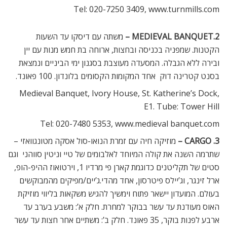
Tel: 020-7250 3409, www.turnmills.com
2.MEDIEVAL BANQUET –
משתה עם דיסקו עד השעות
הקטנות. שמפניה בכניסה ובחצות, ארוחה בת חמש מנות עם יין
ובירה ללא הגבלה. המסעדה מעוצבת בסגנון ימי הביניים ונמצאת
בסנט קטרינה דוק  אחד המקומות הקסומים בלונדון. 100 פאונד.
Medieval Banquet, Ivory House, St. Katherine’s Dock,
E1. Tube: Tower Hill
Tel: 020-7480 5353, www.medieval banquet.com
3. CARGO –
מוזיקה חיה עם זמרת הנואו-סול אסקה מטונגוואזי –
שתרמה השנה את קולה המיוחד לאלבומים של טיי וניטין סווהני  וגם
סטים של תקליטנים כדוגמת קארן פי מרדיו 1, וירטואוז ההיפ-הופ,
ארל זינגר, וג’יילס פיטרסון, אחד מהדי.ג’יים/מפיקים מהמבוקשים
בעולם. המועדון יישאר פתוח וימשיך להגיש משקאות בליווי מוזיקת
האוס מעודנת עד עשר בבוקר למחרת. חלק א’: משבע בערב עד
ארבע לפנות בוקר, 35 פאונד. חלק ב’: משתיים אחר חצות עד עשר