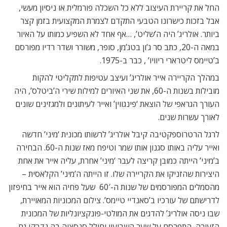
החל את קריירת העיצוב ללא כל השכלה פורמלית או ניסיון מעשי,
אבל בזכות כישרונו הטבעי התקדם לצמרת המקצועית בזמן קצר
ביותר. אולריג’ היה ה’שליט’, …אף אחד לא השפיע כמותו על האיור
במאה ה-20, כתב סר ג’ון בטג’מן, סופר, משורר ושדר רדיו מפורסם
ב’טיימס ליטרארי ריוויו’ , כבר ב-1975.
במהלך הקריירה אייר אולריג’ ועיצב עטיפות לתקליטי להקות
מובילות בשנות ה-60, את שני האיורים למילות שירי ה’ביטלס’, היה
העורך הגראפי של הוצאת ‘פינגווין’ ואייר לעיתונים ולמגזינים שונים
לאורך עשרות שנים.
לרגל הרטרוספקטיבה קיבל אולריג’ לרשותו מכונית ‘מיני’ חדשה
ואייר עליה באותו סגנון אותו שמר וטיפח מאז שנות ה-60. הבחירה
ב’מיני’ הייתה כמובן קריצה לעבר ‘מיני’ אחרת, עליה אייר את אחת
היצירות שהזניקו את הקריירה שלו. זו הייתה ה’מיני’ הקלאסית –
מהסמלים המפורסמים של שנות ה-60′  שעל פחיה הוא אייר בחיפזון
לדרישתם של עורכיו ב’סאנדיי טיימס’. צילום המכוניות המאויירת,
שבו ניסה אולריג’ להדגים את המולטי-פונקציונליות של המכונית
הזעירה, התפרסם על שער השבועון וחולל סנסציה בה נדבקו גם