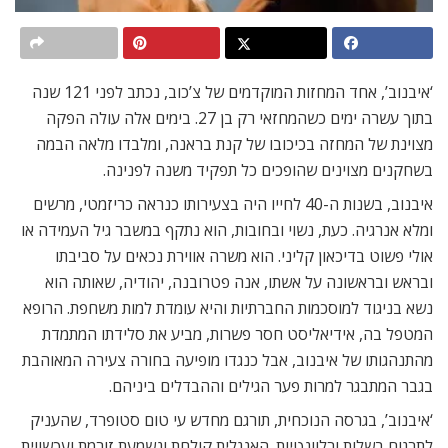
‘איבנוב’, אחד המחזות המוקדמים של צ’כוב, נכתב לפני 121 שנה
בתוך עשרה ימים כשהמחזאי רק בן 27. בימים אלה עולה הפקה
מצוינת של המחזה בכיכובו של קנת בראנה, ומלבדו מלאה הבמה
בשחקנים מצוינים שהופכים כל תפקיד משנה לפנינה.
איבנוב, בשנות ה-40 לחייו היה בצעירותו כנראה כריזמטי, מרשים
ומלא אנרגיה. כעת, נשוי ובחובות, הוא נתקף במשבר גיל העמידה או
אולי פשוט בדיכאון קליני. הוא משרה אווירת נכאים על סביבתו
ובראש ובראשונה על אשתו, אנה פטרובנה, יהודיה, שאותה הוא
נשא בניגוד למוסכמות החברתיות והיא עומדת למות משחפת. הרופא
המטפל בה, אידיאליסט חסר פשרות, מביע את סלידתו המתמדת
מהתנהגותו של איבנוב, אבל כנגדו מופיעה בחורה צעירה המאוהבת
בגבר המתבגר למרות פער הגילים וההבדלים ביניהם.
‘איבנוב’, בגרסה הנוכחית, תורגם מחדש עי טום סטופרד, שהעניק
לתרגום בשלות ורלוונטיות. האנגלית קולחת ונשמעת זורמת ועכשווית.