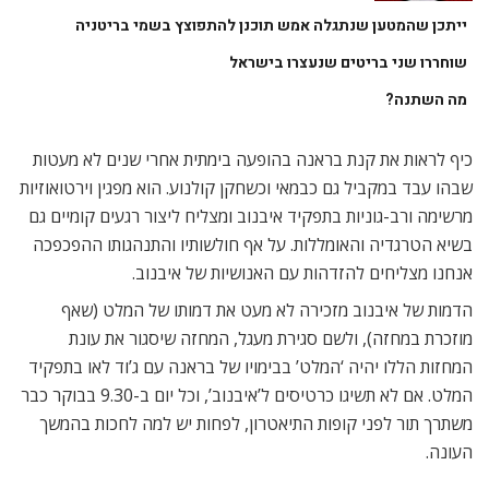
ייתכן שהמטען שנתגלה אמש תוכנן להתפוצץ בשמי בריטניה
שוחררו שני בריטים שנעצרו בישראל
מה השתנה?
כיף לראות את קנת בראנה בהופעה בימתית אחרי שנים לא מעטות
שבהו עבד במקביל גם כבמאי וכשחקן קולנוע. הוא מפגין וירטואוזיות
מרשימה ורב-גוניות בתפקיד איבנוב ומצליח ליצור רגעים קומיים גם
בשיא הטרגדיה והאומללות. על אף חולשותיו והתנהגותו ההפכפכה
אנחנו מצליחים להזדהות עם האנושיות של איבנוב.
הדמות של איבנוב מזכירה לא מעט את דמותו של המלט (שאף
מוזכרת במחזה), ולשם סגירת מעגל, המחזה שיסגור את עונת
המחזות הללו יהיה ‘המלט’ בבימויו של בראנה עם ג’וד לאו בתפקיד
המלט. אם לא תשיגו כרטיסים ל’איבנוב’, וכל יום ב-9.30 בבוקר כבר
משתרך תור לפני קופות התיאטרון, לפחות יש למה לחכות בהמשך
העונה.