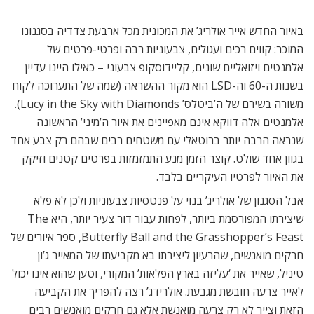
באיור החדש אייר אולריג’ את המכונית מכל ארבעת צדדיה בסגנונו
המוכר: קווים רכים ועגולים, צבעוניות רבה ופרטי-פרטים של
אלמנטים ויזואליים שונים, קליידוסקופ צבעוני – כאילו היינו עדיין
בשנות ה-60 וה-LSD הוא מקור ההשראה (שמה של התערוכה לקוח
משורה בשירם של ה’ביטלס’ Lucy in the Sky with Diamonds).
אלמנטים אלה דווקא אינם מאפיינים את איור ה’מיני’ הראשונה
שנראה הרבה יותר ברוטאלי עם משטחים רבים שבהם רק צבע אחד
בגוון אחד שולט. קוצר הזמן מנע התמזמזות בפרטים קטנים וזיקק
את האיור לפרטיו העיקריים בלבד.
אבל הסגנון של אולריג’ בנוי על פנטסיות צבעוניות ולכן לא פלא
שיצירתו המפורסמת ביותר, לפחות עבור דור צעיר יותר, היא The
Butterfly Ball and the Grasshopper’s Feast, ספר איורים של
חרקים מואנשים, שהרעיון ליצירתו בא מקביעתו של המאייר ג’ון
טיניל, שאייר את ‘עליזה בארץ הפלאות’ המקורי, וטען שהוא אינו יכול
לאייר צרעה חובשת מגבעת. אולרידג’ רצה להפריך את הקביעה
הזאת וצייר לא רק צרעה מואנשת אלא גם חרקים מואנשים רבים