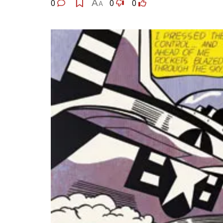
0
A
0
0
A