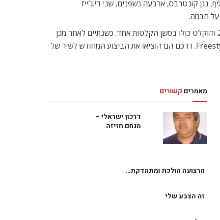
, נגן קונטרבס, ארבעה נשפנים, שני די.ג’ייז
על הבמה.
הופעותיהם הראשונות היו למעשה סטים ספונטניים ועתירי אלתורים, שהיוו את הבסיס לאלבומם הראשון – מיץ, שראה אור ב-2003 והוקלט כולו בסשן הקלטות אחד. כשנתיים לאחר מכן
הם הביאו לעולם את אלבומם השני – !Attention – שהוביל אל הרומן של התפוחים עם חברת התקליטים הבריטית, Freestyle Records. דרכם הם הוציאו את הביצוע המחודש לשיר של
מאמרים
קשורים
דרכון ישראלי –
מנחם חזיזה
הרצועה הולכת ומתהדקת…
זה הצבע שלי