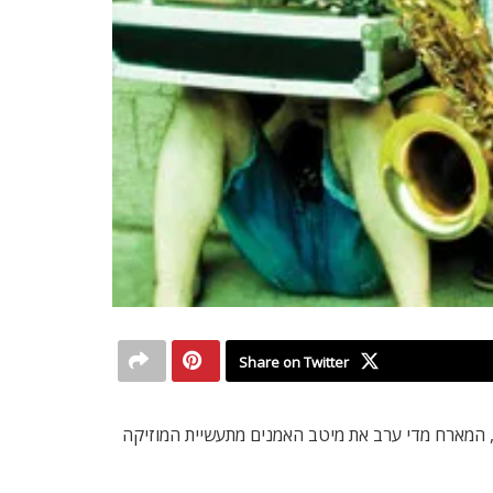
Share on Twitter
ר לקיומה, מופיעה בלונדון כבר שש שנים. הביקור הבא שלהם כאן יהיה במועדון Jazz Cafe הלונדוני, המארח מדי ערב את מיטב האמנים מתעשיית המוזיקה