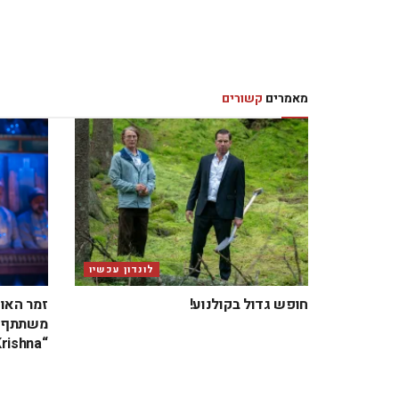
מאמרים
קשורים
לונדון עכשיו
חופש גדול בקולנוע!
זמר האו
משתתף ב
“Krishna” בבריטניה