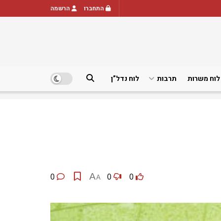
התחברו
הרשמה
לוח משרות
תרבות
לוח נדל”ן
0
A
0
0
A