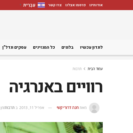
עִבְרִית
אודותינו
פרסמו אצלנו
צרו קשר
▼
לונדון עכשיו
בלוגים
כל המגזינים
עסקים ונדל”ן
עמוד הבית
תרבות
רוויים באנרגיה
מאת
חנה דרורי קשי
אפריל 11, 2013
ב
תרבות
זמן קרי