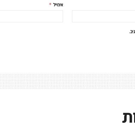
אימייל
*
ב.
ת