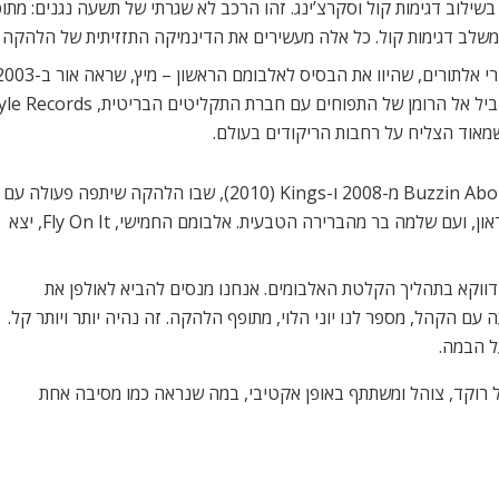
שילוב דגימות קול וסקרצ’ינג. זהו הרכב לא שגרתי של תשעה נגנים: מתופף
שלב דגימות קול. כל אלה מעשירים את הדינמיקה התזזיתית של הלהקה 
לאחר מכן, החברה הוציאה עבורם אלבומים נוספים – Buzzin About מ-2008 ו-Kings‏ (2010), שבו הלהקה שיתפה פעולה עם
פרד ווסלי, הטרומבוניסט והמנהל המוזיקלי של ג’יימס בראון, ועם שלמה בר מהברירה הטבעית. אלבומם החמישי, Fly On It, יצא
וקא בתהליך הקלטת האלבומים. אנחנו מנסים להביא לאולפן את
ם הקהל, מספר לנו יוני הלוי, מתופף הלהקה. זה נהיה יותר ויותר קל.
ל הבמה.
רוקד, צוהל ומשתתף באופן אקטיבי, במה שנראה כמו מסיבה אחת