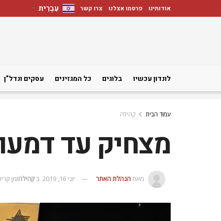
עִבְרִית
אודותינו
פרסמו אצלנו
צרו קשר
▼
לונדון עכשיו
בלוגים
כל המגזינים
עסקים ונדל”ן
עמוד הבית
קהילה
מצחיק עד דמעות:
מאת
הנהלת האתר
יוני 16, 2019
ב
קהילה
זמן קריאה: 1 דק