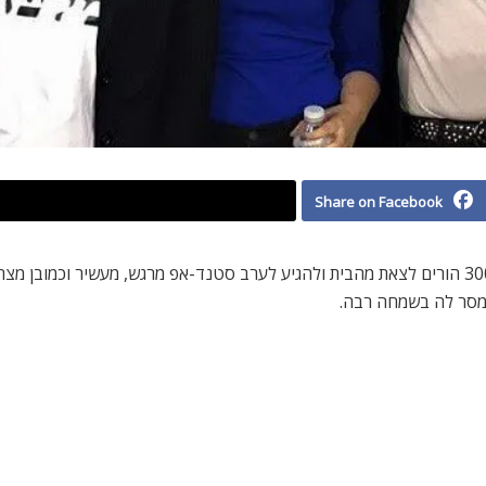
Share on Facebook
מה קורה כשאימא עייפה מגיעה ללונדון? היא גורמת לכ-300 הורים לצאת מהבית ולהגיע לערב סטנד-אפ 
מסר לה בשמחה רבה.