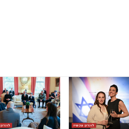
לונדון עכשיו
לונדון