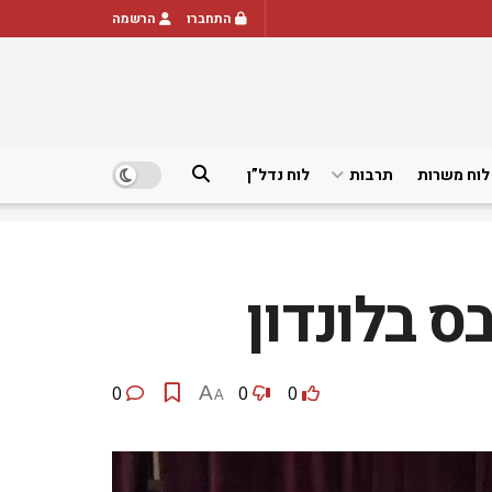
התחברו
הרשמה
לוח משרות
תרבות
לוח נדל”ן
ס בלונדון
0
A
0
0
A