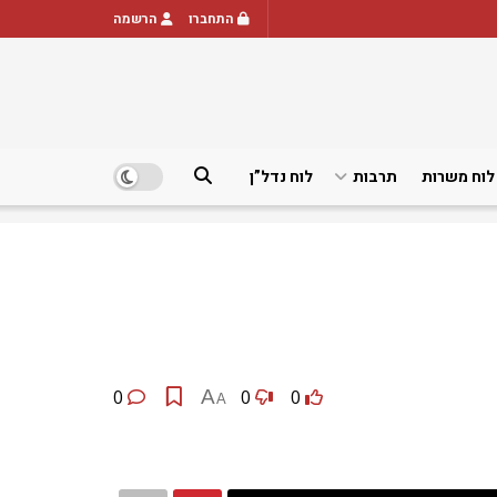
התחברו
הרשמה
לוח משרות
תרבות
לוח נדל”ן
0
A
0
0
A