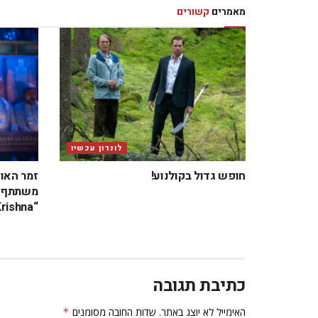
מאמרים
קשורים
לונדון עכשיו
חופש גדול בקולנוע!
זמר האו
משתתף ב
“Krishna” בבריטניה
כתיבת תגובה
האימייל לא יוצג באתר.
שדות החובה מסומנים
*