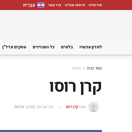
עִבְרִית
אודותינו
פרסמו אצלנו
צרו קשר
▼
לונדון עכשיו
בלוגים
כל המגזינים
עסקים ונדל”ן
עמוד הבית
תרבות
קרן רוסו
מאת
קרן רוסו
פברואר 26, 2008
ב
תרבות