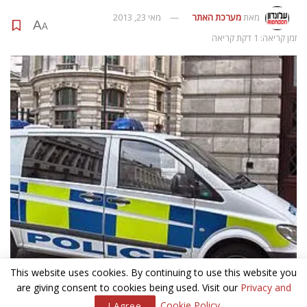
מאת
מערכת האתר
מאי 23, 2013
A
A
זמן קריאה: 1 דקת קריאה
This website uses cookies. By continuing to use this website you
are giving consent to cookies being used. Visit our
Privacy and
.
Cookie Policy
I Agree