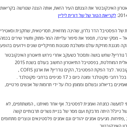
יאטרון האינקובטור את הצגתם העיר הזאת, אותה הצגה שגורשה בקריאות א
לקריאת הטור של של דורית ליליין
של הפסטיבל הדר גלרון, שהינה מחזאית, תסריטאית, שחקנית וסאטירי
– מסקי שיברו, תספר את סיפור עלייתה המר-מתוק ותשיר שירים בכמה ש
ל גודריץ? שחש בושה ותסכול כשעקב אחרי גירוש תיאטרון האינקובטור
מפסטיבל אדינבורו בשנת 2014 ובהעדר הנוכחות הישראלית המוחלטת, בפסטיבל התיאטרון החשוב בעולם בשנת 2015
בעקבות הצעדים האלימים של תנועת ה-BDS נגד האינקובטור. לצד הפקת הפסטיבל, הקים גודריץ? את ארגון COFIS ,
קונפידרציית החברים של ישראל סקוטלנד, אשר פרושה בכל רחבי סקוטלנד ומונה כיום כ 17 סניפים ברחבי סקוטלנד .
נים בדיאלוג ובשלום וממומן כולו על ידי תרומות של אנשים פרטיים,
י למעשה כמנחה ואמנית לפסטיבל. אף אחד מאיתנו , המשתתפים, לא
של נייג?ל היתה מדבקת ועם מסר של בניית גשרים תרבותיים קשה
,פתיחות. מגיעים אמנים יהודים וגם אמנים פלסטינאים ונוצרים מתחומים
ון האינקובטור.