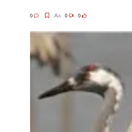
0
A
0
0
A