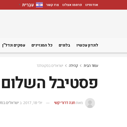
עִבְרִית
אודותינו
פרסמו אצלנו
צרו קשר
▼
לונדון עכשיו
בלוגים
כל המגזינים
עסקים ונדל”ן
עמוד הבית
קהילה
ישראלים בסקוטלנד
פסטיבל השלום ב
מאת
חנה דרורי קשי
יולי 18, 2017
ב
ישראלים בסק