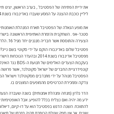
את יריית הפתיחה של הפסטיבל , בערב הראשון, יציגו ת
ליליין כוכבת ההצגה על המסע שעברו באדינבורו בשנת 2014:
את מופע הגאלה של הפסטיבל תארח המנהלת האומנותית 
סטנד-אפ . השחקנית והזמרת האתיופית הראשונה בישראל 
הצעירה והתוססת אשר חבריה מנגנים יחד מגיל 16. הלהקה מנגנת מוזיקת עולם ומשלבת סגנונות מוזיקליים שונים וידועים בהופעה אנרגטית וסוחפת.
פסטיבל שלום באדינבורו הוקם על ידי סקוטי בשם נייג?
הפסטיבל מנוהל על ידי מתנדבים מסקוטלנד וישראל המאמי
צדקה וממכירת הכרטיסים מהמופעים המוצגים בו.
הדר גלרון (מנחה ומנהלת אמנותית): בשנה שעברה הגעת
ידע מה יהיה ואם נצליח בכלל להופיע. אבל האופטימיות 
להתווכח. השנה הדגש בפסטיבל הוא על דו-קיום, דיאלוג 
שונים. אך אין ספק שגולת הכותרת תהיה חזרתו של תיאטר