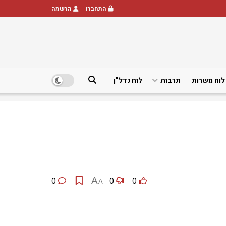
התחברו
הרשמה
לוח משרות
תרבות
לוח נדל”ן
0
A
0
0
A