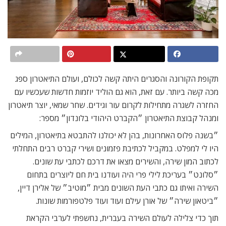
תקופת הקורונה והסגרים היתה קשה לכולם, ועולם התיאטרון ספג
מכה קשה ביותר. עם זאת, הוא גם הוליד יוזמות חדשות שעכשיו עם
החזרה לשגרה מתחילות לקרום עור וגידים. שחר שמאי, יוצר תיאטרון
ומנהל קבוצת התיאטרון ״הקברט היהודי בלונדון״ מספר:
״בשנה פלוס האחרונות, בהן לא יכולנו להתבטא בתיאטרון, המילים
היו לי למפלט. במקביל לכתיבת פזמונים ושירי קברט רבים התחלתי
לכתוב המון שירה, והשירים מצאו את דרכם לכתבי עת שונים.
״סלונט״ בעריכת לילי פרי היה ועודנו בית חם ליוצרים בתחום
השירה ואיתו גם כתבי העת השונים מבית ״מוטיב״ של אלירן דיין,
״ביטאון שירה״ של אורן עילם ועוד ועוד פלטפורמות שונות.
תוך כדי צלילה לעולם השירה בעברית, נחשפתי לערבי הקראת