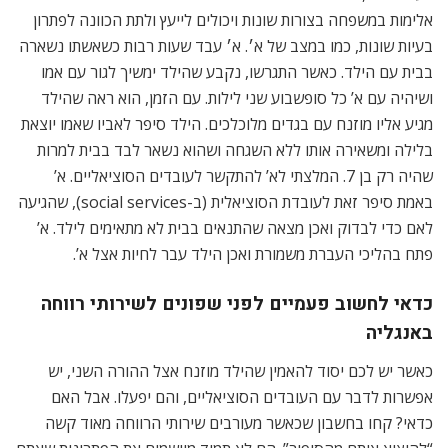
אלימות במשפחה בצורות שונות ויכולים לייעץ ולתת הכוונה לפתרון
בעיות שונות, כמו במצב של א׳. א׳ עבד שעות רבות כשאשתו נשארה
בבית עם הילד. כאשר התגרשו, נקבע שהילד ימשיך לגור עם אמו
ושיהיה עם א’ כל סופשבוע שני לילות. עם הזמן, הוא ראה שהילד
מגיע אליו מוזנח עם בגדים מלוכלכים. הילד סיפר לאביו שאמו יוצאת
בלילה ומשאירה אותו ללא השגחה ושהוא נשאר לבד בבית למרות
שהיה רק בן 7. המלצתי לא’ להתקשר לעובדים הסוציאליים. א’
באמת סיפר זאת לעובדת הסוציאלית (ב-social services), שהגיעה
לאם כדי לבדוק ואכן מצאה שהתנאים בבית לא מתאימים לילד. א’
פתח בהליכי העברת משמורת ואכן הילד עבר לחיות אצל א’.
כדאי לחשוב פעמיים לפני שפונים לשירותי רווחה
באנגליה
כאשר יש לכם יסוד להאמין שהילד מוזנח אצל ההורה השני, יש
אפשרות לדבר עם העובדים הסוציאליים, והם יפעלו. אבל האם
כדאי? קחו בחשבון שכאשר מעורבים שירותי הרווחה מאוד קשה