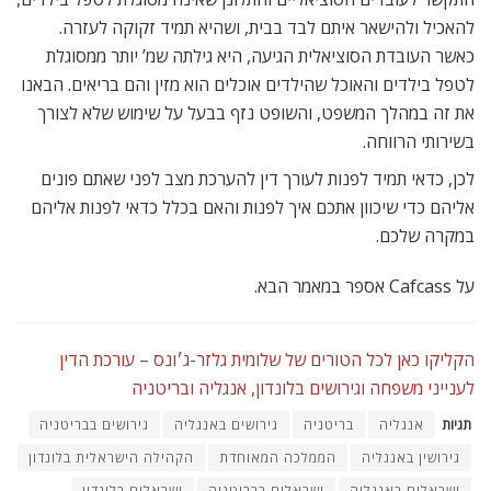
להאכיל ולהישאר איתם לבד בבית, ושהיא תמיד זקוקה לעזרה.
כאשר העובדת הסוציאלית הגיעה, היא גילתה שמ’ יותר ממסוגלת
לטפל בילדים והאוכל שהילדים אוכלים הוא מזין והם בריאים. הבאנו
את זה במהלך המשפט, והשופט נזף בבעל על שימוש שלא לצורך
בשירותי הרווחה.
לכן, כדאי תמיד לפנות לעורך דין להערכת מצב לפני שאתם פונים
אליהם כדי שיכוון אתכם איך לפנות והאם בכלל כדאי לפנות אליהם
במקרה שלכם.
על Cafcass אספר במאמר הבא.
הקליקו כאן לכל הטורים של
שלומית גלזר-ג׳ונס
– עורכת הדין
לענייני משפחה וגירושים בלונדון, אנגליה ובריטניה
תגיות
אנגליה
בריטניה
גירושים באנגליה
גירושים בבריטניה
גירושין באנגליה
הממלכה המאוחדת
הקהילה הישראלית בלונדון
ישראלים באנגליה
ישראלים בבריטניה
ישראלים בלונדון