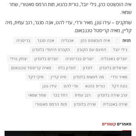
איה הוכשטט כהן, גילי יובל, נורית כהנא, תות הרמס סאטורי, שחר
שמאי.
שחקנים – עידו גונן, מאיר ורדי, עדי להט, אנה סנגר, רגב עמית, מיה
קליין, מאיה קריסטל טננבאום.
תגיות
ֿ
איה הוכשטט כהן
אנגליה
אנה סנגר
בריטניה
גילי יובל
הפעם עם הקובץ
הקברט היהודי בלונדון
יוצרים באנגליה
יוצרים בבריטניה
יוצרים בלונדון
יצחק גוילי
ישראלים בלונדון
לונדון
לונדון בלוז
מאיה קריסטל טננבאום
מאיר ורדי
מה לעשות בלונדון
מיה קליין
מיקי דקל
נוגה דקל
נורית כהנא
עדי להט
עידו גונן
ערב שירה בלונדון
רגב עמית
רחל בכר
שחר שמאי
שירה באנגליה
שירה בלונדון
תות הרמס סאטורי
מאמרים
קשורים