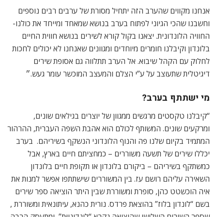
אנחנו מקווים שהערב הזה יתחיל מסורת של ערבים רבים נוספים
וחשבנו שהכי הגיוני לפתוח בערב בנושא שמאחד ומייחד את כולנו-
החוויה הלונדונית. יצאנו בקול קורא לשירים בנושא חווית החיים
בלונדון וקיבלנו חומרים מיוחדים ומגוונים שאנחנו לא יכולים לחכות
לחלוק עם הקהל שיבוא. אל הערב תתלווה גם אסופת שירים
דיגיטלית שתעוצב על ע”י הצלם והמעצב המוכשר עומר געש.״
מי ישתתף בערב?
“קיבלנו טקסטים מרגשים ממגוון של יוצרים בגילאים שונים,
ומרקעים שונים. המשותף לכולם הוא אהבת השפה העברית, ההרהור
המתמיד בקיום שלנו פה והנוף הלונדוני הנשקף בשיריהם. בערב
יכללו שירים של תשעה משוררים – כמחציתם חיים בארץ, אבל
כמשתקף בשיריהם – ביקורם בלונדון או תקופת חיים בלונדון
השאירה עליהם רושם עז. בין המשוררים שישתתפו אפשר למנות את
איה הוכשטט כהן, סופרת ומשוררת שבין היתר הוציאה ספר שירים
בשם “לונדון בלוז” בהוצאת פרדס. נורית כהנא, עיתונאית ומשוררת ,
שספר השירים השלישי שהוציאה נקרא “לונדוניוּת”, ומתעסק הרבה