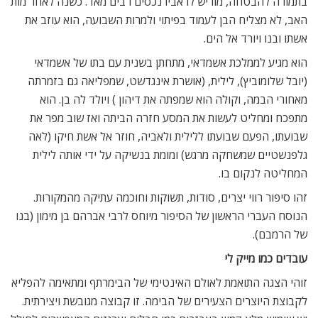
בתמורה להבטחה, מוריש לו אביו נכסים רבים מאד. כשנה לאחר מות
האב, לא מצליח הבן לעמוד בפיתוי ולמרות השבועה, הוא עוזב את
אשתו ובנו ויורד אל הים.
הוא מגיע לממלכת אשמדאי, מתחתן בשנית עם בתו של אשמדאי
(יובל שלומוביץ), לילית, (אושרת אינגדשט, שמפליאה גם בזמרתה
מאחורי הבמה, וקולה הוא שמפתה את דיהון ) ויולד לה בן. הוא
מתפכח ומחליט לעשות את המסע חזרה הביתה ואז שוב מפר את
שבועתו, הפעם שבועתו ללילית ולאביה, חוזר אל אשת חיקו (לאה
גלפנשטיים שמשחקה מרגש) ומומת בנשיקה על ידי אותה לילית
המחליטה לנקום בו.
זהו סיפור רווי יצרים, סודות, תשוקות וחוכמה עתיקה מהמקורות.
הנוסח העברי הראשון של הסיפור מיוחס לרבי אברהם בן מימון (בנו
של הרמבם).
עובדים כמו מייק לי
זוהי הצגה התואמת לאולם האינטימי של הבימרתף ומתאימה להפליא
לקבוצת היוצרים הצעירים של הבימה. זו קבוצה מגובשת ויצירתית.