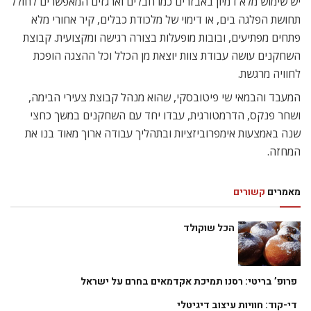
יש שימוש מלא דמיון באבזרים כמו חבלים וארגזים המאפשרים לחולל
תחושת הפלגה בים, או דימוי של מלכודת כבלים, קיר אחורי מלא
פתחים מפתיעים, ובובות מופעלות בצורה רגישה ומקצועית. קבוצת
השחקנים עושה עבודת צוות יוצאת מן הכלל וכל ההצגה הופכת
לחוויה מרגשת.
המעבד והבמאי שי פיטובסקי, שהוא מנהל קבוצת צעירי הבימה,
ושחר פנקס, הדרמטורגית, עבדו יחד עם השחקנים במשך כחצי
שנה באמצעות אימפרוביזציות ובתהליך עבודה ארוך מאוד בנו את
המחזה.
מאמרים
קשורים
הכל שוקולד
פרופ’ בריטי: רסנו תמיכת אקדמאים בחרם על ישראל
די-קוד: חוויות עיצוב דיגיטלי