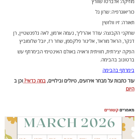
מוזיקה: אלברטו שוורץ
כוריאוגרפיה: שרון גל
תאורה: זיו וולושין
שחקני הקבוצה: עודד אהרליך, נעמה ארמון, לאה גלפנשטיין, רן
דנקר, הראל מוראד, אלינור פלקסמן, שחר רז, יובל שלומוביץ
הפקה יצירתית, חוויתית וראויה באולם האינטימי הבימרתף עש
ברטונוב בהבימה.
בימרתף בהבימה
עוד כתבות על מבחר אירועים, טיולים ובילויים,
במה כדאי?
וכן ב
היום
מאמרים
קשורים