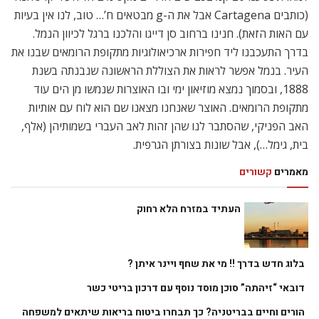
(כותבים Cartagena אבל את ה-g מבטאים ח’… טוב, לנו אין בעיות
עם האות הזאת). חנינו ברחוב סן דייגו והלכנו ברגל לכיוון הנמל.
בדרך התעכבנו ליד חפירות ארכיאולוגיות מתקופת הרומאים שבנו את
העיר. בנמל אפשר לראות את הצוללת הראשונה שנבנתה בשנת
1888, ובסמוך נמצא מוזיאון ימי ובו האוצרות שנמשו מן הים עוד
מתקופת הרומאים. האוצר שאנחנו מצאנו שם הוא לוח עם אותיות
האב הפניקי, שהסתבר לנו שהן זהות לאב העברי בשמותיהן (אלף,
בית, גימל…), אבל שונות בצורתן הגרפית.
מאמרים
קשורים
העתיד במזרח הלא רחוק
בלוג חדש בדרך !! מי את שחף ויינר איתן ?
דובאי “זיהתה” סוכן מוסד נוסף עם דרכון בריטי כשר
הורים וחיים בבריטניה? כך תבחרו ביטוח בריאות שיתאים למשפחה