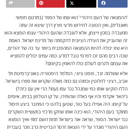
‘ההמצאה של העם היהודי’ הוא שמו של הספר (בתרגום חופשי
מאנגלית), ואין הכוונה לחידוש מדעי פורץ דרך שיצא זה עתה
ממעבדה במכון וייצמן, אלא לעובדה שהעם היהודי עצמו הומצא והוא
זה שהעניק את העילה הציונית להקמתה של מדינת ישראל. האמת
היא שזו יכולה להיות ההמצאה המהפכנית ביותר עד כה של יהודים,
שכה רבים מהם זכו לפרסי נובל למדע. כמה עמים יכולים להמציא
את עצמם ולגרום לעולם כולו להאמין בקיומם?
אלא ששלמה זנד, פוסט ציוני, המלמד היסטוריה באוניברסיטת תל
אביב, רציני לחלוטין וכמוהו גם כמה מאלה שקראו את ספרו בישראל.
הללו הוקיעו אותו כמי שמנהל נגד עמו (עמו? הרי אין עם כזה?)
ג’יהאד אקדמי והיו אף כאלה שהותירו, על קו הטלפון בביתו, איומים
על קיומו. היה אפילו בעל טור, שטען בלהט כי המחבר ביצע חיסול
ממוקד בעם היהודי, הוא כינה אותו שחקן מרכזי בתעשיית השקרים
נגד ישראל. הספר, שראה אור בישראל תחת השם ‘מתי ואיך הומצא
העם היהודי’ מוגדר על ידי הוצאת ‘ורסו’ הבריטית כרב מכר בעברית