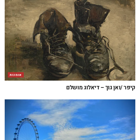
אומנות
קיפר /ואן גוך – דיאלוג מושלם