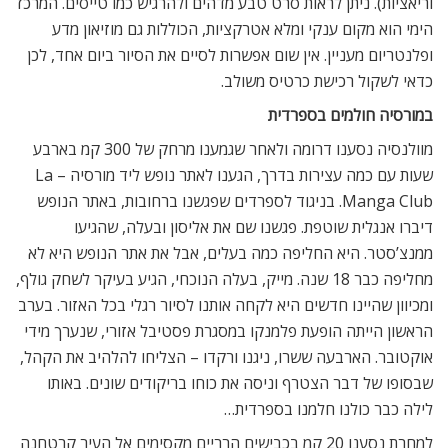
וריאציות). ניתן לראות סרט טבע מדהים ולהרגיש כמו טייסים. המרכז
הימי הוא מקום ענקי ומלא אטרקציות, הכוללות גם מוזיאון מדע
ופלנטריום מעניין. אין שום אפשרות לסיים את הסיור ביום אחד, לכן
כדאי לשקול רכישת כרטיס משולב.
במורסיה חולמים בספרדית
מוולנסיה נסענו דרומה ולאחר שגמענו מרחק של 300 קמ בארבע
שעות עם כמה עצירות בדרך, הגענו לאתר נופש ליד מורסיה – La
Manga Club. בניגוד לספרדים שפגשנו ברחובות, באתר הנופש
דיברו אנגלית שוטפת. פגשנו שם את אליסון ובעלה, שהגיעו
ממנצ’סטר. היא החליפה כמה בעלים, אבל את אתר הנופש היא לא
מחליפה כבר 18 שנה. מייק, בעלה הנוכחי, הגיע בעיקר לשחק גולף,
ומכיוון שהיינו חדשים היא לקחה אותנו לסיור רגלי בכל האזור. בערב
הראשון הייתה הופעת פלמנקו במסגרת פסטיבל אזורי, שנערך מידי
אוקטובר. הארבעה ששרו, ניגנו ורקדו – הצליחו להלהיב את הקהל,
שבסופו של דבר הצטרף וניסה את כוחו בריקודים שונים. באותו
לילה כבר כולנו חלמנו בספרדית…
למחרת נסענו 20 קמ בכבישים הרריים מקסימים אל העיר קרטחנה