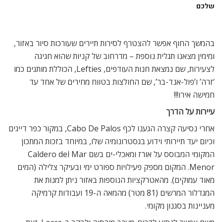
שלכם
בהמשך החוף אפשר להצטרף לסירות תיירים שעורכות סיור באזור,
ומימין מצאנו תגלית נוספת – מדרחוב של קניות שהוא חגיגה
לצעירות, שם נמצאת חנות העודפים, Lefties, הכוללת מותגים כמו
‘זרה’ ו’פול-אנד-בר’, שם החולצות בטווח מחירים של אחד עד
חמישה אירו!!!
עיירות על הדרך
אחרי נסיעה קצרה הגענו לכף Cabo De Palos, במקור כפר דייגים
וכיום יעד תיירותי וידוע בגסטרונומיה שלו, במיוחד בזכות המתכון
המקומי המבוסס על אורז ומאכלי-ים בשם Caldero del Mar
Menor. המקום מספק פעילויות ספורט ימי ובעיקר צלילה (המים
מאוד עמוקים). מהאטרקציות הנוספות באזור ניתן למנות את
המגדלור המרשים (81 מטר) מהמאה ה-19 ועבודות קרמיקה
מעניינות בסגנון מקומי.