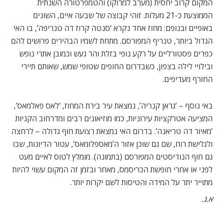
המקום קרוב יחסית (מערב למרוקו) והטמפרטורה השנתית
הממוצעת כ-21 מעלות. זוהי קבוצה של שבעה איים, השונים
באופיים ובנופם: מחוז אחד נקרא ‘סנטה קרוז דה טנריפה’, בו האי
הגדול ביותר, טנריף המפורסם. מתחת לשמיו הבהירים פרושים להם
כפרים פסטורליים על רקע נופי בזלת והר געש וכמובן אתרי נופש
ובילויי לילה בצפון, כשבדרום החופים שטופי שמש, שאותם תיירי
החורף מעדיפים.
באי נוסף – ‘גראן קנריה’, נמצאת עיר בירת המחוז, ‘לאס פאלמאס’,
המציעה אטרקציות עירוניות, כמו מוזיאונים רבים ומדרחוב הקניות
‘מאיור דה טריאנה’. בדרום האי נמצאת רצועת חוף גדולה – לרחצה
ולגלישת רוח, שם גם שוכן אזור ה’מאספלומאס’, עטור הדיונות, שבו
גם חוף הנודיסטים המפורסם (בתמונה). מומלץ לטוס לאיים מעט
לפני או אחרי חופשת הכריסמס, מאחר ובזמן זה המקום עשוי להיות
מתוייר יתר על המידה והטיסות לשם יקרות יותר.
א.ג.