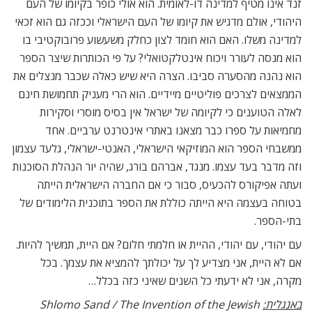
זנד אינו מטיף למדינה דו-לאומית. הוא אולי כופר בקיומו של העם
היהודי, אולם מדגיש את קיומו של העם הישראלי וככזה גם הוא זכאי
למדינה משלו. האם הוא חומד לצון כחלק משעשוע פרובוקטיבי בו
הוא מנסה לעורר ויכוח אינטלקטואלי? על פי הכותרות שיצר הספר
הוא נהנה מהסערה סביבו. הצרה היא שיש כאלה שכבר מנצלים את
הממצאים לצרכים פוליטיים מיידיים. הוא הרי מעניק תחמושת חינם
לאלה הטוענים כי לקיומה של ישראל אין בסיס מוסרי וסקירות
מחמיאות על ספרו כבר מצאנו באתרי אינטרנט ערביים. אחד
ממשבחי הספר הוא המוזיקאי הישראלי, האנטי-ישראלי, גלעד עצמון
וזה מדבר בעד עצמו. מנגד, אברהם בורג, שהיה יור הנהלת הסוכנות
ועתה אפיקורס להכעיס, סבור כי אם החברה הישראלית הייתה
בטוחה בעצמה היא הייתה כוללת את הספר בתוכנית הלימודים של
בתי-הספר.
עם יהודי, עם יהודי, ההיית או חלמתי חלום? אם היית, תמשיך להיות.
אם לא היית, אני מצדיע לך על יכולתך להמציא את עצמך. בכל
מקרה, אני לא ידעתי כל השנים שאיני כזה בכלל…
באנגלית:
Shlomo Sand / The Invention of the Jewish