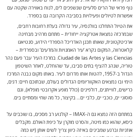
נוף פראי של הרים סלעיים שנשפכים לים, לנוח באווירה שקטה עם
אפשרות לטיולים ופעילויות בסביבה הקרובה גם בספרד.
את הטיול התחלנו בוולנסיה, עיר גדולה בעלת רחובות רחבים,
שבמרכזה נמצאת אטרקציה ייחודית – מתחם מרהיב מבחינה
ארכיטקטונית, שאותו תכנן האדריכל הספרדי הידוע, סנטיאגו
קלאטרווה, המקום נקרא ‘עיר האמנויות והמדעים’ ובספרדית –
Ciudad de las Artes y las Ciencias. במרכז העיר עבר פעם נהר
טוריה, שנהג להציף בתים סביבו, עד שהוחלט, לאחר השיטפון
הגדול ב-1957, להטות אותו מדרום לעיר. באותו מקום נבנה המרכז
הימי ובו נמצאים האקווריומים הגדולים בעולם, שבתוכם חיים: דגים,
כרישים, לווייתנים, דולפינים (כולל מופע אקרובטי מופלא), וגם
סוסוני ים, כוכבי ים, כלבי ים… בקיצור, כל מה שחי ומסתיים בים.
במתחם הזה נמצא גם ה-IMAX – קולנוע רב מסכים, בו שוכבים על
כיסא, שהוא כמו מיטה, והסרט מוקרן על כיפת האולם. מקבלים
אוזניות וברגע שמבינים באיזה כיוון צריך לשים אותן (יש כמה