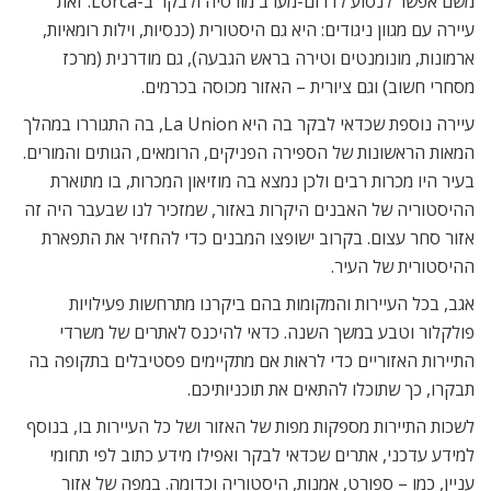
משם אפשר לנסוע לדרום-מערב מורסיה ולבקר ב-Lorca. זאת
עיירה עם מגוון ניגודים: היא גם היסטורית (כנסיות, וילות רומאיות,
ארמונות, מונומנטים וטירה בראש הגבעה), גם מודרנית (מרכז
מסחרי חשוב) וגם ציורית – האזור מכוסה בכרמים.
עיירה נוספת שכדאי לבקר בה היא La Union, בה התגוררו במהלך
המאות הראשונות של הספירה הפניקים, הרומאים, הגותים והמורים.
בעיר היו מכרות רבים ולכן נמצא בה מוזיאון המכרות, בו מתוארת
ההיסטוריה של האבנים היקרות באזור, שמזכיר לנו שבעבר היה זה
אזור סחר עצום. בקרוב ישופצו המבנים כדי להחזיר את התפארת
ההיסטורית של העיר.
אגב, בכל העיירות והמקומות בהם ביקרנו מתרחשות פעילויות
פולקלור וטבע במשך השנה. כדאי להיכנס לאתרים של משרדי
התיירות האזוריים כדי לראות אם מתקיימים פסטיבלים בתקופה בה
תבקרו, כך שתוכלו להתאים את תוכניותיכם.
לשכות התיירות מספקות מפות של האזור ושל כל העיירות בו, בנוסף
למידע עדכני, אתרים שכדאי לבקר ואפילו מידע כתוב לפי תחומי
עניין, כמו – ספורט, אמנות, היסטוריה וכדומה. במפה של אזור