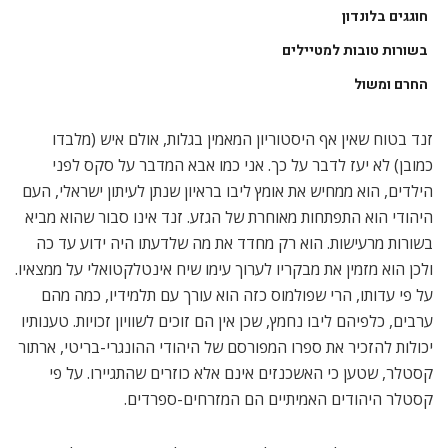
חוגגים בלונדון
בשורות טובות למטיילים
החרם ומשול
זנד בטוח שאין אף היסטוריון המאמין בגלות, אולם איש (מלבדו
כמובן) לא יעז לדבר על כך. אני כמו אבא המדבר על סקס לפני
הילדים, הוא ממחיש את אומץ ליבו בראיון שנתן לעיתון ישראלי, העם
היהודי הוא התפתחות מאוחרת של הגזע. זנד אינו סבור שהוא מביא
בשורות מרעישות. הוא רק מחדד את מה שלדעתו היה ידוע עד כה
ולכן הוא מזמין את מבקריו לערוך עימו שיח אינטלקטואלי על ממצאיו.
על פי עדותו, הרי שפולמוס כזה הוא עורך עם תלמידיו, כמה מהם
ערבים, כלפיהם ליבו נחמץ, שכן אין הם זוכים לשוויון זכויות. טענותיו
יכולות להזכיר את ספרו המפורסם של היהודי ההונגרי-בריטי, ארתור
קסטלר, שטען כי האשכנזים אינם אלא כוזרים שהתגיירו. על פי
קסטלר היהודים האמיתיים הם המזרחים-ספרדים.