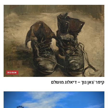
אומנות
קיפר /ואן גוך – דיאלוג מושלם