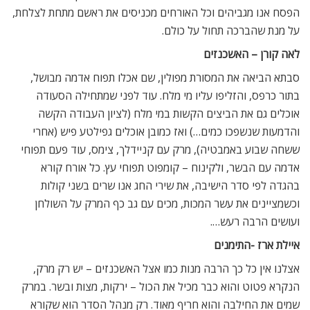
הפסח אנו מגביהים וכל האורחים מכניסים את ראשם מתחת לצלחת,
על מנת שהברכה תחול על כולם.
לאה קורן – האשכנזים
סבתא הביאה את המסורת מפולין, שם אכלו תפוח אדמה מבושל,
בתור כרפס, והזליפו עליו מי מלח. עוד לפני שמתחילה הסעודה
אוכלים גם את הביצים הקשות במי מלח (לציון העבודה הקשה
והדמעות שנשפכו כמים…) ואז כמובן אוכלים גפילטע פיש (אחרי
ששחה שבוע באמבטיה), מרק עם קניידלך, צימס, עוד פעם תפוחי
אדמה עם הבשר, ולקינוח – קומפוט תפוחי עץ. כל אורח קורא
בהגדה לפי סדר הישיבה, את שירי החג אנו שרים בשני קולות
וכשמציינים את עשר המכות, מכים עם גב כף המרק על השולחן
ועושים הרבה רעש….
איילת ארז -התימנים
אצלנו אין כל כך הרבה מנות כמו אצל האשכנזים – יש רק מרק,
הנקרא פטוט והוא כבר מכיל את הכול – ירקות, מצות ובשר. במרק
שמים את החילבה והוא חריף מאוד. רק מנהל הסדר הוא שקורא