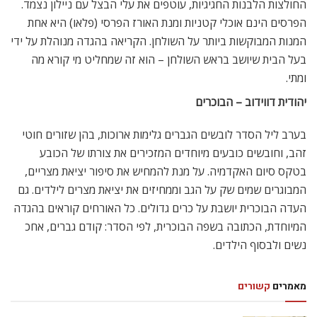
החולצות הלבנות החגיגיות, עוטפים את עלי הבצל עם ניילון נצמד.
הפרסים הינם אוכלי קטניות ומנת האורז הפרסי (פלאו) היא אחת
המנות המבוקשות ביותר על השולחן. הקריאה בהגדה מנוהלת על ידי
בעל הבית שיושב בראש השולחן – הוא זה שמחליט מי קורא מה
ומתי.
יהודית דווידוב – הבוכרים
בערב ליל הסדר לובשים הגברים גלימות ארוכות, בהן שזורים חוטי
זהב, וחובשים כובעים מיוחדים המזכירים את צורתו של הכובע
בטקס סיום האקדמיה. על מנת להמחיש את סיפור יציאת מצריים,
המבוגרים שמים שק על הגב וממחיזים את יציאת מצרים לילדים. גם
העדה הבוכרית יושבת על כרים גדולים. כל האורחים קוראים בהגדה
המיוחדת, הכתובה בשפה הבוכרית, לפי הסדר: קודם גברים, אחכ
נשים ולבסוף הילדים.
מאמרים
קשורים