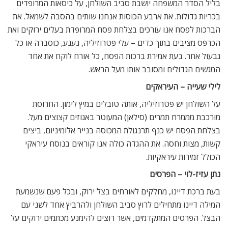
בליל הסדר המשפחה יושבת סביב השולחן, על כיסאות המרופדים
בכריות גדולות. את ארבע הכוסות אנחנו שותים בהסבה לשמאל. את
הברכות לפסח אנו עורכים בצלחת פסח המרופדת בעלים ירוקים ואת
הכרפס מציבים בתוך כדים – עלי פטרוזיליה, נענע, כוסברה או כל
גבעול אחר. בעת אמירת ברכות הפסח, כל אורח לוקח את אחד
המגשים הגדולים ומסובב אותו מעל הראש.
לילי שעייה – העיראקים
על השולחן יש פטרוזיליה, אותה טובלים במיץ לימון. החרוסת
מורכבת מממרח תמרים (סילאן) המעוטר באגוזים קצוצים מעל.
בצלחת הפסח יש כנף תרנגולת המכוסה בנייר אלומיניום, ביצים
קשות, מצות וחסה. את ההגדה כולה אנו קוראים בנוסח עיראקי
הכולל זמירות עיראקיות.
נתן עזיז-לוי – הפרסים
בעת ברכת דיינו, מחלקים לאורחים בצל ירוק, ובכל פעם שנשמעת
המילה דיינו מתחילים לרוץ סביב השולחן ולהרביץ אחד לשני עם
הבצל. הפרסים המתקדמים, אשר רוצים להימנע מכתמים ירוקים על