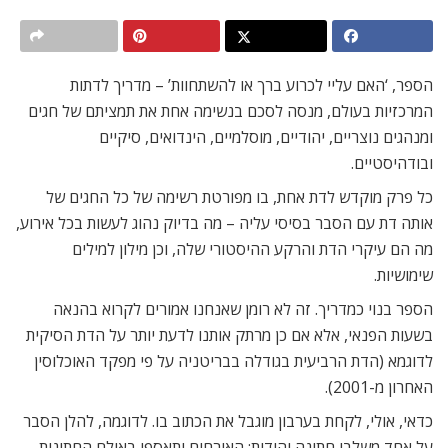
הספר, ‘האם עליי לכרוע ברך או להשתחוות’ – מדריך לדתות
המרכזיות בעולם, מנסה לסכם בנשימה אחת את תמציתם של חגים
ומנהגים נוצריים, יהודיים, מוסלמיים, הינדואים, סיקיים
ובודהיסטיים.
כל פרק מוקדש לדת אחת, בו מפורטת רשימה של כל החגים של
אותה דת עם הסבר בסיסי עליה – מה בדיוק נהוג לעשות בכל אירוע,
מה הם עיקרי הדת והרקע ההיסטורי שלה, וכן מילון למילים
שימושיות.
הספר בנוי כמדריך. זה לא רומן שאנחנו אמורים לקרוא בהנאה
בשעות הפנאי, אלא אם כן מרתק אותנו לדעת יותר על הדת הסיקית
לדוגמא (הדת הרביעית בגודלה בבריטניה על פי מפקד האוכלוסין
האחרון מ-2001).
כדאי, אולי, לקחת בערבון מוגבל את הכתוב בו. לדוגמה, להלן הסבר
על אחד משלבי חתונה יהודית: האורחים יתאספו באולם החתונות