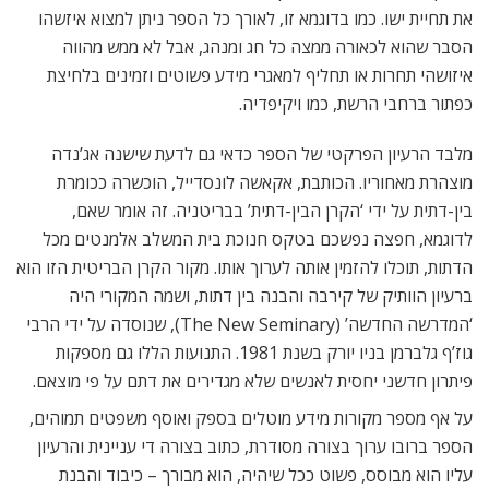
את תחיית ישו. כמו בדוגמא זו, לאורך כל הספר ניתן למצוא איזשהו
הסבר שהוא לכאורה ממצה כל חג ומנהג, אבל לא ממש מהווה
איזושהי תחרות או תחליף למאגרי מידע פשוטים וזמינים בלחיצת
כפתור ברחבי הרשת, כמו ויקיפדיה.
מלבד הרעיון הפרקטי של הספר כדאי גם לדעת שישנה אג’נדה
מוצהרת מאחוריו. הכותבת, אקאשה לונסדייל, הוכשרה ככומרת
בין-דתית על ידי ‘הקרן הבין-דתית’ בבריטניה. זה אומר שאם,
לדוגמא, חפצה נפשכם בטקס חנוכת בית המשלב אלמנטים מכל
הדתות, תוכלו להזמין אותה לערוך אותו. מקור הקרן הבריטית הזו הוא
ברעיון הוותיק של קירבה והבנה בין דתות, ושמה המקורי היה
‘המדרשה החדשה’ (The New Seminary), שנוסדה על ידי הרבי
גוז’ף גלברמן בניו יורק בשנת 1981. התנועות הללו גם מספקות
פיתרון חדשני יחסית לאנשים שלא מגדירים את דתם על פי מוצאם.
על אף מספר מקורות מידע מוטלים בספק ואוסף משפטים תמוהים,
הספר ברובו ערוך בצורה מסודרת, כתוב בצורה די עניינית והרעיון
עליו הוא מבוסס, פשוט ככל שיהיה, הוא מבורך – כיבוד והבנת