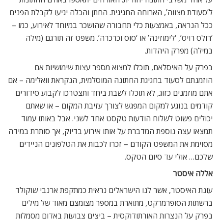
ל’סעודת מצווה’, הארוחה החגיגית. החתן והכלה יגיעו לקבלת הפנים
ככל הנראה, באמצעות כלי תחבורה שהושכר במיוחד לאירוע, כמו –
‘רולס רויס’, ‘לימוזינה’ או ‘סוס וכרכרה’. משפט זה תורגם (מילה
במילה) מפרק היהדות.
בפרק על האיסלאם, תוכלו למצוא מספר עצות שימושיות אם
הוזמנתם לסעוד בחגיגת החתונה המוסלמית, הנקראת וואלימה – אם
אתם מוזמנים כזוג, לא תוכלו לשבת ביחד ותצטרכו לקבוע סידורים
קודמים בנוגע למקום המפגש לצורך עזיבת המקום – או שאתם
יכולים פשוט לשלוח הודעות טקסט אחד לשני. אבל באותו עמוד
תמצאו עצה נוספת המדברת על אותו אירוע בדיוק, אך סותרת במידה
מסוימת את המשפט הקודם – זכרו לכבות את הטלפונים הניידים
שלכם… אולי עד סיום הטקס.
אללה איסטר
עונת האיסטר, אשר לנו הישראלים נראית כמתקפת ארנבי שוקולד
ברשתות הסופרמרקט, מתוארת במספר מצומצם מאוד של מילים
בפרק על הנצרות האורתודוקסית – ביצים צבועות באדום מסמלות