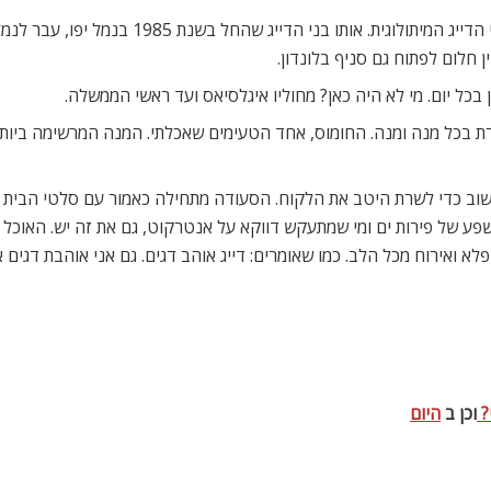
לא נראה לי שיש מישהו בארץ שאינו מכיר את מסעד
 חלום לפתוח גם סניף בלונדון.
בכל יום. מי לא היה כאן? מחוליו איגלסיאס ועד ראשי הממשלה.
ת בכל מנה ומנה. החומוס, אחד הטעימים שאכלתי. המנה המרשימה ביותר 
וב כדי לשרת היטב את הלקוח. הסעודה מתחילה כאמור עם סלטי הבית 
שפע של פירות ים ומי שמתעקש דווקא על אנטרקוט, גם את זה יש. האוכל מ
 ואירוח מכל הלב. כמו שאומרים: דייג אוהב דגים. גם אני אוהבת דגים אצ
?
וכן ב
היום