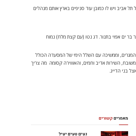
ת בני הדייג המיתולוגית. אותו בני הדייג שהחל בשנת 1985 בנמל יפו, עבר לנמל תל אביב ויש לו כמובן עוד סניפים בארץ אותם מנהלים
בר ים אפוי בתנור. דג נטו (עם קצת מלח) נמוח
המגרים, וממשיכה עם השלל הימי של המסעדה הכולל
שובח, השירות אדיב וחמים, והאוווירה קסומה  מה צריך
ל בני הדייג.
מאמרים
קשורים
נעים טעים יעיל