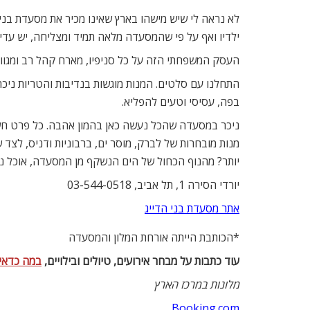
ילדיו ואף על פי שהמסעדה מלאה תמיד ומצליחה, יש עדיין
העסק המשפחתי הזה על כל סניפיו, מארח קהל רב ומגוון 
התחלנו עם סלטים. המנות מוגשות בנדיבות והטריות ניכר
בפה, עסיסי וטעים להפליא.
ניכר במסעדה שהכל נעשה כאן בהמון אהבה. כל פרט חש
מנות מובחרות של לברק, מוסר ים, ברבוניות ודניס, לצד 
יותר? מהנוף הכחול של הים הנשקף מן המסעדה, אוכל נפלא
יורדי הסירה 1, תל אביב, 03-544-0518
אתר מסעדת בני הדייג
*הכותבת הייתה אורחת המלון והמסעדה
עוד כתבות על מבחר אירועים, טיולים ובילויים,
במה כדאי
מלונות במרכז הארץ
Booking.com