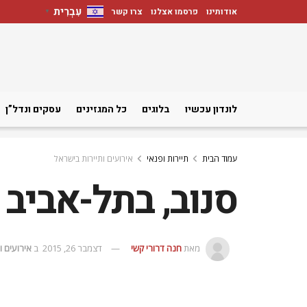
עִבְרִית
אודותינו
פרסמו אצלנו
צרו קשר
▼
לונדון עכשיו
בלוגים
כל המגזינים
עסקים ונדל”ן
עמוד הבית
תיירות ופנאי
אירועים ותיירות בישראל
סנוב, בתל-אביב 
מאת
חנה דרורי קשי
דצמבר 26, 2015
ב
אירועים ו