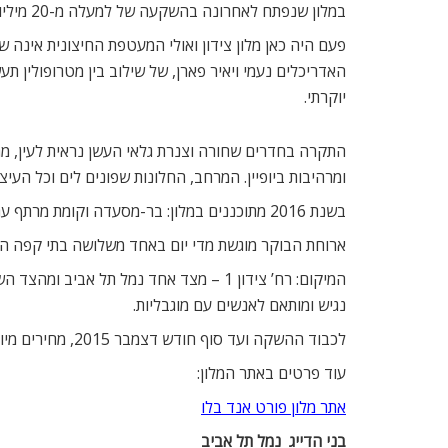
במלון שנפתח לאחרונה בהשקעה של למעלה מ-20 מיליון שקלים, כל החלל הפנימי עבר מהפך ושדרוג למלון בוטיק שרובו סוויטות שצופות לים .
פעם היה כאן מלון צידון ואולי המעטפת החיצונית אינה 
האדריכלים נעמי ויאיר פארן, של שילוב בין מטרופולין תעש
יוקרתי.
התקרה בחדרים שחורה וצנרת גלאי העשן נראית לעין, מה
ומרהיבות ביופיין. המרחב, החלונות שפונים לים וכל העיצ
בשנת 2016 מתוכננים במלון: בר-מסעדה וקומת מרתף עם חדר כושר וחדר ספא. המלון מותאם לאנשי עסקים, ולמשפחות כאשר ישנה אפשרות לספה נפתחת בסלון הסוויטה.
ארוחת הבוקר מוגשת מדי יום באחד משלושה בתי קפה הסמ
המיקום: רח’ צידון 1 – מצד אחד נמל תל 
נגיש ומותאם לאנשים עם מוגבליות.
לכבוד ההשקה ועד סוף חודש דצמבר 2015, מחירים מיוחדים: מלון Port and Blue – צידון 1, תל-אביב. טלפון  03-6277070
עוד פרטים באתר המלון:
אתר מלון פורט אנד בלו
בני הדייג  נמל תל אביב