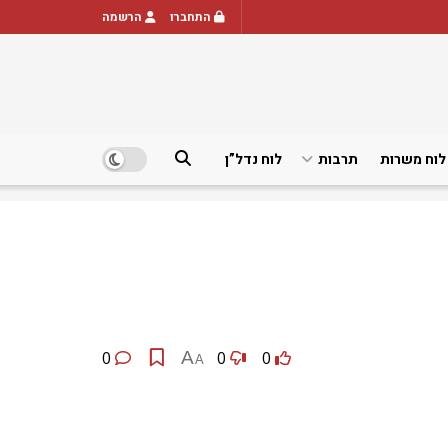
התחברו
הרשמה
לוח משרות
תרבות
לוח נדל”ן
0
A
0
0
A