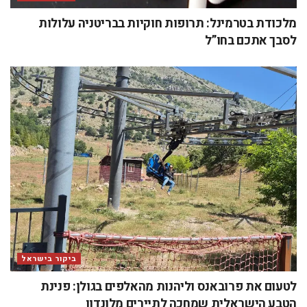
מלכודת בטרמינל: תרופות חוקיות בבריטניה עלולות
לסבך אתכם בחו”ל
ביקור בישראל
לטעום את פרובאנס וליהנות מהאלפים בגולן: פנינת
הטבע הישראלית שמחכה לתיירים מלונדון