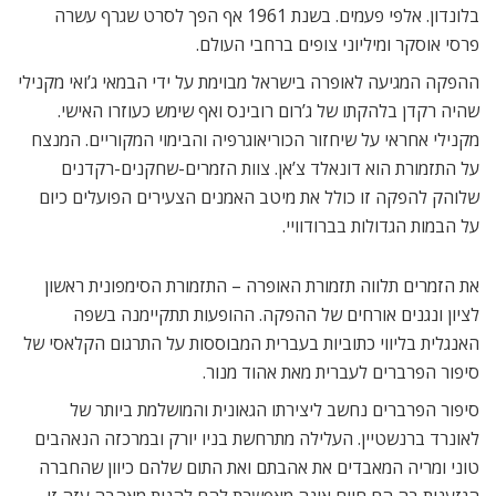
בלונדון. אלפי פעמים. בשנת 1961 אף הפך לסרט שגרף עשרה
פרסי אוסקר ומיליוני צופים ברחבי העולם.
ההפקה המגיעה לאופרה בישראל מבוימת על ידי הבמאי ג’ואי מקנילי
שהיה רקדן בלהקתו של ג’רום רובינס ואף שימש כעוזרו האישי.
מקנילי אחראי על שיחזור הכוריאוגרפיה והבימוי המקוריים. המנצח
על התזמורת הוא דונאלד צ’אן. צוות הזמרים-שחקנים-רקדנים
שלוהק להפקה זו כולל את מיטב האמנים הצעירים הפועלים כיום
על הבמות הגדולות בברודוויי.
את הזמרים תלווה תזמורת האופרה – התזמורת הסימפונית ראשון
לציון ונגנים אורחים של ההפקה. ההופעות תתקיימנה בשפה
האנגלית בליווי כתוביות בעברית המבוססות על התרגום הקלאסי של
סיפור הפרברים לעברית מאת אהוד מנור.
סיפור הפרברים נחשב ליצירתו הגאונית והמושלמת ביותר של
לאונרד ברנשטיין. העלילה מתרחשת בניו יורק ובמרכזה הנאהבים
טוני ומריה המאבדים את אהבתם ואת התום שלהם כיוון שהחברה
הגזענית בה הם חיים אינה מאפשרת להם להנות מאהבה עזה זו.