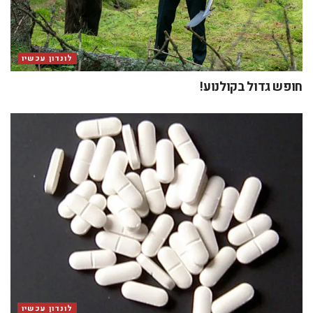
לונדון עכשיו
חופש גדול בקולנוע!
לונדון עכשיו