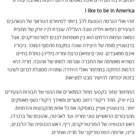
I like to be in America
זוהי אולי הגרסה הנוגעת ללב ביותר לסיפורם הטראגי של הנאהבים
הצעירים רומיאו ויוליה שבה העלילה עוברת לניו יורק של מחצית
המאה ועימות הדמים הוא בין משפחות לבנים לפורטוריקנים. אצל
ברנשטיין סופה של היצירה שונה במקצת מהסוף המוכר. גיבוריו
אינם מתאבדים. טוני (רומיאו) נרצח ומריה (יוליה) נותרת בחיים
כשהיא מאשימה את החברה שגרמה למותו של אהובה. מריה היא
הדמות החזקה במחזמר ואולי היחידה שתהיה מסוגלת לגרום לשינוי
בזכות יכולתה להישיר מבט למציאות.
המחזמר שזור בקטעי מחול המתארים את ההווי של חבורות הצעירים
בניו יורק  מחד ריקודי רחוב סוערים ומאידך ריקודי נשף מאופקים
יותר. ברנשטיין אפיין במוסיקה את כל אחת מהקבוצות והדמויות:
מהגיבורים הראשיים טוני ומריה ועד לאניטה, אהובתו של ברנרדו,
ראש הכנופיה של הפורטוריקנים, ריף, ראש הכנופיה של הלבנים,
צ’ינו, ארוסה הפורטוריקני של מריה ואחרים.