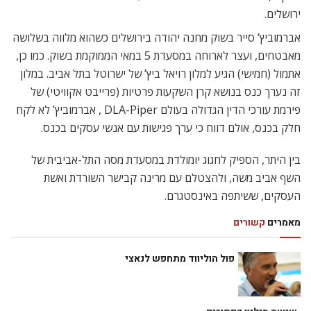
ירושלים.
אברמוביץ’ סייר בשוק מחנה יהודה בירושלים כשהוא מלווה בשלושה
מאבטחים, ועצר לארוחה במסעדת 5 במאי הממוקמת בשוק. כמו כן,
אתמול (חמישי) הגיע למלון רויאל ביץ’ של ישרוטל בתל אביב. במלון
זה נערך כנס בנושא קרן השקעות פרטיות (פרייבט אקוויטי) של
פירמת עורכי הדין הגדולה בעולם DLA-Piper , אברמוביץ’ לא לקח
חלק בכנס, אולם דווח כי ערך פגישות עם אנשי עסקים בכנס.
בין היתר, הספיק לחגוג יומולדת במסעדת מסה התל-אביבית של
השף אביב משה, ולהצטלם עם מרינה קבישר השורדת ואשת
העסקים, ששיתפה באינסטגרם.
מאמרים
קשורים
פול הוליווד מתחפש לנאצי