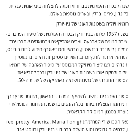
שנה לבכורה העולמית בברודווי וזכתה להצלחה בינלאומית ענקית
בלונדון, פריס, ברלין ובערים נוספות בעולם.
רומיאו ויוליה בשכונות העוני של ניו-יורק
בשנת 1957 עלתה בניו יורק הבכורה העולמית של סיפור הפרברים-
יצירת המופת של ארבעה יוצרים אמריקאים וירטואוזים שחברו יחד:
המלחין ליאונרד ברנשטיין, הבמאי והכוריאוגרף הידוע ג’רום רובינס,
המחזאי ארתור לורנץ וכותב השירים סטיבן זונדהיים. ברנשטיין
וזונדהיים רצו ליצור מיוזיקל המבוסס על סיפור האהבה של רומיאו
ויוליה ולמקם אותו בשכונות העוני של ניו יורק ובכך להביא את
הסיפור החברתי של גזענות ושנאה באמריקה של שנות ה-50.
סיפור הפרברים נחשב למיוזיקל המודרני הראשון, מחזמר פורץ דרך
והמחזמר המצליח ביותר בכל הזמנים בו שפת המחזמר הפופולארי
נוצרת בסגנון המוסיקה הקלאסית.
מאז הפכו שירי המחזמר:feel pretty, America, Maria Tonight
I, ללהיטים גדולים והוא הועלה בברודווי בניו יורק ובווסט אנד