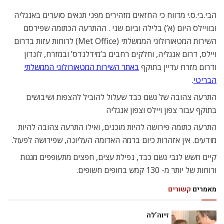
הבי.בי.ס.י מדווח כי החזאים מזהירים מפני תנאים סוערים באנגליה
ובוויילס היום (א’) בלילה וביום שני . ההתרעה הכתומה שפירסם
השירות המטאורולוגי הממשלתי (Met Office) לרוחות עזות בדרום
ויילס, דרום אנגליה, וחלקים רחבים ב’מידלנדס’ ובמזרח, לונדון
ודרום מזרח עדיין בתוקף
באתר השירות המטאורולוגי הממשלתי
הבריטי
.
התרעה צהובה של גשם כבד שעלול להוביל להצפות ושיבושים
בתוקף עבור צפון ויילס וצפון אנגליה
התרעה כתומה פירושה להיות מוכנים, ואילו התרעה צהובה להיות
מודעים. אין אזהרות כיום ברמה האדומה העליונה, שפירושה לפעול.
קיים חשש לגבי גשם כבד, נפילת עצים, חפצים מתעופפים מגגות
ורוחות של יותר מ- 130 קמש בחופים חשופים.
מאמרים
קשורים
זיוה’לה