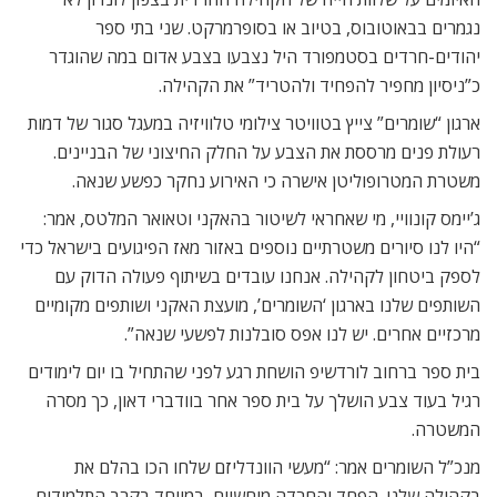
נגמרים בבאוטובוס, בטיוב או בסופרמרקט. שני בתי ספר
יהודים-חרדים בסטמפורד היל נצבעו בצבע אדום במה שהוגדר
כ”ניסיון מחפיר להפחיד ולהטריד” את הקהילה.
ארגון “שומרים” צייץ בטוויטר צילומי טלוויזיה במעגל סגור של דמות
רעולת פנים מרססת את הצבע על החלק החיצוני של הבניינים.
משטרת המטרופוליטן אישרה כי האירוע נחקר כפשע שנאה.
ג’יימס קונוויי, מי שאחראי לשיטור בהאקני וטאואר המלטס, אמר:
“היו לנו סיורים משטרתיים נוספים באזור מאז הפיגועים בישראל כדי
לספק ביטחון לקהילה. אנחנו עובדים בשיתוף פעולה הדוק עם
השותפים שלנו בארגון ‘השומרים’, מועצת האקני ושותפים מקומיים
מרכזיים אחרים. יש לנו אפס סובלנות לפשעי שנאה”.
בית ספר ברחוב לורדשיפ הושחת רגע לפני שהתחיל בו יום לימודים
רגיל בעוד צבע הושלך על בית ספר אחר בוודברי דאון, כך מסרה
המשטרה.
מנכ”ל השומרים אמר: “מעשי הוונדליזם שלחו הכו בהלם את
בקהילה שלנו. הפחד והחרדה מוחשיים, במיוחד בקרב התלמידים