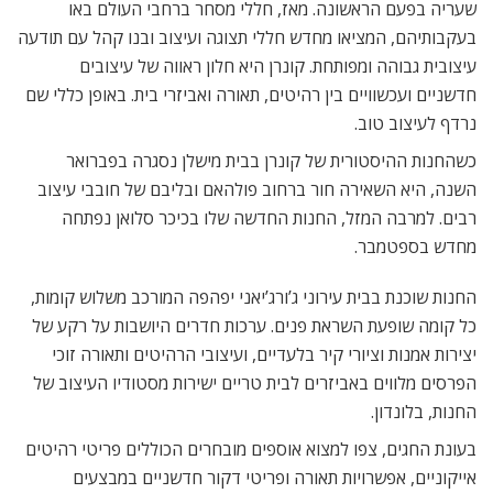
שעריה בפעם הראשונה. מאז, חללי מסחר ברחבי העולם באו
בעקבותיהם, המציאו מחדש חללי תצוגה ועיצוב ובנו קהל עם תודעה
עיצובית גבוהה ומפותחת. קונרן היא חלון ראווה של עיצובים
חדשניים ועכשוויים בין רהיטים, תאורה ואביזרי בית. באופן כללי שם
נרדף לעיצוב טוב.
כשהחנות ההיסטורית של קונרן בבית מישלן נסגרה בפברואר
השנה, היא השאירה חור ברחוב פולהאם ובליבם של חובבי עיצוב
רבים. למרבה המזל, החנות החדשה שלו בכיכר סלואן נפתחה
מחדש בספטמבר.
החנות שוכנת בבית עירוני ג’ורג’יאני יפהפה המורכב משלוש קומות,
כל קומה שופעת השראת פנים. ערכות חדרים היושבות על רקע של
יצירות אמנות וציורי קיר בלעדיים, ועיצובי הרהיטים ותאורה זוכי
הפרסים מלווים באביזרים לבית טריים ישירות מסטודיו העיצוב של
החנות, בלונדון.
בעונת החגים, צפו למצוא אוספים מובחרים הכוללים פריטי רהיטים
אייקוניים, אפשרויות תאורה ופריטי דקור חדשניים במבצעים