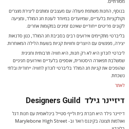
מסורתיים.
בנוסף, החנות משתפת פעולה עם מעצבים ומותגים ליצירת מוצרים
וקולקציות בלעדיים, שמיועדים במיוחד לעונת חג המולד, ומציעה
לקונים פריטים ייחודיים שאינם זמינים במקומות אחרים.
בליברטי מתקיימים אירועים רבים בסביבת חג המולד, כגון סדנאות
יצירה, מפגשים עם היוצרים וחוויות קניות בשעות הלילה המאוחרות.
ליברטי לונדון היא לא רק חנות, היא חוויה תרבותית וחגיגית
שמשלבת תפאורה היסטורית, אוספים בלעדיים ואירועים חגיגיים
שהופכים את קניות חג המולד בליברטי לונדון לחוויה ייחודית ובלתי
נשכחת.
לאתר
דיזיינר גילד Designers Guild
דיזיינר גילד היא חברת בית ולייף סטייל בינלאומית עם חנות דגל
ואולמות תצוגה בקינגס רואד וב- Marylebone High Street
בלונדון.