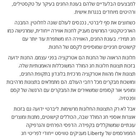
למבצעים הבלעדיים שלהם בעונת החגים בעיקר על טקסטילים,
ורהיטים מיוחדים בנגרות אישית.
כשחוצים את סף ליברטי, נכנסים לעולם שונה לחלוטין. המבנה
הארכיטקטוני המרשים מעניק לחנות אווירה ייחודית, שמרגישה כמו
חג תמידי. בעונת החגים, האווירה הזו משתפרת עוד יותר עם
קישוטים חגיגיים שמוסיפים לקסם של החנות.
חלונות הראווה של החנות הם אטרקציה בפני עצמם. החנות ידועה
בזכות תצוגות חלונות חג המולד המשוכללות והאמנותיות שלה.
תצוגות אלו מהוות אטרקציה מרכזית בלונדון בתקופת החגים,
ומושכות מבקרים מכל רחבי העולם. הם מתמלאים בתצוגות מרהיבות
ומופעי אור קסומים שמשאירים את המבקרים עם הרגשה של קסם
ופנטזיה.
אבל לא רק התצוגות החלונות מרשימות. ליברטי ידועה גם בזכות
אוצרות אוספי חג המולד שבה, הכוללים קישוטים, מתנות ומוצרים
עונתיים שמשוקללים בקפידה. הדפסי הפרחים והגרפיקה
המפורסמים של Liberty מעניקים טוויסט ייחודי לפריטי חג