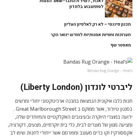
לאכול, לשיר ולהתבר-bear: הצעות
לסופשבוע בלונדון
תכנון פיננסי – לא רק לאלפיון העליון
תערוכות וחוויות אמנותיות לחודש ינואר הקר
מאסטר שף
Bandas Rug Orange – Heal’s
ליברטי לונדון (Liberty London)
חנות כלבו איקונית הנמצאת במבנה ארכיטקטוני יחודי ומרשים
בסגנון טיודור, אשר ממוקם ב Great Marlborough Street .
ידועה במוצרי היוקרה ובעיצובים האקלקטיים והמיוחדים שלה,
ומציעה מגוון של מוצרים לבית, כלי בית יוקרתיים, מצעים, דקורציה,
אקססורקיז וקו בדים מעוצב ומפורסם אשר ייחודי לחנות. שימו לב