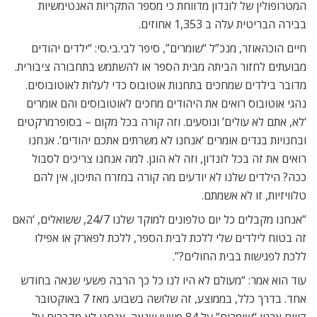
המטרופולין של לונדון מדווחת כי מספר התקריות האנטימשיות
בבירה הבריטית עלה ב 1,353 אחוזים.
חיים הוכהאוזר, מנכ”ל “שומרים”, סיפר לבי.בי.סי: “ילדים יהודים
מבועתים לחזור הביתה מבית הספר או להשתמש בתחבורה ציבורית.
מדובר בילדים שמחכים בתחנות אוטובוס כדי לעלות לאוטובוסים.
נהגי אוטובוס רואים את היהודים מחכים לאוטובוסים והם אומרים
‘לא, אתם לא עולים’ ונוסעים. וזה קורה בכל מקום – בסופרמרקטים
ובחנויות בגדים אומרים ‘אנחנו לא משרתים אתכם יהודים’. אנחנו
רואים את זה בכל לונדון, וזה לא הוגן. למה אנחנו צריכים לסבול
ככה? הילדים שלנו לא יודעים מה קורה במזרח התיכון, אין להם
טלוויזיות, זו לא אשמתם.
“אנחנו מקבלים כל יום טלפונים למוקד שלנו 24/7, ששואלים, ‘האם
זה בטוח לילדים שלי ללכת לבית הספר, ללכת לפארק או אפילו
ללכת לפגישות בבית החולים?”.
עוד הוא אמר: “מעולם לא היו לנו כל כך הרבה פשעי שנאה בחודש
אחד. בדרך כלל, בממוצע, זה שלושה בשבוע. מאז 7 באוקטובר