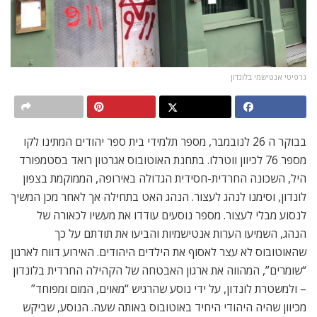
גרפיטי אנטישמי בלונדון
בבוקר ה 26 לנובמבר, מספר תלמידי בית ספר יהודים המתינו לקו
מספר 76 לכיוון ווטרלו. בתחנת האוטובוס אגרטון רואד בסטמפורד
היל, השכונה החרדית-חסידית הגדולה באירופה, הממוקמת בצפון
לונדון, וסימנו לנהג לעצור. הנהג האט בתחילה אך לאחר מכן המשיך
לנסוע מבלי לעצור. מספר נוסעים עודדו את מעשיו לכאורה של
הנהג, השמיעו הערות אנטישמיות והביעו את תודתם על כך
שהאוטובוס לא עצר לאסוף את הילדים היהודים. האירוע דווח לארגון
“שומרים”, המהווה את ארגון האבטחה של הקהילה החרדית בלונדון
– ולמשטרת לונדון, על ידי נוסע שהרגיש “מאוים, המום ומפוחד”
מכיוון שהיה היהודי היחיד באוטובוס באותה שעה. הנוסע, שביקש