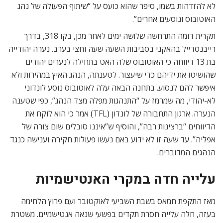
לא להזדהות בשמו, סיפר שהוא כועס על “שיתוף הפעולה של נהג
האוטובוס ונוסעים אחרים”.
תקרית דומה התרחשה שלושה ימים לאחר מכן, בקו 318, בדרך
רייבנסדייל בהאקני בסביבות השעה שעה וחצי בערב. נערה יהודייה
בת 13 דיווחה כי האוטובוס שלה האט בתחילה לנערים יהודים
שהושיטו את ידיהם כדי שיעצור. לטענתה, הנהג האיץ במהירות ולא
איפשר להם לנסוע. בתחנה הבאה עלה לאוטובוס נוסע לונדוני
לא-יהודי, מה שמרמז על “התנהגות מפלה מצד הנהג”, כפי שטענה
הנערה. ארגון התחבורה של לונדון (TFL) אמר כי הוא לוקח את
הדיווחים “ברצינות רבה”, והוסיף ש”איננו סובלים שום צורה של
אפליה”. עד שעה זו לא ידוע באם נעשו פעולות חקירה וענישה כנגד
הנהגים המדוברים.
עלייה חדה במקרי האנטישמיות
מאז התקפת חמאס בשבת השביעי לאוקטובר ועם פרוץ הלחימה
בעזה, חלה עלייה חסרת תקדים בפשעי שנאה אנטישמיים. משטרת