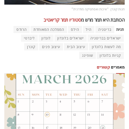
חנות קונרן. ״איכות ואסתטיקה מודרנית״
הכותבת היא תמר מרש מ
סטודיו תמר קריאטיב
תגיות
בריטניה
היל
הילס
הממלכה המאוחדת
הרודס
ישראלים בבריטניה
ישראלים בלונדון
לונדון
ליברטי
מה לעשות בלונדון
עיצוב הבית
עיצוב פנים
קונרן
קניות בלונדון
שופינג
מאמרים
קשורים