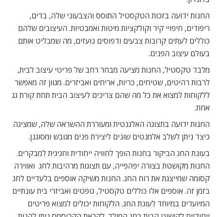
החנות ידועה בזכות הטקסטיל התוסס והצבעוני שלה, בדים,
ריפודים, חיפויי קיר וקולקציות מיטות ואמבטיות. העיצובים שלהם
כוללים לעתים קרובות צבעים ודפוסים נועזים, מה שמבליט אותם
בעולם עיצוב הפנים.
מלבד טקסטיל, החנות מציעה מבחר רחב של פריטי עיצוב לבית,
לרבות רהיטים, שטיחים, כריות, אריחים ואביזרים. מגוון זה מאפשר
ללקוחות למצוא את כל מה שהם צריכים לעיצוב הבית תחת קורת גג
אחת.
החנות ידועה בתצוגה האלגנטית ומעוררת ההשראה שלה, שמציגה
כיצד ניתן לשלב אלמנטים שונים ליצירת פנים מגובש ומסוגנן.
בעונת החג הביקור בחנות הופך לחוויה ייחודית וחגיגית למבקרים.
החנות מקושטת בצורה יפהפייה, עם תצוגות מרהיבות לחג ואווירה
קסומה שמייצגת את רוח החג. החנות משיקה אוספים בלעדיים לחג
בזמן זה. אוספים אלו כוללים טקסטיל, טפטים ואביזרי בית עונתיים
המיועדים במיוחד לעונת החג. הלקוחות יכולים למצוא פריטים
ייחודיים לקישוט הבית בחג המולד. לקראת הקריסמס ניתן להנות