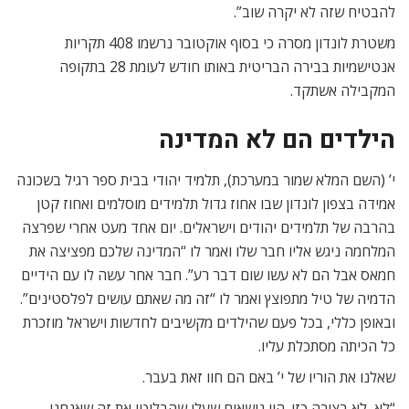
להבטיח שזה לא יקרה שוב”.
משטרת לונדון מסרה כי בסוף אוקטובר נרשמו 408 תקריות
אנטישמיות בבירה הבריטית באותו חודש לעומת 28 בתקופה
המקבילה אשתקד.
הילדים הם לא המדינה
י’ (השם המלא שמור במערכת), תלמיד יהודי בבית ספר רגיל בשכונה
אמידה בצפון לונדון שבו אחוז גדול תלמידים מוסלמים ואחוז קטן
בהרבה של תלמידים יהודים וישראלים. יום אחד מעט אחרי שפרצה
המלחמה ניגש אליו חבר שלו ואמר לו “המדינה שלכם מפציצה את
חמאס אבל הם לא עשו שום דבר רע”. חבר אחר עשה לו עם הידיים
הדמיה של טיל מתפוצץ ואמר לו “זה מה שאתם עושים לפלסטינים”.
ובאופן כללי, בכל פעם שהילדים מקשיבים לחדשות וישראל מוזכרת
כל הכיתה מסתכלת עליו.
שאלנו את הוריו של י’ באם הם חוו זאת בעבר.
“לא, לא בצורה כזו. היו נושאים שעלו שהבליטו את זה שאנחנו