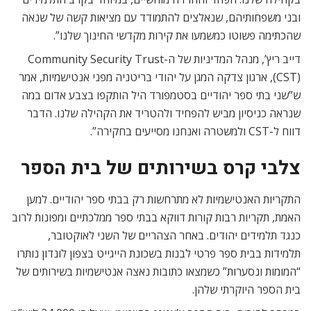
ובני משפחותיהם, שנאלצים להתמודד עם מציאות קשה של שנאה
שהכתימה פשוטו כמשמעו את קירות מקדשי החינוך שלנו”.
דייב ריץ’, מנהל המדיניות של ה-Community Security Trust
(CST), ארגון צדקה המגן על יהודי בריטניה מפני אנטישמיות, אמר
ש”שני בתי ספר יהודיים בסטמפורד היל הותקפו בצבע אדום במה
שנראה כניסיון מביש להפחיד ולהטריד את הקהילה שלנו. הדבר
דווח ל-CST ולמשטרה ואנחנו מסייעים בחקירה”.
צלבי קרס בשירותים של בית הספר
התקריות האנטישמיות לא מתרחשות רק בבתי ספר יהודיים. למען
האמת, תקריות רבות קורות דווקא בבתי ספר ממלכתיים ומפונות לרוב
כנגד תלמידים יהודים. באחר הצהריים של השני לאוקטובר,
תלמידות בבית ספר פרטי לבנות בשכונת הייגייט בצפון לונדון נותרו
“המומות ונסערות” כשמצאו כתובות נאצה אנטישמיות בשירותים של
בית הספר היוקרתי שלהן.