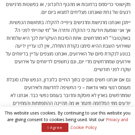
מקישוטי כריסמס ברחובות או מהנוף הלונדוני, או בפשטות מרגישים
רגעים של נחת שאנחנו מצליחים למצוא ביום יום.
ייתכן ואנחנו מרגישות ומרגישים ציפייה להקלה בתחושות הנפשיות.
אך אני שומעת ויודעת כי ההקלה וחזרה אל “מי שהייתי לפני ה7
באוקטובר” לא מתרחשים. אחת הסיבות העיקריות לכך היא שלמרות
שאירועי השבת ההיא סימנו נקודת התחלה, אין לנו עדיין ידיעה
בנוגע לנקודת סיום של האירועים, ואנחנו מוצפים עדיין בדיווחים על
אירועים שמתרחשים מדי יום, וגם נחשפים לדיווחים על אירועים
שקרו לפני חודשיים.
גם אם אנחנו חשים מוגנים בתוך החיים בלונדון, הנפש שלנו סובלת
מעומס רגשי ומאי וודאות – כי החשיפה לחדשות ולאירועים
שמתרחשים בארץ לא פוסקת ומדובר בעומס נפשי כבד. אנחנו לא
יודעים מתי המלחמה תיגמר או מה תהיינה ההתפתחות והמחירים
הקשים שישראל תשלם.
This website uses cookies. By continuing to use this website you
are giving consent to cookies being used. Visit our
Privacy and
אנחנו כישראליות וישראלים חווים ונמשיך לחוות תהליך אבל לאור
.
Cookie Policy
I Agree
האירועים המטלטלים.