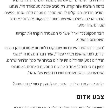
דיווח ארגון “שומרים” על 84 פשעי שנאה. אנחנו לא מדברים על
ברמה הארצית שזה קורה, רק סביב שכונת סטמפורד היל. אנחנו
יהודים חרדים, הכי קלים לזיהוי. החרדים מטרה קלה ואנחנו פגיעים.
הפחד הכי גדול שלנו הוא שזה מתחיל בצעקות, אבל זה לא נגמר
שם, ומישהו ייפגע”
דובר הסקוטלנד יארד אישר כי המשטרה חוקרת את תקריות
האוטובוס בהאקני.
“נטען כי הנהגים האטו בעת שהתקרבו לתחנות אוטובוס בהן המתינו
ילדים, לפני שהאיצו מבלי לעצור”, אמר דובר המשטרה. “בשני
המקרים נטען שהילדים היו יהודים בבירור על סמך המראה שלהם.
נטען גם כי במהלך אחד האירועים הנוסעים האחרים באוטובוס
השמיעו הערות אנטישמיות ותמכו במעשיו של הנהג”.
כל זה קורה מבחוץ לבתי הספר, אבל מה בין כותלי בתי הספר?
צבע אדום
האיומים על שלוות חייה של הקהילה החרדית בצפון לונדון לא