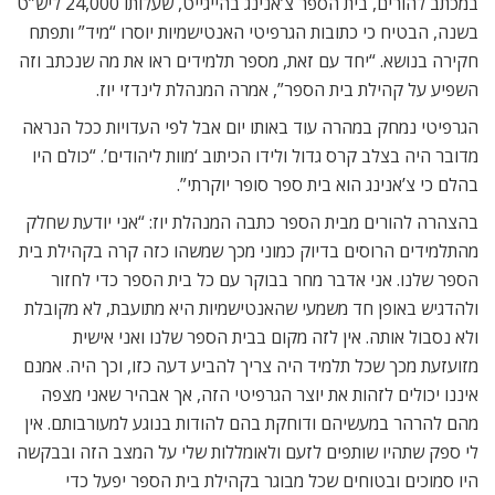
במכתב להורים, בית הספר צ’אנינג בהייגייט, שעלותו 24,000 ליש”ט
בשנה, הבטיח כי כתובות הגרפיטי האנטישמיות יוסרו “מיד” ותפתח
חקירה בנושא. “יחד עם זאת, מספר תלמידים ראו את מה שנכתב וזה
השפיע על קהילת בית הספר”, אמרה המנהלת לינדזי יוז.
הגרפיטי נמחק במהרה עוד באותו יום אבל לפי העדויות ככל הנראה
מדובר היה בצלב קרס גדול ולידו הכיתוב ‘מוות ליהודים’. “כולם היו
בהלם כי צ’אנינג הוא בית ספר סופר יוקרתי”.
בהצהרה להורים מבית הספר כתבה המנהלת יוז: “אני יודעת שחלק
מהתלמידים הרוסים בדיוק כמוני מכך שמשהו כזה קרה בקהילת בית
הספר שלנו. אני אדבר מחר בבוקר עם כל בית הספר כדי לחזור
ולהדגיש באופן חד משמעי שהאנטישמיות היא מתועבת, לא מקובלת
ולא נסבול אותה. אין לזה מקום בבית הספר שלנו ואני אישית
מזועזעת מכך שכל תלמיד היה צריך להביע דעה כזו, וכך היה. אמנם
איננו יכולים לזהות את יוצר הגרפיטי הזה, אך אבהיר שאני מצפה
מהם להרהר במעשיהם ודוחקת בהם להודות בנוגע למעורבותם. אין
לי ספק שתהיו שותפים לזעם ולאומללות שלי על המצב הזה ובבקשה
היו סמוכים ובטוחים שכל מבוגר בקהילת בית הספר יפעל כדי