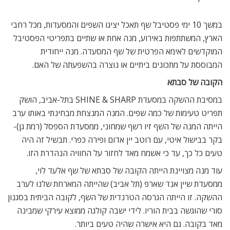
במשך 10 ימי פסטיבל שף תאכל יציגו השפים והמסעדות, מכל רחבי
הארץ, המשתתפות באירוע, מנה אחת או שתיים בתפריטי הפסטיבל
המוקדשים לאימא הפרטית של שף המסעדה. מנה ייחודית
המבוססת על מתכונים ביתיים או נוצרה בהשפעתה של האם.
הקובה של סבתא
במסיבת ההשקה במסעדת SHINE & SHARP בתל-אביב, הושק
תפריט טעימות של כמה שפים. המנה המנצחת מבחינתי באותו ערב
הייתה המנה של השף זיו רשף שמחוני, ממסעדת הספסל (רמת גן)-
בקר בבישול איטי, עם רוטב יין אדום ופירה כפרי. תבשיל זה היה
טעים כל כך, עד כי אשמח מאד לחזור על החוויה הנהדרת הזו.
עוד מנה מצויינת הייתה הקובה של סבתא של שף אלעד לוי,
ממסעדת שיין אנד שארפ (תל אביב) שהייתה המארחת שלנו לערב
ההשקה. זו הייתה הגרסה הטרנדית של השף, לקובה הביתית בסגנון
סורי שהוגשה בבית הוריו. לידי ישבה קולגה ממוצא עירקי שמבינה
מאד בקובה. גם היא אישרה שהיה טעים ביותר.