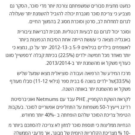
כמעט מחצית סבורים שמשפחתם צורכת יותר מדי סוכר, הסקר גם
מצביע כי צריכת סוכר מוגברת יכולה להוביל להשמנת יתר שעלולה
לגרום למחלות לב, סרטן וסוכרת מסוג 2 בהמשך החיים.
וסוכר יכול לגרום גם לבעיות דנטליות. תכנית לבריאות ציבורית
באנגליה מצאה כי עששת הייתה אחת הסיבות הנפוצות ביותר
לאשפוזים בילדים בגילאים 5-9 ב-2012-13. יתר על כן, נמצא כי
יותר מאחד מכל חמישה ילדים (22.5%) בכיתת קבלה ‘רספשיין’ סווגו
כעודף משקל או מהשמנת יתר ב-2013/2014.
מרכז המידע של הרפואה ועבודה סוציאלית מצאו שמעל שליש
(33.5%)של ילדים בשנה 6 בבית ספר (גילאי 11-12) סבלו מעודף
משקל או מהשמנת יתר באותה השנה.
לקראת השקת הקמפיין, PHE עבד עם Netmums ואוניברסיטת
רדינג וייעץ ל-50 משפחות על התחליפים אפשריים לסוכר. בעקבות
הטיפול צריכת הסוכר שלהם הופחתה ב -40% יותר מחודש.
הנחיות ממליצות כי תוספת סוכר למזון לא צריכה להסתכם ביותר מ
-10 % מצריכת הקלוריות היומית של מבוגר, אך מדעני הממשלה