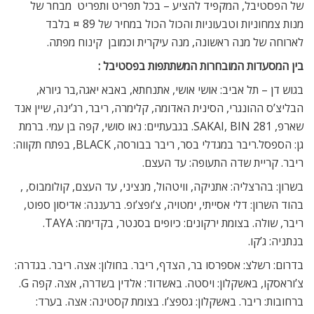
של הפסטיבל, המקפיד להציע – בכל תפריט ותפריט  מבחר של
מנות צמחוניות וטבעוניות והכול הכול במחיר של 89 ¤ בלבד
לארוחה של מנה ראשונה, מנה עיקרית וכמובן  קינוח מפתה.
בין המסעדות המובחרות המשתתפות בפסטיבל :
בגוש דן – תל אביב: אושי אושי, אתנחתא, באבא יאגה,בר גיורא,
הבליצ’ס ההונגרי, הסינית האדומה, קלימרה, ריבר, רג’ינה, שיין אנד
שארפ, SAKAI, BIN 281. בגבעתיים: נאו סושי, קפה בן עמי. ברמת
גן: הספסל.ריבר במגדלי בסר, ריבר בבורסה, BLACK, בפתח תקווה:
ריבר. קריית שדה התעופה: עד העצם.
בשרון: בהרצליה: אתניקה, וויטהול, מנציני, עד העצם, קולומבוס, ,
בהוד השרון: דלי אסייתי, ימטויה, צ’ופצ’ופ. ברעננה: אדיסון ספוט,
ריבר, שולה. בצומת ירקונים: כיופים בסנטר, בקדימה: TAYA.
בנתניה: ג’קו.
בדרום: רשלצ: אספרסו בר, הצדף, ריבר. בחולון: אצה. ריבר. בגדרה:
צ’וראסקו, באשקלון: ויסטה. באשדוד: אלדין בשדרה, אצה. קפה G.
ברחובות: ריבר. באשקלון: גספצ’ו. בצומת קסטינה: אצה. בערד: