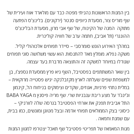
בין המנות הראשונות נהניתי מפטה כבד עם מולארד אווז ועירית של
שף מוריס צור, מסעדת כיופים סנטר (ירקונים). בלינצ’ס הפתעה
מתוקה  המנה של הקינוח, של שף אבי מרון, מסעדת הבלינצ’ס
ההונגרי (תל אביב), חתמה ערב של חוויה קולינרית.
במהלך האירוע הוגש סומרסבי – סיידר תפוחים אלכוהולי קליל.
משקה נפלא. מומלץ מאד להתנסות. הוא עשוי משלושה סוגי תפוחים
שגודלו במיוחד למשקה זה והתוצאה מדברת בעד עצמה.
בין שאר המשתתפים בפסטיבל, השף גיא פרץ ממסעדת גספצ’ו, בן
למשפחת שפים שעלתה לארץ מקזבלנקה יגיש פסטייה מרוקאית –
במלית נתחי פרגיות, אגוזים, שקדים וצימוקים בניחוח הל, קינמון
וג’ינג’ר על מצע ריבת עגבניות שרי. שף מריה פיסנץ מ BABA YAGA
התל אביבית תפנק את אורחי הפסטיבל בגרסה שלה לוורניקי –
כיסוני בצק הממולאים תפוחי אדמה ובצל מטוגן ומוגשים, כמו בבית,
עם שמנת וחמאה .
מנות המאמאז של תפריטי פסטיבל שף תאכל יצטרפו למגוון המנות