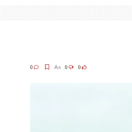
0
A
0
0
A