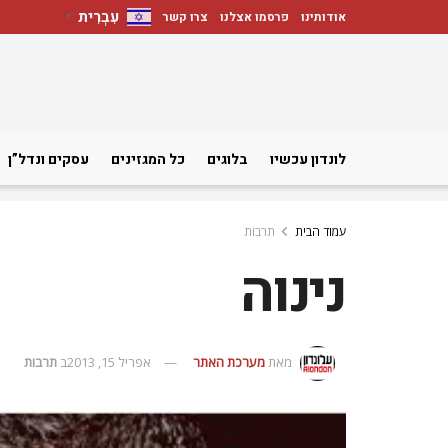
עִבְרִית
אודותינו
פרסמו אצלנו
צרו קשר
▼
לונדון עכשיו
בלוגים
כל המגזינים
עסקים ונדל”ן
עמוד הבית
תרבות
נינוה
מאת
מערכת האתר
אפריל 15, 2013
ב
תרבות