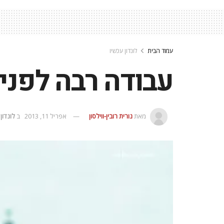
עמוד הבית
לונדון עכשיו
עבודה רבה לפני
מאת
נורית רובין-ווילסון
אפריל 11, 2013
ב
לונדון