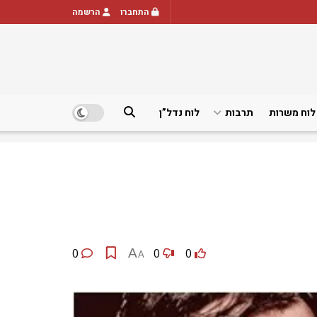
התחברו
הרשמה
לוח משרות
תרבות
לוח נדל”ן
0
A
0
0
A