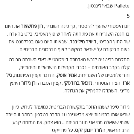
Pallete שבאיזלינגטון.
5
יום היסטורי שהפך להיסטרי, כך כינה השגריר,
רון פרושאור
את היום
בו חגגה השגרירות את פתיחתה לאחר שיפוץ מאסיבי. בלט בהעדרו,
שר החוץ הבריטי,
דיוויד מיליבנד
, שבאותו היום נאם בפרלמנט את
נאום הביקורת על ישראל בהקשר לזיוף הדרכונים הבריטיים.
החלטת בריטניה לגרש מאדמתה דיפלומט ישראלי השרתה מבוכה
קלה בקרב האורחים – נכבדי הקהילות הישראלית והיהודית,
והדיפלומטים של השגרירות,
אמיר אופק
, הדובר וקצין העיתונות,
גיל
ארז
, הציר המסחרי,
מיכאל ברודסקי
, קצין הסברה ו
רן גידור
היועץ
מדיני, השתדלו להמתיק את הגלולה.
גידור סיפר ששמו הוזכר בתקשורת הבריטית כמועמד לגירוש כיוון
שראו אותו בתמונות יוצא מדאונינג 10 מדבר בטלפון. בסהכ זו הייתה
אשתי ששאלה מתי אני חוזר הביתה… הוא צחק. את המזוזה קבע
הרב הראשי, ה
לורד יונתן זקס
. על פרוייקט