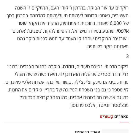
רוקדים עד אור הבוקר. במרתון ריקודי העם, המתקיים זו השנה
העשירית, נאספו תרומות לעמותת חי ולעמותה למלחמה בסרטן בסך
של 6,000 פאונד. בתוכנית האמנותית, הרקיד את הקהל
עופר
אלפסי
, שהגיע במיוחד מישראל, והופיעו להקות ‘ניצנים’, ‘אלונים’
ו’אורנים’. הרוקדים שהחזיקו מעמד עד חמש לפנות בוקר נהנו
מארוחת בוקר משותפת.
3
ביקור מלכותי. נסיכת סעודיה,
גוהרה
, ביקרה בחנות הבגדים ‘ברוני’
בניו בונד סטריט שבעליה הוא
רונן לוי
. היא רכשה שישה מעילי
פרווה, ביניהם מינק וצ’ינצ’ילה, בשווי של כמה עשרות אלפי פאונדים.
לוי מספר כי גם בני משפחת המלוכה של בחריין פוקדים את החנות,
כמו גם אנשים מפורסמים אחרים, כמו מנהל קבוצת הכדורגל
מנצ’סטר יונייטד, אלכס פרגוסון
מאמרים
קשורים
הארד ברקסיט