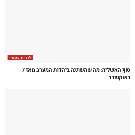
לונדון עכשיו
סוף האשליה: מה שהשתנה ביהדות המערב מאז 7
באוקטובר