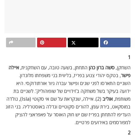
1
השחקן,
סשה ברון כהן
התחתן, בשעה טובה, עם השחקנית,
איילה
פישר
, בטקס יהודי צנוע בפריז, בליווית בני משפחתו מלונדון.
השניים התארסו לפני שנים ופישר עברה גיור אורתודוקסי. היא
ידועה בעיקר בשל משחקה ב’וידויים של שופוהוליק’. לשניים בת
משותפת,
אוליב
(2). איילה, שנקראת על שם אי סקוטי (Isla), נולדה
במוסקאט, בירת עומן, להורים סקוטיים וגדלה באוסטרליה. בני הזוג
העדיפו להתחתן בפריז שם יש חוק האוסר על פאפראצי להציק
למפורסמים באירועים פרטיים.
2