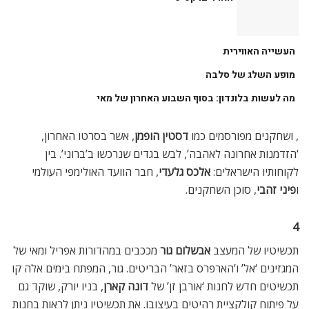
העשייה האווירית
מופע השלג של סלבה
מה לעשות בלונדון: בסוף השבוע האחרון של מאי
, ושחקנים מפורסמים כמו
דסטין הופמן
, אשר בסרטו האחרון,
‘הזדמנות אחרונה לאהבה’, לבש בגדים שנרכשו ב’ברוני’. בין
לקוחותיו הישראלים:
אלכס גלעדי
, חבר הוועד האולימפי העולמי
ו
פיני זהבי
, סוכן השחקנים.
4
תכשיטיו של המעצב
אבשלום גור
מככבים במהדורות אפריל ומאי של
המגזינים ‘אל’ ו’הארפרס בזאר’ הבריטים. גור, המפתח בימים אלה קו
תכשיטים חדש לחנות ‘אורבן זן’ של
דונה קארן
, בניו יורק, שוקד גם
על פיתוח קולקציית רהיטים בעיצובו. את תכשיטיו ניתן לראות בחנות