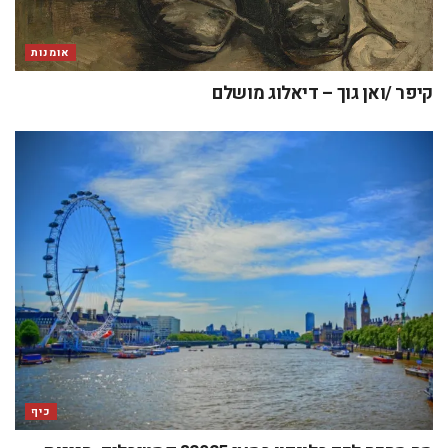
אומנות
קיפר /ואן גוך – דיאלוג מושלם
כיף