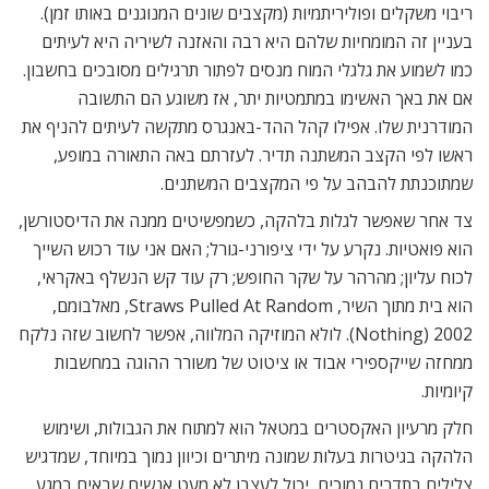
ריבוי משקלים ופוליריתמיות (מקצבים שונים המנוגנים באותו זמן).
בעניין זה המומחיות שלהם היא רבה והאזנה לשיריה היא לעיתים
כמו לשמוע את גלגלי המוח מנסים לפתור תרגילים מסובכים בחשבון.
אם את באך האשימו במתמטיות יתר, אז משוגע הם התשובה
המודרנית שלו. אפילו קהל ההד-באנגרס מתקשה לעיתים להניף את
ראשו לפי הקצב המשתנה תדיר. לעזרתם באה התאורה במופע,
שמתוכנתת להבהב על פי המקצבים המשתנים.
צד אחר שאפשר לגלות בלהקה, כשמפשיטים ממנה את הדיסטורשן,
הוא פואטיות. נקרע על ידי ציפורני-גורל; האם אני עוד רכוש השייך
לכוח עליון; מהרהר על שקר החופש; רק עוד קש הנשלף באקראי,
הוא בית מתוך השיר, Straws Pulled At Random, מאלבומם,
Nothing) 2002). לולא המוזיקה המלווה, אפשר לחשוב שזה נלקח
ממחזה שייקספירי אבוד או ציטוט של משורר ההוגה במחשבות
קיומיות.
חלק מרעיון האקסטרים במטאל הוא למתוח את הגבולות, ושימוש
הלהקה בגיטרות בעלות שמונה מיתרים וכיוון נמוך במיוחד, שמדגיש
צלילים בתדרים נמוכים, יכול לעצבן לא מעט אנשים שבאים במגע