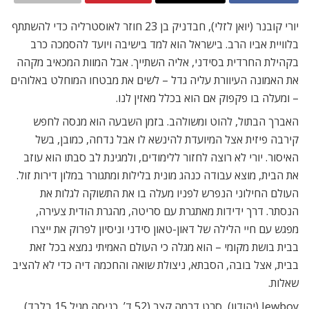
יורי קובנר (יואן לזלי), חבדניק בן 23 חוזר לאוסטרליה כדי להשתתף
בלוויית אביו הרב. בישראל הוא למד בישיבה ויועד להסמכה כרב
בקהילת החרדית בסידני, אליה השתייך. אבל המוות המכאיב מקהה
את האמונה העיוורת עליה גדל – לשים את מבטחו המוחלט באלוהים
– ומעלה בו פקפוק אם הוא בכלל מאזין לנו.
האברך הבתול, להוט ומשולהב. בזמן השבעה הוא מנסה לחפש
קירבה פיזית אצל המיועדת להינשא לו אבל נדחה, כמובן, בשל
האיסור. יורי לא רוצה לחזור ללימודים, ולמגינת לב סבתו הוא עוזב
את הבית, מוצא עבודה כנהג מונית בלילות ומתגורר במלון דירות זול.
העולם החילוני הנפרש לפניו מעלה בו את התשוקה לגלות את
הנסתר. דרך ידידות מאתגרת עם סריטה, מהגרת הודית צעירה,
מפגש עם חיי הלילה של דאון-טאון סידני וניסיון לפרוק את ייצרו
בבית בושת מקומי – הוא מגלה כי העולם האמיתי נמצא בכל זאת
בבית, אצל בובה, הסבתא, ניצולת שואה והחכמה דיה כדי לא להציב
שאלות.
Jewboy (יהודון), סרט דרמה קצר (52 ד’, כניסה מגיל 15 בלבד)