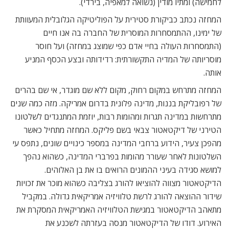
לחמישה) ומתיו מודין (נשואה למאפיה, בירדי).
המחזה נכתב כביקורת סטירית על הפוליטיקה הגלובלית המעוותת
של ימינו, ההתמסחרות המוסרית של החברה בה אנו חיים
(התמסחרות העולה בחיי אדם כפי שמוצג במחזה) ועל חוסר
מוסריותה של המדיה התקשורתית: רדידותה ובצע הכסף המניע
אותה.
המחזה מתרחש במקום רחוק, מקום ללא שם מוגדר, אי שם בהרים
של רפובליקת בננות, מדינה פלונית בדרום אמריקה. מזה כמה שנים
מתרחשות במדינה תגרות ומהומות רבות, יוזמת המתנגדים לשלטונו
הטירני של דיקטאטור צבאי בשם פליקס. המחזה מתחיל כאשר
מהפכן צעיר, הידוע ברחבי המדינה במספר כינויים שונים, נתפס עי
השלטונות לאחר שעורר מהומות בפרברי המדינה, כשהוא נהפך
למושא סגידה בעיני ההמונים הרואים בו את בן האלוהים.
הדיקטאטור מצווה להוציאו להורג בצליבה כשהוא מוכר את זכויות
שידור ההוצאה להורג לרשת טלוויזיה אמריקאית גדולה. במקביל
מתאהב הדיקטאטור במגישת הטלוויזיה האמריקאית המסקרת את
האירוע. דודו של הדיקטאטור מנסה בעזרתה לשכנע את