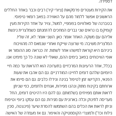
לספירה.
את הקירות מעטרים פרסקאות (ציורי קיר) רבים וכבר באחד החללים
הראשונים אפשר ללמוד מהם על האווירה בפאב רומאי טיפוסי.
בטברנה של סאלוויוס בפומפיי, למשל, צויר על אחד הקירות מעין
קומיקס בו נראים שני גברים המחכים להזמנתם כשמלצרית ניגשת
אליהם עם משקה. האחד אומר: כאן. השני אומר: לא, זה שלי!.
המלצרית משיבה: מי שרוצה שייקח ואחרי שנמאס לה מהוויכוח
ביניהם היא קוראת למישהו אחר לשתות. זה כנראה סוג ההומור או
אופי הוויכוחים בפאב בימים ההם, שאולי לא שונה כל כך מימינו אנו.
בכלל, אחד הרעיונות המרכזיים בתערוכה הוא להראות עד כמה חיי
היומיום שלהם דומים לחיינו המודרניים. גם הם אהבו את שעות
הפנאי, הקדישו זמן לטיפול בגינה וגידלו כלבים. גם הם סיימו את
ארוחתם בקינוח מתוק ונהנו מפירות, אגוזים ולחמים, כפי שניתן
לראות אותם מפויחים בשלמותם. גם להם היו רהיטים דומים, החל
מעריסה לתינוק וכלה בארונית עם מגירות. גם הם עסקו ביופי וטיפוח
וניתן לראות את הכלים בהם השתמשו להסרת שיער (פינצטה, סכין
גילוח וכד’) ולמוצרי הקוסמטיקה והאיפור. גם אז מעמדה של האישה