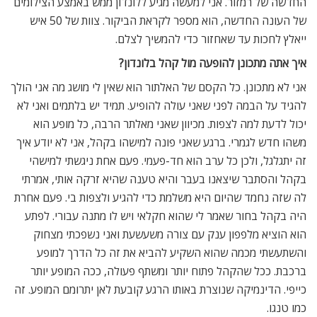
החדשה של רמזור. אני למעשה מגיע ללונדון ממש באמצע הצילומים
של העונה החדשה, הוא מספר לקראת הביקור. צוות של 50 איש
ייאלץ לחכות עד שאחזור כדי להמשיך לצלם.
איך אתה מתכונן להופעה מול קהל בלונדון?
אני לא מתכונן. כל הקסם של האלתור הוא שאין לי מושג מה אני הולך
להגיד על הבמה לפני שאני עולה להופיע. תמיד יש בלתמים ואני לא
יכול לדעת למה לצפות. מכיוון שאני מאלתר הרבה, כל מופע הוא
משהו חדש לגמרי. ברגע שאני פונה למישהו בקהל, אני לא יודע איך
זה יתגלגל, ולכן כל ערב הוא חד-פעמי. פעם אחת ניגשתי למישהי
בקהל והסתבר שיצאנו בעבר והיא טענה שהיא זרקה אותי, אמרתי
לה שזה נחמד שהיום היא משלמת כדי להגיע ולצפות בי. פעם אחרת
היה בקהל בחור שאמר לי שהוא חקלאי ויש לו מתנה עבורי. לפתע
הוא הוציא מלפפון ענק עם צורה משעשעת ואני נשפכתי מצחוק
והשתעשתי מכמה שהוא השקיע להביא את זה כל הדרך למופע
ברכבת. ככל שהקהל פתוח יותר ומשתף פעולה, ככה המופע יותר
כייפי. הדינמיקה שנוצרת באותו הרגע קובעת לאן יתרומם המופע. זה
כמו טנגו.