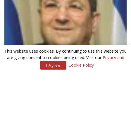
This website uses cookies. By continuing to use this website you
are giving consent to cookies being used. Visit our
Privacy and
.
Cookie Policy
I Agree
עוד אמר הייג, כי הוא גינה את ירי הטילים על אזרחי ישראל והדגיש
כי בריטניה מחויבת לביטחונה של ישראל ושמחה מאוד על שחרורו
של גלעד שליט כחלק מעסקת חילופי השבויים.
אך יחד עם זאת, הייג העביר את גינויה הנחרץ של בריטניה על