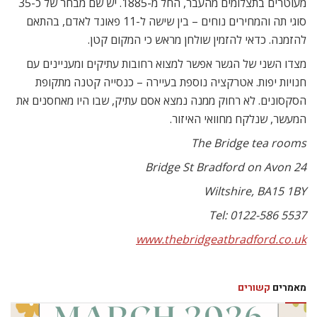
מעוטרים בתצלומים מהעבר, החל מ-1885. יש שם מבחר של כ-35
סוגי תה והמחירים נוחים – בין שישה ל-11 פאונד לאדם, בהתאם
להזמנה. כדאי להזמין שולחן מראש כי המקום קטן.
מצדו השני של הגשר אפשר למצוא רחובות עתיקים ומעניינים עם
חנויות יפות. אטרקציה נוספת בעיירה – כנסייה קטנה מתקופת
הסקסונים. לא רחוק ממנה נמצא אסם עתיק, שבו היו מאחסנים את
המעשר, שנלקח מחוואי האיזור.
The Bridge tea rooms
24 Bridge St Bradford on Avon
Wiltshire, BA15 1BY
Tel: 0122-586 5537
www.thebridgeatbradford.co.uk
מאמרים
קשורים