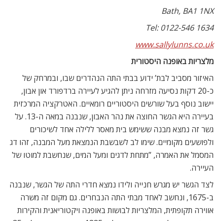
Bath, BA1 1NX
Tel: 0122-546 1634
www.sallylunns.co.uk
מלצריות באופנה היסטורית
האיזור מסביב לבת’ ידוע בבתי התה הנהדרים שבו, ובמרחק של
כ-20 דקות נסיעה מזרחה ניתן להגיע לעיירה ברדפורד און אבון,
יישוב נוסף בעל שורשים היסטוריים רומאיים. האטרקציה המרכזית
בעיירה היא הגשר החוצה את נהר האבון, שנבנה במאה ה-13. על
גשר זה נמצא מבנה ששימש בית מאסר ללילה אחד לשיכורים
ולפושעים מקומיים. שימו לב לשבשבת הנמצאת מעל המבנה, זהו דג
המסמל את האמרה, ”מתחת לדגים ומעל המים, שנחשבת למוטו של
העיירה.
לצד הגשר יש מגרש חנייה ולידו נמצא חדרי התה של הגשר, שנבנה
ב-1675, ונחשב לאחד מבתי התה הנבחרים. גם מקום זה משרה
אווירה תקופתית, המלצריות לבושות באופנה ויקטוריאנית והקירות