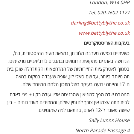
London, W14 0HP
Tel: 020-7602 1177
darling@bettyblythe.co.uk
www.bettyblythe.co.uk
בעקבות האריסטוקרטים
כשעתיים נסיעה מערבה מלונדון, נמצאת העיר ההיסטורית, בת’,
הגדושה באתרים מתקופת הרומאים ובמבנים ג’ורג’יאניים מרשימים.
בסמוך לאטרקציות התיירותיות של המרחצאות והקתדרלה שוכן בית
תה מיוחד ביותר, על שם סאלי לון, אופה שעבדה במקום במאה
ה-17 והייתה ידועה בעיקר בשל מתכון הלחם המיוחד שלה.
המטבח שלה הפך למוזיאון שהכניסה אליו עולה רק 30 פני לאדם.
לבית התה עצמו אין צורך להזמין שולחן והמחירים מאוד נוחים – בין
שישה פאונד ל-12 לאדם, בהתאם למה שמזמינים.
Sally Lunns House
4 North Parade Passage