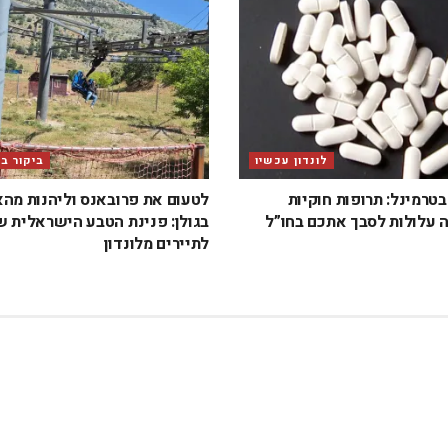
לונדון עכשיו
ביקור ב
טרמינל: תרופות חוקיות
לטעום את פרובאנס וליהנות מה
 עלולות לסבך אתכם בחו”ל
בגולן: פנינת הטבע הישראלית 
לתיירים מלונדון