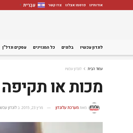
עִבְרִית
אודותינו
פרסמו אצלנו
צרו קשר
▼
לונדון עכשיו
בלוגים
כל המגזינים
עסקים ונדל”ן
עמוד הבית
לונדון עכשיו
מכות או תקיפה
מאת
מערכת עלונדון
מרץ 23, 2015
ב
לונדון עכשי