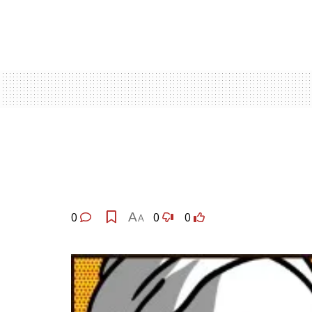
0
A
0
0
A