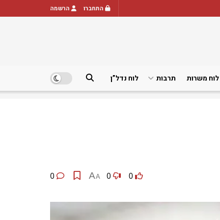
התחברו
הרשמה
לוח משרות
תרבות
לוח נדל”ן
0
A
0
0
A