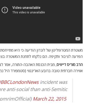
משטרת המטרופליטן של לונדון הודיעה כי היא מתייחסת
הפרעה לציבור ותקיפה. הם נלקחו לתחנת המשטרה בצפון
הרב מוריס דייוויס
, מבית הכנסת האהבה-התורה, אמר לבי.ב
אווירה חברתית טובה ברובע הארינגווי (סטמפורד היל נמצ
BBCLondonNews
incident was
e anti-social than anti-Semitic
March 22, 2015
 Shomrim N.E. London (@ShomrimOfficial)