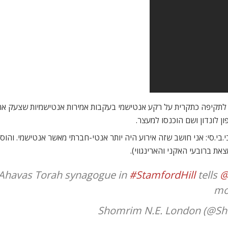
 לתקיפה כתקרית על רקע אנטישמי בעקבות אמירות אנטישמיות שצעק אח
 לונדון ושם הוכנסו למעצר.
י.סי: אני חושב שזה אירוע היה יותר אנטי-חברתי מאשר אנטישמי. והוסי
את ברובעי האקני והארינגווי).
f Ahavas Torah synagogue in
#StamfordHill
tells
@
mor