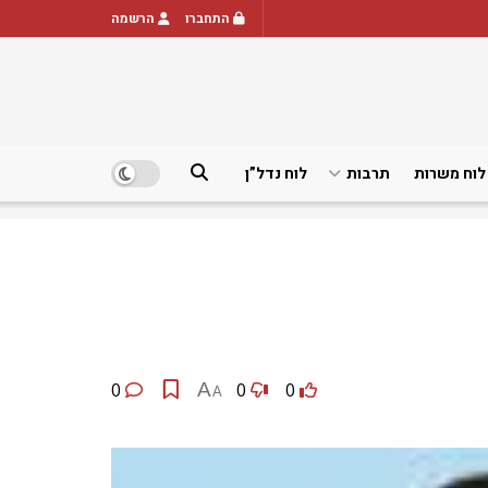
התחברו
הרשמה
לוח משרות
תרבות
לוח נדל”ן
0
A
0
0
A