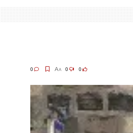
0
A
0
0
A