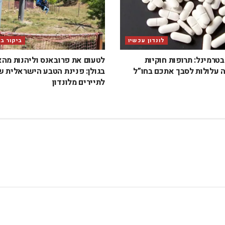
לונדון עכשיו
ביקור ב
טרמינל: תרופות חוקיות
לטעום את פרובאנס וליהנות מה
 עלולות לסבך אתכם בחו”ל
בגולן: פנינת הטבע הישראלית 
לתיירים מלונדון