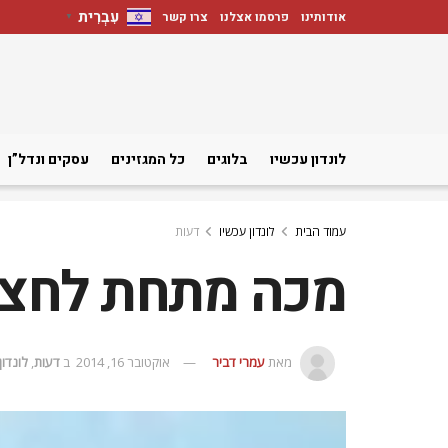
עִבְרִית
אודותינו
פרסמו אצלנו
צרו קשר
▼
לונדון עכשיו
בלוגים
כל המגזינים
עסקים ונדל”ן
עמוד הבית
לונדון עכשיו
דעות
מכה מתחת לחצ
מאת
עמרי דביר
אוקטובר 16, 2014
ב
דעות
,
לונדון