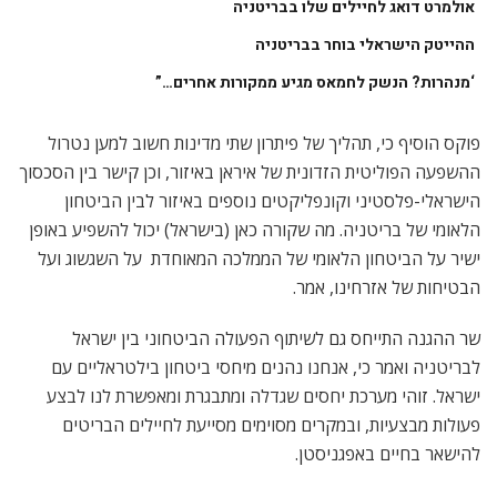
אולמרט דואג לחיילים שלו בבריטניה
ההייטק הישראלי בוחר בבריטניה
‘מנהרות? הנשק לחמאס מגיע ממקורות אחרים…”
פוקס הוסיף כי, תהליך של פיתרון שתי מדינות חשוב למען נטרול
ההשפעה הפוליטית הזדונית של איראן באיזור, וכן קישר בין הסכסוך
הישראלי-פלסטיני וקונפליקטים נוספים באיזור לבין הביטחון
הלאומי של בריטניה. מה שקורה כאן (בישראל) יכול להשפיע באופן
ישיר על הביטחון הלאומי של הממלכה המאוחדת  על השגשוג ועל
הבטיחות של אזרחינו, אמר.
שר ההגנה התייחס גם לשיתוף הפעולה הביטחוני בין ישראל
לבריטניה ואמר כי, אנחנו נהנים מיחסי ביטחון בילטראליים עם
ישראל. זוהי מערכת יחסים שגדלה ומתבגרת ומאפשרת לנו לבצע
פעולות מבצעיות, ובמקרים מסוימים מסייעת לחיילים הבריטים
להישאר בחיים באפגניסטן.