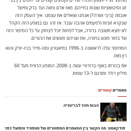
מחזמר מריר-מתוק הכולל שירים וקטעים קומיים על יחסים בין בני
זוג וסיטואציות שונות בחייהם. מאז אדם וחווה ועד ברק ומישל
אובמה (ביבי ושרה?) אנחנו שואלים את עצמנו  איך העסק הזה
שנקרא זוגיות ולפעמים אהבה עובד. אז זהו  גם במופע הזה הקהל
לא ימצא תשובה ברורה, אבל לפחות יוכל לצחוק על כל הסיפור הזה
של בחור פוגש בחורה, ואז שניהם פוגשים את ההורים.
המחזמר עלה לראשונה ב-1996 בתיאטרון וסט-סייד בניו-יורק והוא
רץ מאז.
את בכורתו באוף-ברודוויי עשה ב-2008. המופע הרוויח מעל 60
מיליון דולר ותורגם ל-13 שפות.
מאמרים
קשורים
הבוס חוזר לבריטניה
פודקאסט: מה הקשר בין המאמנים המפוטרים של ווטפורד והפועל כפר