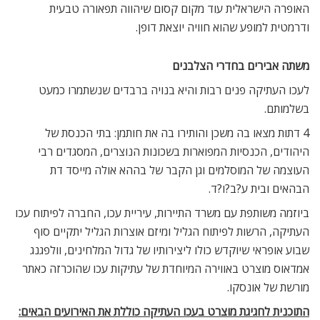
האופרה הישראלית עוד מקום קסום שיהווה תפאורה טבעית
ודרמטית למופע שהוא חוויה יוצאת דופן.
משתה אבירים בחדרי הצלבנים
לעכו העתיקה פנים רבות והיא בנויה ברבדים שנשתמרו כמעט
בשלמותם.
4 דתות מצאו בה משכן והותירו בה את חותמן: בתי הכנסת של
היהודים, הכנסיות המפוארות בשכונות הנוצרים, המסגדים רבי
העוצמה של המוסלמים וגן הקבר של בההא אולה מייסד דת
הבהאים ובית ע?ב?ו?ד.
ביוזמה משותפת עם משרד התיירות, עיריית עכו, החברה לפיתוח עכו
העתיקה, הרשות לפיתוח הגליל ומיזם אוצרות הגליל יתקיים סוף
שבוע אופראי שיוקדש כולו ליצירותיו של גדול המלחינים, וולפגנג
אמדאוס מוצרט באווירה המיוחדת של עתיקות עכו שהוכרזה כאתר
מורשת של אונסקו.
התוכנית לחגיגת מוצרט בעכו העתיקה כוללת את האירועים הבאים: