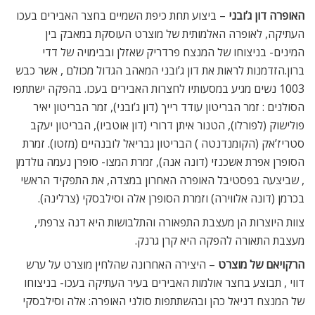
האופרה דון ג’ובני
– ביצוע תחת כיפת השמיים בחצר האבירים בעכו
העתיקה, לאופרה האלמותית של מוצרט העוסקת במאבק בין
המינים- בניצוחו של המנצח פרדריק שאזלן ובבימויה של דדי
ברון.הזדמנות לראות את דון ג’ובני המאהב הגדול מכולם , אשר כבש
1003 נשים מגיע במסעותיו לחצרות האבירים בעכו. בהפקה ישתתפו
הסולנים : זמר הבריטון עודד רייך (דון ג’ובני), זמר הבריטון יאיר
פולישוק (לפורלו), הטנור איתן דרורי (דון אוטביו), הבריטון יעקב
סטריז’אק (הקומנדנטה ) הבריטון גבריאל לובנהיים (מזטו). זמרת
הסופרן אפרת אשכנזי (דונה אנה), זמרת המצו- סופרן נעמה גולדמן
, שביצעה בפסטיבל האופרה האחרון במצדה, את התפקיד הראשי
בכרמן (דונה אלווירה) וזמרת הסופרן אלה וסילבסקי (צרלינה).
צוות היוצרות הן מעצבת התפאורה והתלבושות היא דנה צרפתי,
מעצבת התאורה להפקה היא קרן גרנק.
הרקויאם של מוצרט
– היצירה האחרונה שהלחין מוצרט על ערש
דווי , תבוצע בחצר אולמות האבירים בעיר העתיקה בעכו- בניצוחו
של המנצח דניאל כהן ובהשתתפות סולני האופרה: אלה וסילבסקי