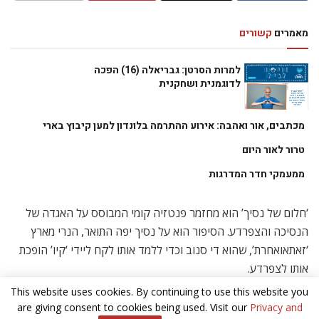
מאמרים
קשורים
למרות הסרטן: גבריאלה (16) הפכה
לדוגמנית ושחקנית
מכתבים, אור ואהבה: אירוע ההתרמה בלונדון למען קיבוץ בארי
טרור לאור היום
ממעמקי חדר המדרגות
‘חלום של נסיך’ הוא מחזמר פנטזיה קומי המבוסס על האגדה של
הנסיכה והצפרדע. הסיפור הוא על נסיך יפה התואר, הנרי מארץ
‘זאתאואחרת’, שהוא די סנוב וכדי ללמד אותו לקח ליידי ‘קיו’ הופכת
אותו לצפרדע.
בחיפוש אחר הנסיכה שתשחרר אותו מהקללה, הוא מגיע לבריכה
This website uses cookies. By continuing to use this website you
are giving consent to cookies being used. Visit our
Privacy and
המלכותית של המלך המופלא של ג’ולי-לנד, ומנסה למנוע את