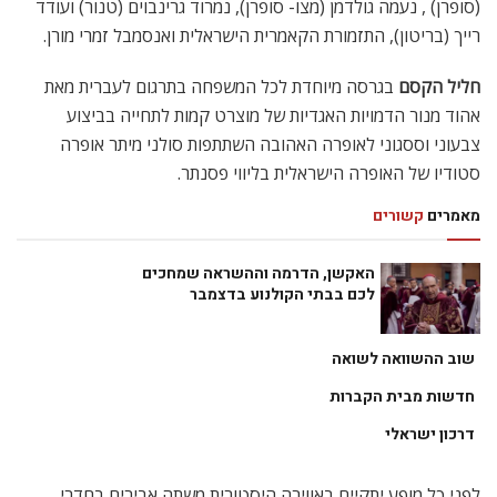
(סופרן) , נעמה גולדמן (מצו- סופרן), נמרוד גרינבוים (טנור) ועודד
רייך (בריטון), התזמורת הקאמרית הישראלית ואנסמבל זמרי מורן.
חליל הקסם
בגרסה מיוחדת לכל המשפחה בתרגום לעברית מאת
אהוד מנור הדמויות האגדיות של מוצרט קמות לתחייה בביצוע
צבעוני וססגוני לאופרה האהובה השתתפות סולני מיתר אופרה
סטודיו של האופרה הישראלית בליווי פסנתר.
מאמרים
קשורים
האקשן, הדרמה וההשראה שמחכים
לכם בבתי הקולנוע בדצמבר
שוב ההשוואה לשואה
חדשות מבית הקברות
דרכון ישראלי
לפני כל מופע יתקיים באווירה היסטורית משתה אבירים בחדרי