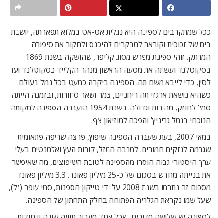
ככל שמתקרבים לספינה היא נגלית אט-אט במלוא תפארתה, יושבת
בים של זכוכית וקוראת למבקרים להיכנס ולחקור את סיפורה
המרתק. זוהי ספינת מפרש מסוג קליפר, שהושקה בשנת 1869
בסקוטלנד ועשתה את מסעה הראשון מנהר הקלייד בסקוטלנד ועד
לסין, כדי לייבא משם תה. הספינה ביקרה כמעט בכל נמל בעולם
כשהיא נושאת ארגזי תה ריחניים, צמר ושאר סחורות, ובזמנה הייתה
סמל לחוזק, מהירות וגדולה. בשנת 1954 הועברה הספינה למקומה
הנוכחי בנמל גריניץ’ והפכה למוזיאון צף.
במאי 2007, בעת שעברה הספינה שיפוץ, פרצה שריפה פתאומית
שגרמה לנזקים חמורים. למרבה המזל, קורות העץ ואלמנטים בעלי
ערך היסטורי גבוה הוסרו מהספינה לטובת השיפוצים, מה שאיפשר
את בנייתה מחדש בסכום של כ-25 מיליון פאונד. 3.3 מיליון פאונד
מסכום זה נתרמו בשנת 2008 על ידי טייקון הספנות, סמי עופר (זל),
שעל שמו נקראת הגלריה הפתוחה בחלק התחתון של הספינה.
לספינה יש שלושה מדורים, שכל אחד מעביר חוויה שונה וייחודית.