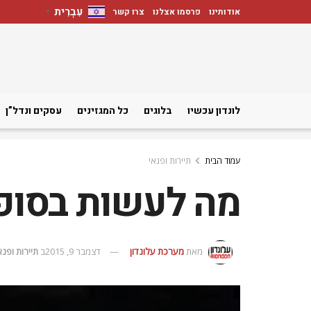
עִבְרִית
אודותינו
פרסמו אצלנו
צרו קשר
▼
לונדון עכשיו
בלוגים
כל המגזינים
עסקים ונדל”ן
עמוד הבית
תיירות ופנאי
מה לעשות בסופשבוע בל
מאת
מערכת עלונדון
דצמבר 9, 2015
ב
תיירות ופנא