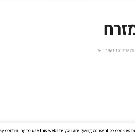
מזרח
זמן קריאה: 1 דקת קריאה
By continuing to use this website you are giving consent to cookies be