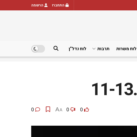
התחברו
הרשמה
לוח משרות
תרבות
לוח נדל”ן
0
A
0
0
A