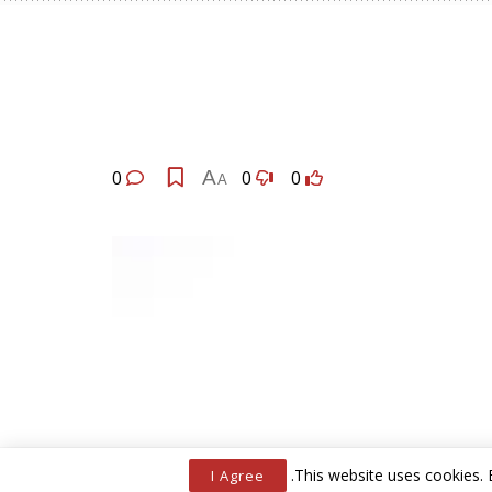
0
A
0
0
A
.
This website uses cookies. 
I Agree