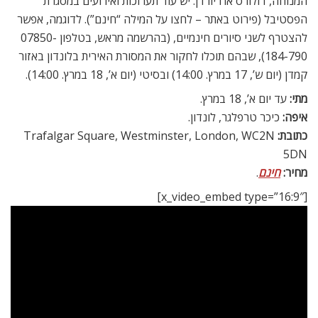
המנוחה, דולורס או’ריורדן. יש עוד תערוכות ואירועים במסגרת
הפסטיבל (פירוט באתר – לחצו על המילה “חינם”). לדוגמה, אפשר
להצטרף לשני סיורים חינמיים, (בהרשמה מראש, בטלפון 07850-
184-790), שבהם תוכלו לחקור את המסורת האירית בלונדון באזור
קמדן (יום ש’, 17 במרץ. 14:00) ובסיטי (יום א’, 18 במרץ. 14:00).
מתי:
עד יום א’, 18 במרץ.
איפה:
כיכר טרפלגר, לונדון.
כתובת:
Trafalgar Square, Westminster, London, WC2N
5DN
מחיר:
חינם
.
[x_video_embed type=”16:9″]