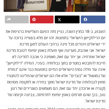
השבוע, ​ב-18 במרץ השנה, נציין מזה הפעם השלישית ברציפות את
יום הרילוקיישן הישראלי בתפוצות. זהו יום מלא בעשייה ברוכה על
ידי ישראלים ויהודים מכל פינה ברחבי העולם למען מדינת
ישראל. אני אוהבת, מעריצה ואף פועלת באופן יומיומי לטובת מדינת
ישראל ואזרחיה. אך יחד עם זאת, מאמינה כי אהבה למדינה לא
חייבת להתבטא במגורים בתוך גבולותיה. בעיניי, המילה “רילוקיישן”
אינה עוד מילה גסה! הישראלים החיים בתפוצות כבר אינם “נפולת
של נמושות” או “בוגדים”. אלא אלו הם ישראלים שהחליטו להתגורר
מחוץ לגבולותיה של מדינת ישראל מתוך בחירה או לתקופה מסוימת
(קצרה או ארוכה). יחד עם זאת, הם משמשים כשגרירים של רצון
טוב, בכך שהם תורמים באופן יומיומי לתדמיתה, צביונה וקיומה של
מדינת ישראל.