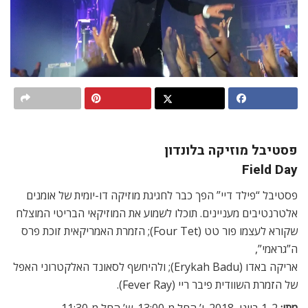
פסטיבל מוזיקה בלונדון
Field Day
פסטיבל “פילד דיי” הפך כבר לחגיגת מוזיקה דו-יומית של אומנים
אלטרנטיבים מעניינים. תוכלו לשמוע את המוזיקאי הבריטי המוצלח
שקורא לעצמו פור טט (Four Tet); הזמרת האמריקאית זוכת פרס
ה”גראמי”,
אריקה באדו (Erykah Badu); ולהיחשף לסאונד האלקטרוני האפל
של הזמרת השוודית פיבר ריי (Fever Ray).
מתי:
1-2 ביוני, 2018. ו’ החל מ-13:00. ש’ החל מ-11:30.