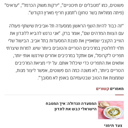
פשוטים, כמו “מטבלים ים תיכוניים”, “ירקות משוק הכרמל”, “עראיס”
(פיתה ממולאת בשר טחון) ו”תמנון חריף מארץ הקודש”.
“זה כבוד להיות השף הראשון ממסעדה תל-אביבית שישתף פעולה
עם הצוות המדהים שם”, אומר ברק. “אני נרגש להביא ללונדון את
הווייב הקצבי שמאפיין את סצנת המסעדות בתל אביב. הבישול שלי
תלוי לחלוטין במרכיבים הטריים והטובים ביותר שיש. למרות שיצרתי
תפריט ל’קרוסל’, אם אתקל במרכיבים אחרים שירגשו אותי יותר,
אתאים את התפריט כדי שיכלול אותם. על ידי מציאת המרכיבים
הטריים ביותר, לא משנה כמה הם פשוטים, אפשר ליצור מנות,
שממצות את הטוב שבטעמיהם באופן לא מסובך”.
מאמרים
קשורים
המסעדה הגדולה: איך המטבח
הישראלי כבש את לונדון
צעד תימני