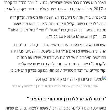
בעבר היא אירחה כבר שפים ישראלים, כמו שולי וימר מה”ריבר קפה”
ב-2017. אבל זו הפעם הראשונה שיגיע אליה במיוחד שף מתל אביב.
ב”אלנה”, ברק אהרוני מיתג מחדש השנה את מסעדת המלון “דה
נורמן” למקום פשוט, קליל ומקומי יותר. לפני כן, הוא צבר שעות
מטבח במסעדות נחשבות, כמו “טוטו” ו”רפאל” בתל אביב, Tabla
בניו יורק ו-La Petite Maison בלונדון.
השבוע הוא ישתף פעולה עם תמי אייזקס פירס, המכונה “מלכת
החלות” ממאפיית Karma Bread בהמפסטד. השניים עבדו יחד
בחודשים האחרונים על לחמים בעבודת יד, שילוו את המנות
ה”קרוסל” באופן מיוחד. הארוחה תלווה גם ביינות ישראליים
וקוקטיילים של “בר הספרייה”, גם הוא ממוקם במלון התל-אביבי.
שתיים מהמנות של ברק אהרוני. סטייק כרובית ו”תמנון חריף מארץ הקודש”
“נרגש להביא ללונדון את הווייב הקצבי”
בתפריט, המוגדר כ”ים-תיכוני מודרני”, אפשר למצוא מנות עם שמות