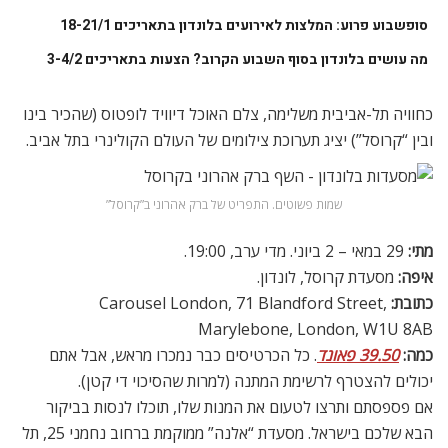
סופשבוע פרוע: המלצות לאירועים בלונדון בתאריכים 18-21/1
מה עושים בלונדון בסוף השבוע הקרוב? הצעות בתאריכים 3-4/2
כחוויה תל-אביבית משלימה, צלם האוכל דיוויד לופטוס (שהכיר בינו
ובין “קרוסל”) יציג תערוכת צילומים של העולם הקולינרי בתל אביב.
שמות פשוטים. התפריט של ברק אהרוני ב”קרוסל”
מתי:
29 במאי – 2 ביוני. מדי ערב, 19:00.
איפה:
מסעדת קרוסל, לונדון.
כתובת:
Carousel London, 71 Blandford Street,
Marylebone, London, W1U 8AB
כמה:
39.50 פאונד
. כל הכרטיסים כבר נמכרו מראש, אבל אתם
יכולים להצטרף לרשימת המתנה (למרות שהסיכוי די קטן).
אם פספסתם ותרצו לטעום את המנות שלו, תוכלו לנסות בביקור
הבא שלכם בישראל. מסעדת “אלנה” ממוקמת ברחוב נחמני 25, תל