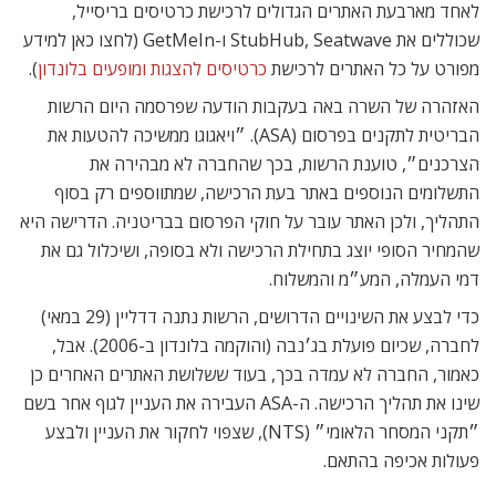
לאחד מארבעת האתרים הגדולים לרכישת כרטיסים בריסייל,
שכוללים את StubHub, Seatwave ו-GetMeIn (לחצו כאן למידע
מפורט על כל האתרים לרכישת
כרטיסים להצגות ומופעים בלונדון
).
האזהרה של השרה באה בעקבות הודעה שפרסמה היום הרשות
הבריטית לתקנים בפרסום (ASA). ״ויאגוגו ממשיכה להטעות את
הצרכנים״, טוענת הרשות, בכך שהחברה לא מבהירה את
התשלומים הנוספים באתר בעת הרכישה, שמתווספים רק בסוף
התהליך, ולכן האתר עובר על חוקי הפרסום בבריטניה. הדרישה היא
שהמחיר הסופי יוצג בתחילת הרכישה ולא בסופה, ושיכלול גם את
דמי העמלה, המע״מ והמשלוח.
כדי לבצע את השינויים הדרושים, הרשות נתנה דדליין (29 במאי)
לחברה, שכיום פועלת בג׳נבה (והוקמה בלונדון ב-2006). אבל,
כאמור, החברה לא עמדה בכך, בעוד ששלושת האתרים האחרים כן
שינו את תהליך הרכישה. ה-ASA העבירה את העניין לגוף אחר בשם
״תקני המסחר הלאומי״ (NTS), שצפוי לחקור את העניין ולבצע
פעולות אכיפה בהתאם.