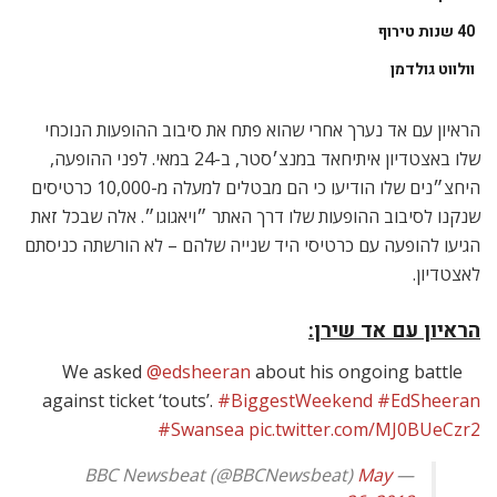
40 שנות טירוף
וולווט גולדמן
הראיון עם אד נערך אחרי שהוא פתח את סיבוב ההופעות הנוכחי
שלו באצטדיון איתיחאד במנצ׳סטר, ב-24 במאי. לפני ההופעה,
היחצ״נים שלו הודיעו כי הם מבטלים למעלה מ-10,000 כרטיסים
שנקנו לסיבוב ההופעות שלו דרך האתר ״ויאגוגו״. אלה שבכל זאת
הגיעו להופעה עם כרטיסי היד שנייה שלהם – לא הורשתה כניסתם
לאצטדיון.
הראיון עם אד שירן:
We asked
@edsheeran
about his ongoing battle
against ticket ‘touts’.
#BiggestWeekend
#EdSheeran
#Swansea
pic.twitter.com/MJ0BUeCzr2
May
— BBC Newsbeat (@BBCNewsbeat)