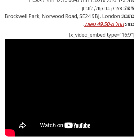
איפה:
פארק ברוקוול, לונדון.
כתובת:
Brockwell Park, Norwood Road, SE24 9BJ, London
כמה:
החל מ-49.50 פאונד
.
[x_video_embed type=”16:9″]