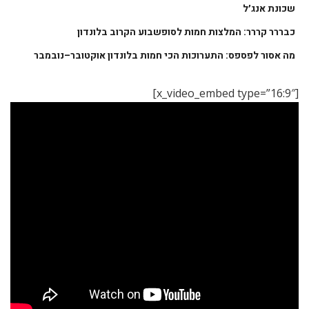
שכונת אנג׳ל
כבררר קררר: המלצות חמות לסופשבוע הקרוב בלונדון
מה אסור לפספס: התערוכות הכי חמות בלונדון אוקטובר–נובמבר
[x_video_embed type=”16:9″]