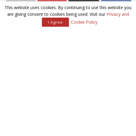
This website uses cookies. By continuing to use this website you
are giving consent to cookies being used. Visit our
Privacy and
.
Cookie Policy
I Agree
מאמרים
קשורים
הווארד, כן או לא
סאדיק אינו צדיק
הבי.בי.סי מודה: אנחנו אנטי-ישראלים
האוהדים אמרו את דברם
יין הוא אחד הדברים היפים של החיים, ואם מדברים על החיים
הטובים, יין מבעבע נמצא בראש הרשימה. חליצה חגיגית של יין
מבעבע מוסיפה נגיעה יוקרתית וקסומה לחנוכה וחגיגות השנה
האזרחית החדשה, ותהיו בטוחים שהמסיבה שלכם תתחיל בקול
תרועה חגיגי. בשנים האחרונות צריכת היין המבעבע העולמית עלתה