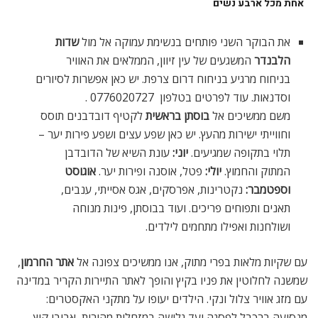
אחת מכל ארבע נשים
את הבוקר השני פותחים בנשימת עמוקה אל מול
שדות
הלבנדר
המשגעים של עין זיוון, הממלאים את האוויר
בניחוח מרגיע בניחוח דרום צרפת. יש כאן אפשרות לסיורים
וסדנאות. עוד לפרטים בטלפון 0776020727 .
משם ממשיכים אל
בוסתן בראשית
לקטיף דובדבנים תוסס
וחווייתי ישירות מהעץ. יש כאן שפע עצים ושפע פירות יער –
תלוי בתקופה שמגיעים.
יוני
:
עונת השיא של הדובדבן
המתוק והחמוץ.
יולי
:
פטל, אוסנה ופירות יער.
אוגוסט
וספטמבר
:
נקטרינות, אפרסקים, אגס אסייתי, ענבים,
תאנים ותפוחים פריכים. ועוד בבוסתן, פינות מנוחה
ושולחנות ואפילו מתחמים לילדים.
עם שקיות מלאות בפרי מתוק, אנו ממשיכים צפונה אל
אתר החרמון
,
שמשנה לחלוטין את פניו בקיץ והופך לאתר התיירות הקריר במדינה
עם מזג אוויר צלול ונקי. הילדים יעופו על מתקני האקסטרים:
מנסיעה ברכבל לפסגה ועד גלישה במזחלות מהירות, אבובי קיץ,