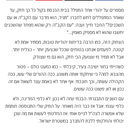
מספרים על יהודי אחד התפלל בבית הכנסת בקול כל כך חזק, עד
שאחד המתפללים לחש לחברו: “תגיד, הוא מדבר עם הקב”ה או עם
השכנים?” החבר חייך וענה: “עם הקב”ה. רק שהוא מפחד שהשכנים
יחשבו שהוא לא מספיק מאמין…”
הצחוק הזה, כמו הרבה בדיחות יהודיות טובות, מסתיר אמת לא
קטנה. לפעמים אנחנו בטוחים שככל שנצעק יותר – נצליח יותר.
אבל לא תמיד מי שצועק הכי חזק, הוא גם מי שצודק.
כשהייתי בחור ישיבה צעיר, קיבלתי – כמו כמעט כולם – פטור
מהצבא. למה? כי שיחקתי אותה משוגע. ככה ההורים שלי עשו, ככה
הקהילה עשתה, וכך חונכתי. אף אחד לא באמת עצר לשאול אם זה
נכון או לא. פשוט ככה עושים.
עם השנים התבגרתי. הבנתי שזה לא נכון. לא כלפי המדינה, ולא
כלפי עצמי. אבל אז כבר היה מאוחר. על התיק שלי התנוססה חותמת
שלא אפשרה לצה”ל לגייס אותי. אז החלטתי לעשות את מה שכן
יכולתי והחלטתי ללכת להתנדב במשטרת ישראל.