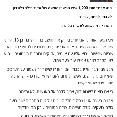
היה אדיר: מעל 1,200 איש הגיעו להופעה של אדיר מילר בלונדון
לעבוד, לחיות, לנדוד
המדריך: מה שווה לעשות בלונדון
אני מספר אותו כי אני יודע בדיוק איך חושב בחור ישיבה בן 18. הייתי
שם. אני יודע מה מפחיד אותו. אני יודע מה מספרים לו. ואני גם יודע
שביום שמישהו יבוא אליו עם איומים, אזיקים וכותרות בעיתונים – הוא
לא יתקרב לצבא אפילו עוד צעד אחד.
אבל אם ידברו אליו בכבוד, אם יראו לו שיש דרך לשמור על הערכים
שעליהם גדל, ושגם אפשר לתרום לעם ישראל בדרכו – יש הרבה
יותר סיכוי שהוא יקשיב.
כי אם רוצים לשנות דור, צריך לדבר אל האנשים, לא עליהם
.
אז מה בעצם אני מנסה לומר? הוויכוח על גיוס החרדים שוב בוער.
כולם צועקים. כולם מאיימים. כולם בטוחים שרק הם צודקים.
דווקא כאן אני נזכר בסיפור יפה מחסידות קארלין, הידועה