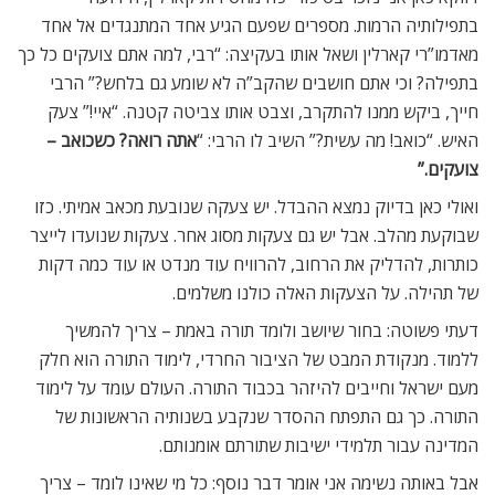
בתפילותיה הרמות. מספרים שפעם הגיע אחד המתנגדים אל אחד
מאדמו”רי קארלין ושאל אותו בעקיצה: “רבי, למה אתם צועקים כל כך
בתפילה? וכי אתם חושבים שהקב”ה לא שומע גם בלחש?” הרבי
חייך, ביקש ממנו להתקרב, וצבט אותו צביטה קטנה. “איי!” צעק
האיש. “כואב! מה עשית?” השיב לו הרבי: “
אתה רואה? כשכואב –
צועקים
.”
ואולי כאן בדיוק נמצא ההבדל. יש צעקה שנובעת מכאב אמיתי. כזו
שבוקעת מהלב. אבל יש גם צעקות מסוג אחר. צעקות שנועדו לייצר
כותרות, להדליק את הרחוב, להרוויח עוד מנדט או עוד כמה דקות
של תהילה. על הצעקות האלה כולנו משלמים.
דעתי פשוטה: בחור שיושב ולומד תורה באמת – צריך להמשיך
ללמוד. מנקודת המבט של הציבור החרדי, לימוד התורה הוא חלק
מעם ישראל וחייבים להיזהר בכבוד התורה. העולם עומד על לימוד
התורה. כך גם התפתח ההסדר שנקבע בשנותיה הראשונות של
המדינה עבור תלמידי ישיבות שתורתם אומנותם.
אבל באותה נשימה אני אומר דבר נוסף: כל מי שאינו לומד – צריך