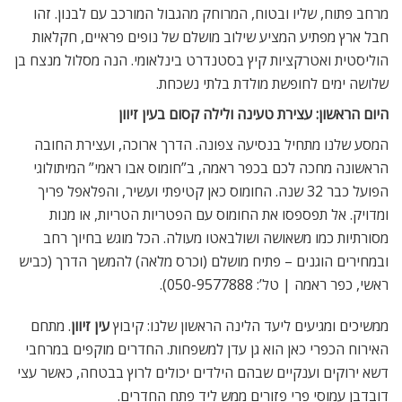
מרחב פתוח, שליו ובטוח, המרוחק מהגבול המורכב עם לבנון. זהו
חבל ארץ מפתיע המציע שילוב מושלם של נופים פראיים, חקלאות
הוליסטית ואטרקציות קיץ בסטנדרט בינלאומי. הנה מסלול מנצח בן
שלושה ימים לחופשת מולדת בלתי נשכחת.
היום הראשון: עצירת טעינה ולילה קסום בעין זיוון
המסע שלנו מתחיל בנסיעה צפונה. הדרך ארוכה, ועצירת החובה
הראשונה מחכה לכם בכפר ראמה, ב”חומוס אבו ראמי” המיתולוגי
הפועל כבר 32 שנה. החומוס כאן קטיפתי ועשיר, והפלאפל פריך
ומדויק. אל תפספסו את החומוס עם הפטריות הטריות, או מנות
מסורתיות כמו משאושה ושולבאטו מעולה. הכל מוגש בחיוך רחב
ובמחירים הוגנים – פתיח מושלם (וכרס מלאה) להמשך הדרך (כביש
ראשי, כפר ראמה | טל’: 050-9577888).
ממשיכים ומגיעים ליעד הלינה הראשון שלנו: קיבוץ
עין זיוון
. מתחם
האירוח הכפרי כאן הוא גן עדן למשפחות. החדרים מוקפים במרחבי
דשא ירוקים וענקיים שבהם הילדים יכולים לרוץ בבטחה, כאשר עצי
דובדבן עמוסי פרי פזורים ממש ליד פתח החדרים.