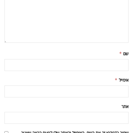
שם
*
אימייל
*
אתר
שמור בדפדפן זה את השם, האימייל והאתר שלי לפעם הבאה שאגיב.