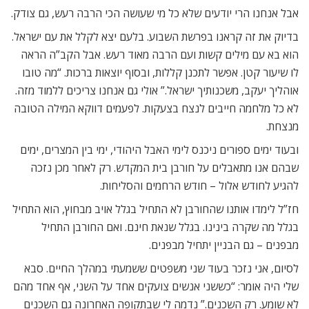
אבל אנחנו הרי יודעים שלא כל מי שעושה הכי הרבה רעש, גם צודק.
בדיוק את זה קראנו בפרשת השבוע. בלעם יצא לקלל את עם ישראל.
הוא בא עם מילים קשות ועם הרבה מאוד רעש. אבל הקב”ה הראה
לו שיעור קטן. אפשר לתכנן קללות, ובסוף יוצאות ברכות. “מה טובו
אוהליך יעקב, משכנותיך ישראל.” אולי גם אנחנו צריכים ללמוד מזה.
לא כל מלחמה חייבים לנצח בצעקות. לפעמים דווקא המילה הטובה
מנצחת.
ובעוד ימים ספורים ניכנס לימי האבל היהודי, ימי בין המצרים, ימים
שבהם אנו מתאבלים על חורבן בית המקדש. רק לאחר מכן נזכה
להגיע לחודש אלול – חודש הרחמים והסליחות.
חז”ל לימדו אותנו שהחורבן לא התחיל בגלל אויב מבחוץ, הוא התחיל
בגלל מה שקרה בינינו. בגלל שנאת חינם. ואם החורבן התחיל
מבפנים – גם הבניין יתחיל מבפנים.
לסיום, אני נזכר בעוד שני משפטים ששמעתי במהלך החיים. סבא
שלי היה אומר: “כששני אנשים צועקים אחד על השני, אף אחד מהם
לא שומע. רק השכנים.” נדמה לי שבתקופה האחרונה גם השכנים