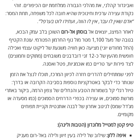
ואביגדור קהלני, את מהלכי הגבורה ממלחמת יום הכיפורים. זוהי
נקודת עצירה ערכית וחינוכית שהיא חובה לכל משפחה, תחת המסר:
“אדם שאין לו עבר, אין לו הווה, ועתידו לוט בערפל”
.
לאחר המיצג, יוצאים אל
בוסתן אל-רום
השוכן בלב עמק הבכא,
בגובה של מעל 1,100 מטר מול נוף החרמון הפנורמי. עונת הקטיף
(החל מחודש יוני) מציעה כאן חוויה משגעת של ליקוט עצמי ואכילה
חופשית מהעץ של כ-12 זני דובדבנים משובחים (מתוקים וחמוצים)
לצד פירות יער טריים כמו אוכמניות, פטל ואסנה.
לפני שמתחילים להדרים חזרה לכיוון המרכז, תוכלו לנצל את הזמן
שנותר כדי לבקר באטרקציות נוספות בסביבה הקרובה או בדרך:
טיול רגלי קל בשמורות הטבע והנחלים של צפון הרמה, ביקור באתרי
מורשת סמוכים, או עצירה בכפרי הדרוזים הסמוכים (כמו מסעדה או
מג’דל שמס) לניגוב אחרון של לבנה אותנטית וקניית תפוחים
מקומיים.
טיפ קטן למטייל מלונדון (הטבות ולינה):
איפה ללון:
שילוב של לילה בעין זיוון ולילה באל-רום מעניק