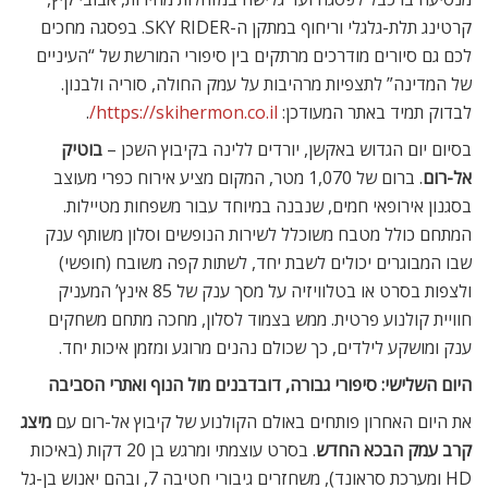
קרטינג תלת-גלגלי וריחוף במתקן ה-SKY RIDER. בפסגה מחכים
לכם גם סיורים מודרכים מרתקים בין סיפורי המורשת של “העיניים
של המדינה” לתצפיות מרהיבות על עמק החולה, סוריה ולבנון.
לבדוק תמיד באתר המעודכן:
https://skihermon.co.il/
.
בסיום יום הגדוש באקשן, יורדים ללינה בקיבוץ השכן –
בוטיק
אל-רום
. ברום של 1,070 מטר, המקום מציע אירוח כפרי מעוצב
בסגנון אירופאי חמים, שנבנה במיוחד עבור משפחות מטיילות.
המתחם כולל מטבח משוכלל לשירות הנופשים וסלון משותף ענק
שבו המבוגרים יכולים לשבת יחד, לשתות קפה משובח (חופשי)
ולצפות בסרט או בטלוויזיה על מסך ענק של 85 אינץ’ המעניק
חוויית קולנוע פרטית. ממש בצמוד לסלון, מחכה מתחם משחקים
ענק ומושקע לילדים, כך שכולם נהנים מרוגע ומזמן איכות יחד.
היום השלישי: סיפורי גבורה, דובדבנים מול הנוף ואתרי הסביבה
את היום האחרון פותחים באולם הקולנוע של קיבוץ אל-רום עם
מיצג
קרב עמק הבכא החדש
. בסרט עוצמתי ומרגש בן 20 דקות (באיכות
HD ומערכת סראונד), משחזרים גיבורי חטיבה 7, ובהם יאנוש בן-גל