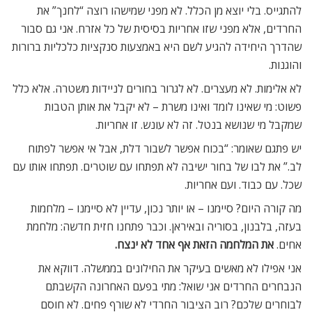
להתגייס. בלי יוצא מן הכלל. לא מפני שמישהו רוצה “לחנך” את
החרדים, אלא מפני שזו אחריות בסיסית של כל אזרח. אני גם סבור
שהדרך היחידה להגיע לשם היא באמצעות סנקציות כלכליות ברורות
והוגנות.
לא אלימות. לא מעצרים. לא לגרור בחורים לניידות משטרה. אלא כלל
פשוט: מי שאינו לומד ואינו משרת – לא יקבל את אותן הטבות
שמקבל מי שנושא בנטל. זה לא עונש. זו אחריות.
יש פתגם שאומר: “בכוח אפשר לשבור דלת, אבל אי אפשר לפתוח
לב.” את לבו של בחור ישיבה לא תפתחו עם שוטרים. תפתחו אותו עם
שכל. עם כבוד. ועם אחריות.
מה קורה היום? סיימנו – או יותר נכון, עדיין לא סיימנו – מלחמות
בעזה, בלבנון, בסוריה ובאיראן. וכבר פתחנו חזית חדשה: מלחמת
אחים.
את המלחמה הזאת אף אחד לא ינצח
.
אני אפילו לא מאשים בעיקר את החילונים בממשלה. דווקא את
הנבחרים החרדים אני שואל: מתי בפעם האחרונה הקשבתם
לבוחרים שלכם? רוב הציבור החרדי לא שורף פחים. לא חוסם