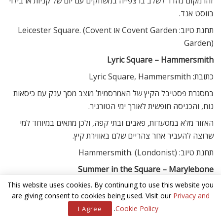
זהו מקום נהדר לשלב בו צפייה במשחקים עם יום של קניות או בילוי
בווסט אנד.
תחנת טיוב: Covent Garden או Leicester Square. (Covent
Garden)
Lyric Square – Hammersmith
כתובת: Lyric Square, Hammersmith
במסגרת פסטיבל הקיץ של האמרסמית’ מוצב מסך ענק עם כיסאות
נוח, והכניסה חופשית לאורך ימי הטורניר.
האזור מלא במסעדות, פאבים ובתי קפה, ולכן מתאים במיוחד למי
שרוצה להעביר אחר צהריים שלם באווירת קיץ.
תחנת טיוב: Hammersmith. (Londonist)
Summer in the Square – Marylebone
This website uses cookies. By continuing to use this website you
כתובת: Portman Square Garden
are giving consent to cookies being used. Visit our
Privacy and
אחד האירועים הייחודיים של הקיץ בלונדון. הגן, שבדרך כלל אינו
.
Cookie Policy
I Agree
פתוח באופן קבוע לציבור, מארח במשך מספר ימים הקרנות חינם