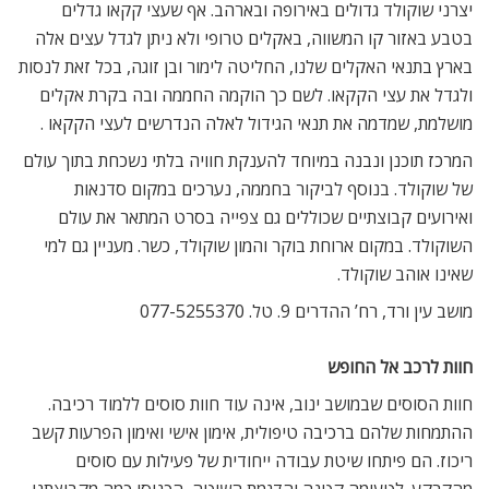
יצרני שוקולד גדולים באירופה ובארהב. אף שעצי קקאו גדלים
בטבע באזור קו המשווה, באקלים טרופי ולא ניתן לגדל עצים אלה
בארץ בתנאי האקלים שלנו, החליטה לימור ובן זוגה, בכל זאת לנסות
ולגדל את עצי הקקאו. לשם כך הוקמה החממה ובה בקרת אקלים
מושלמת, שמדמה את תנאי הגידול לאלה הנדרשים לעצי הקקאו .
המרכז תוכנן ונבנה במיוחד להענקת חוויה בלתי נשכחת בתוך עולם
של שוקולד. בנוסף לביקור בחממה, נערכים במקום סדנאות
ואירועים קבוצתיים שכוללים גם צפייה בסרט המתאר את עולם
השוקולד. במקום ארוחת בוקר והמון שוקולד, כשר. מעניין גם למי
שאינו אוהב שוקולד.
מושב עין ורד, רח’ ההדרים 9. טל. 077-5255370
חוות לרכב אל החופש
חוות הסוסים שבמושב ינוב, אינה עוד חוות סוסים ללמוד רכיבה.
ההתמחות שלהם ברכיבה טיפולית, אימון אישי ואימון הפרעות קשב
ריכוז. הם פיתחו שיטת עבודה ייחודית של פעילות עם סוסים