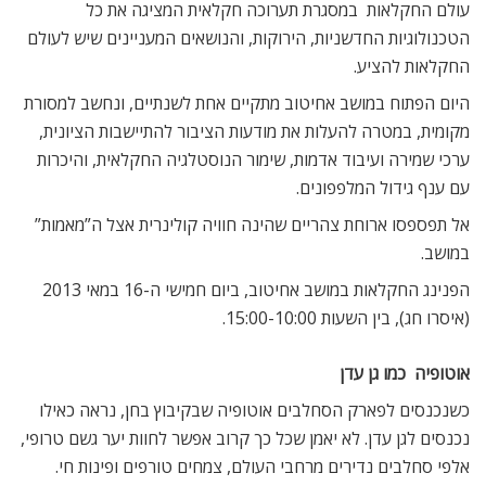
עולם החקלאות  במסגרת תערוכה חקלאית המציגה את כל
הטכנולוגיות החדשניות, הירוקות, והנושאים המעניינים שיש לעולם
החקלאות להציע.
היום הפתוח במושב אחיטוב מתקיים אחת לשנתיים, ונחשב למסורת
מקומית, במטרה להעלות את מודעות הציבור להתיישבות הציונית,
ערכי שמירה ועיבוד אדמות, שימור הנוסטלגיה החקלאית, והיכרות
עם ענף גידול המלפפונים.
אל תפספסו ארוחת צהריים שהינה חוויה קולינרית אצל ה”מאמות”
במושב.
הפנינג החקלאות במושב אחיטוב, ביום חמישי ה-16 במאי 2013
(איסרו חג), בין השעות 15:00-10:00.
אוטופיה  כמו גן עדן
כשנכנסים לפארק הסחלבים אוטופיה שבקיבוץ בחן, נראה כאילו
נכנסים לגן עדן. לא יאמן שכל כך קרוב אפשר לחוות יער גשם טרופי,
אלפי סחלבים נדירים מרחבי העולם, צמחים טורפים ופינות חי.