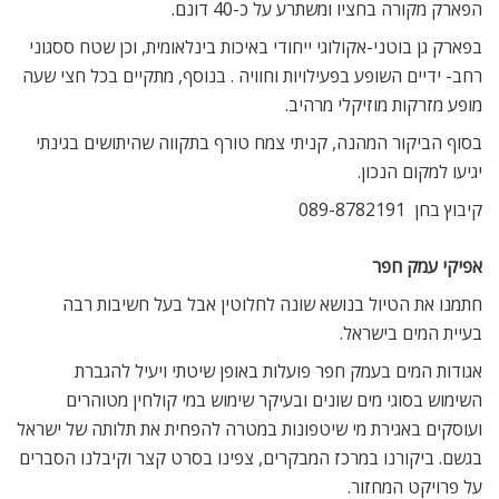
הפארק מקורה בחציו ומשתרע על כ-40 דונם.
בפארק גן בוטני-אקולוגי ייחודי באיכות בינלאומית, וכן שטח ססגוני
רחב- ידיים השופע בפעילויות וחוויה . בנוסף, מתקיים בכל חצי שעה
מופע מזרקות מוזיקלי מרהיב.
בסוף הביקור המהנה, קניתי צמח טורף בתקווה שהיתושים בגינתי
יגיעו למקום הנכון.
קיבוץ בחן  089-8782191
אפיקי עמק חפר
חתמנו את הטיול בנושא שונה לחלוטין אבל בעל חשיבות רבה 
בעיית המים בישראל.
אגודות המים בעמק חפר פועלות באופן שיטתי ויעיל להגברת
השימוש בסוגי מים שונים ובעיקר שימוש במי קולחין מטוהרים
ועוסקים באגירת מי שיטפונות במטרה להפחית את תלותה של ישראל
בגשם. ביקורנו במרכז המבקרים, צפינו בסרט קצר וקיבלנו הסברים
על פרויקט המחזור.