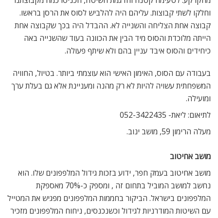
מהקרקע. לטעימה קטנה והדגמת השיטה, הכניסו כמה מקבוצתנו
וחלקו לשתי קבוצות. עליהם היה להלביש לסוס את הרסן בראשו.
קבוצה אחת הצליחה והשנייה לא. ההבדל היה בכך שקבוצה אחת
הייתה מלוכדת והסוס מיד הבין את הכוונה בעוד שהשנייה באה
כיחידים והסוס איבד עניין בהם ולא שיתף פעולה.
בעבודה עם הסוס, האימון האישי הוא עוצמתי ביותר. בטיול, החוויה
המשפחתית עשויה להיות לא רק מהנה ומעניינת אלא גם בעלת ערך
ומועילה.
לתיאום: ליאת- 052-3422435
מעלה הרימון 59, מושב ינוב.
מושב אחיטוב
מושב אחיטוב בעמק חפר, ידוע בזכות גידול המלפפונים שלו. הוא
נחשב למושב המוביל בתחום זה , ומספק כ-70% מאספקת
המלפפונים בישראל. הביקור בחממות המלפפונים מפגיש את המטייל
עם השיטות המודרניות לגידול וכשנכנסים, ניחוח המלפפונים מזכיר