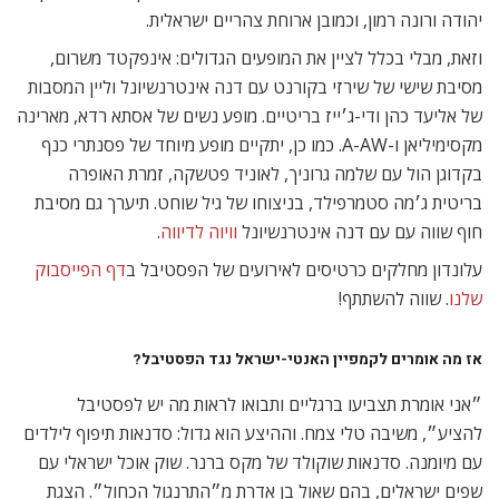
יהודה ורונה רמון, וכמובן ארוחת צהריים ישראלית.
וזאת, מבלי בכלל לציין את המופעים הגדולים: אינפקטד משרום,
מסיבת שישי של שירזי בקורנט עם דנה אינטרנשיונל וליין המסבות
של אליעד כהן ודי-ג׳ייז בריטיים. מופע נשים של אסתא רדא, מארינה
מקסימיליאן ו-A-AW. כמו כן, יתקיים מופע מיוחד של פסנתרי כנף
בקדוגן הול עם שלמה גרוניך, לאוניד פטשקה, זמרת האופרה
בריטית ג׳מה סטמרפילד, בניצוחו של גיל שוחט. תיערך גם מסיבת
חוף שווה עם עם דנה אינטרנשיונל
וויוה לדיווה
.
עלונדון מחלקים כרטיסים לאירועים של הפסטיבל ב
דף הפייסבוק
שלנו
. שווה להשתתף!
אז מה אומרים לקמפיין האנטי-ישראל נגד הפסטיבל?
״אני אומרת תצביעו ברגליים ותבואו לראות מה יש לפסטיבל
להציע״, משיבה טלי צמח. וההיצע הוא גדול: סדנאות תיפוף לילדים
עם מיומנה. סדנאות שוקולד של מקס ברנר. שוק אוכל ישראלי עם
שפים ישראלים, בהם שאול בן אדרת מ״התרנגול הכחול״. הצגת