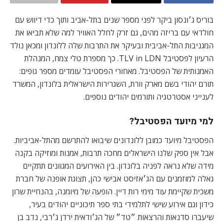
בוריס ג׳ונסון ביקר לפני מספר שנים בתל-אביב ותוך כדי דיווש עם
חולדאי עם בריזה מהים, גם זרק לחלל האוויר למה שלא תביאו את
המגניבות התל-אביבית ובעיקר את התרבות שלה ללונדון ומכאן נולד
הרעיון לפסטיבל TLV in LDN. כך מספרת טלי צמח, המנהלת
האמנותית של הפסטיבל. מאחורי הפסטיבל עומדים מספר גופים:
תורם יהודי בשם מארק וורת, השגרירות הישראלית בלונדון, המשרד
לענייני אסטרטגיה ותורמים יהודים נוספים.
למי מיועד הפסטיבל?
הפסטיבל מיועד כמובן ללונדונים שיבואו להתרשם מהתל-אביביות.
אבל אין ספק שלנו הישראלים מחכה תרבות, אמנות ומוזיקה בקנה
מידה שלא נראה לפניה בלונדון. בין האירועים המגוונים תתקיים
גאלה למוזמנים עם הג׳אזיסט אבישי כהן, תצוגת אופנה של חברת
משכית שקיימת עוד מימי רות דיין. הופעה של מיומנה, בהנחיית שרון
כידון וגם אירוע שישי לתלמידי בתי ספר תיכוניים יהודים בעיר,
שיעברו סדנאות והרצאות ״טד״ של הג׳ודאית ירדן ג׳רבי, נדב בן