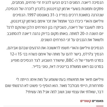
הנסיכה דיאנה. המונים רבים הגיעו להניח זרי פרחים, מכתבים,
פתקים ותמונות בשערי ארמון קנזינגטון בלונדון לזכרה של הנסיכה,
שנהרגה בתאונת דרכים בפריז ב-31 באוגוסט 1997. הנסיכים
וויליאם והארי כיבדו כבר אתמול את זכר אימם בארמון קנזינגטון,
ביתה לשעבר של דיאנה, כשביקרו בגן הפרחים הלבן שהוקם לרגל
יום השנה ה-20 למותה. באותו מקום בדיוק נהגה דיאנה להסתובב
ולשאול את הגננים על זני הפרחים השונים.
הנסיכים וויליאם והארי חשפו לראשונה את הרגעים שבהם אביהם,
הנסיך צ?רלס, בישר להם על מותה של אימם כשהיו בני 15 ו-12
בסרט תיעודי של ה-BBC, שישודר השבוע. לצד הנסיכים מופיע
בסרט גם ראש ממשלת בריטניה דאז, טוני בלייר.
וויליאם תיאר את תחושתיו בעת ששמע על מות אימו: הייתה לי
סחרחורת, הייתי מבולבל מאוד. הוא הוסיף כי פשוט לא הרגשתי שום
דבר, שאלתי את עצמי שוב ושוב למה אני? מה עשיתי?
מאמרים
קשורים