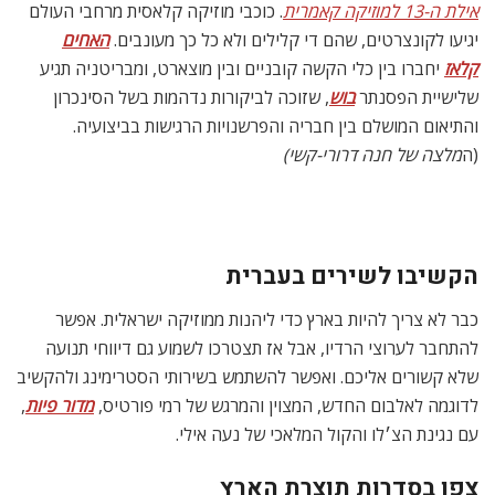
אילת ה-13 למוזיקה קאמרית
. כוכבי מוזיקה קלאסית מרחבי העולם
יגיעו לקונצרטים, שהם די קלילים ולא כל כך מעונבים.
האחים
קלאז
יחברו בין כלי הקשה קובניים ובין מוצארט, ומבריטניה תגיע
שלישיית הפסנתר
בוש
, שזוכה לביקורות נדהמות בשל הסינכרון
והתיאום המושלם בין חבריה והפרשנויות הרגישות בביצועיה.
(ה
מלצה של חנה דרורי-קשי)
הקשיבו לשירים בעברית
כבר לא צריך להיות בארץ כדי ליהנות ממוזיקה ישראלית. אפשר
להתחבר לערוצי הרדיו, אבל אז תצטרכו לשמוע גם דיווחי תנועה
שלא קשורים אליכם. ואפשר להשתמש בשירותי הסטרימינג ולהקשיב
לדוגמה לאלבום החדש, המצוין והמרגש של רמי פורטיס,
מדור פיות
,
עם נגינת הצ׳לו והקול המלאכי של נעה אילי.
צפו בסדרות תוצרת הארץ