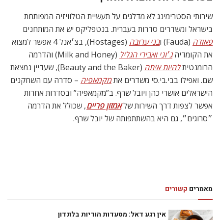
שירותי הסטרימינג לא מדלגים על תעשיית הטלוויזיה המפותחת
בישראל ומשדרים סדרות בעברית. בנטפליקס יש את המותחנים
פאודה
(Fauda) ו
בני ערובה
(Hostages), בצ׳אנל 4 אפשר למצוא
את הקומדיה
ג׳וני ואבירי הגליל
(Milk and Honey) והדרמה
הרומנטית
להיות איתה
(Beauty and the Baker), שעדיין נמצאת
שם. ואפילו בבי.בי.סי משדרים את
מקמאפיה
– סדרה עם השחקנים
הישראלים אושרי כהן ויובל שרף. ב”מקמאפיה” ובסדרות אחרות
אפשר לצפות דרך השירות של
אמזון פריים
, שכולל את הדרמה
״סרוגים״, גם היא בהשתתפותה של יובל שרף.
מאמרים
קשורים
אין רגע דאל: מסעדות הודיות בלונדון