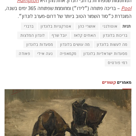
המחוממות שמפוזרות ברחבי לונדון. אחת מהן היא
Hampton
Pool
– בריכה פתוחה (״לידו״) ומחוממת שפתוחה 365 ימים בשנה,
המוגדרת כ״סוד השמור הטוב ביותר של דרום-מערב לונדון״.
תגיות
אוטולנגי
אושרי כהן
אטרקציות בלונדון
ברברי
בריכות בלונדון
האחים קלאז
יובל שרף
לונדון המלצות
מה לעשות בלונדון
מה עושים בלונדון
מסעדות בלונדון
מסעדות ישראליות בלונדון
מקמאפיה
נעה אילי
פאודה
רמי פורטיס
מאמרים
קשורים