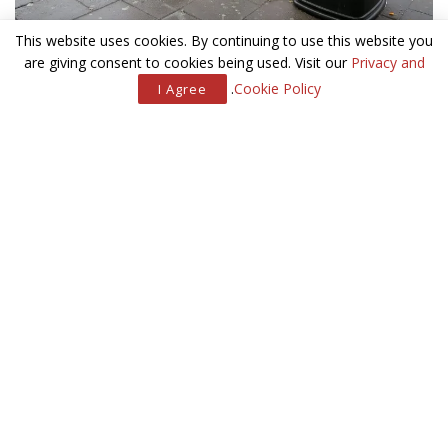
This website uses cookies. By continuing to use this website you
are giving consent to cookies being used. Visit our
Privacy and
.
Cookie Policy
I Agree
אין פחים בלונדון
אתם מנסים להיות אזרחים טובים ולא לטנף את הסביבה. אז אתם
מגלגלים בין האצבעות מסטיק ישן, מחזיקים עיתון משומש, או
מקפיצים בקבוק שתייה ריק עד שתגיעו אל הפח הקרוב. אבל אתם
רוצים כבר להיפטר מהזבל שיש לכם ביד ואין אף פח בסביבה. למה
בדיוק כשצריך אותם – הם לא שם? ואם כבר מצאתם כמה, הם בדרך
כלל כבר מפוצצים.
כל הזרנוק בתדלוק
כבר מתרגלים שאין כאן דבר כזה שנקרא מתדלק ולפעמים בתחנות
יש אפילו כפפות חד-פעמיות כדי לא להתלכלך. אבל מישהו החליט
שבבריטניה זה מסוכן מדי שיהיה את הצ׳ופצ׳יק הזה שמשחרר