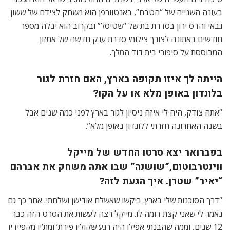
בעונה השנייה של “הטבח”, באנטוורפן הוא משחק לצידם של ששון
גבאי והדס ירון בסדרת בת של “שטיסל” ובקרוב הוא יבלה מספר
חודשים באתונה לצורך צילומי סדרת ענק חדשה של אמזון
המבוססת על סיפורי בית דוד המלך.
הייתה לך איזו תקופה בארץ, האם חזרת לגור
בלונדון באופן מלא או על הקו?
“אתה צודק, היה לי איזה ניסיון לגור בארץ לפני כמה שנים אבל
בשנה האחרונה חזרתי ללונדון באופן מלא”.
בפברואר יצא סרטו החדש של מייקל
ווינטרבוטום,”שושנה” שבו אתה משחק את אברהם
“יאיר” שטרן. איך הגעת לזה?
“דרך הסוכנות שלי בארץ. ביקשו שאשלח אודישן ושלחתי. אחר כך גם
נאמר לי שאני קצת דומה לו. מייקל רצה לעשות את הסרט הזה כבר
12 שנים, וממה שהבנתי אפילו היה רגע שקולין פירת’ ומת’יו מקפיידין