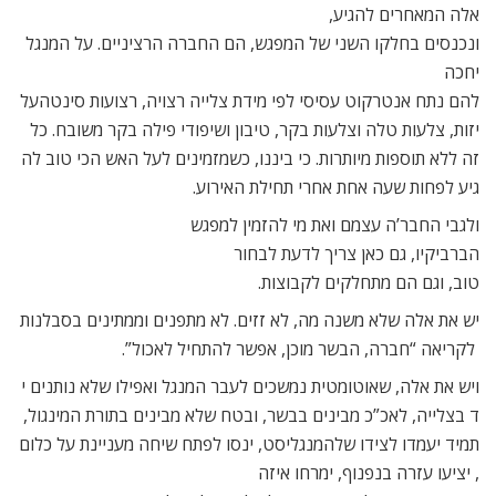
אלה המאחרים להגיע,
ונכנסים בחלקו השני של המפגש, הם החברה הרציניים. על המנגל
יחכה
להם נתח אנטרקוט עסיסי לפי מידת צלייה רצויה, רצועות סינטהעל
יזות, צלעות טלה וצלעות בקר, טיבון ושיפודי פילה בקר משובח. כל
זה ללא תוספות מיותרות. כי ביננו, כשמזמינים לעל האש הכי טוב לה
גיע לפחות שעה אחת אחרי תחילת האירוע.
ולגבי החבר’ה עצמם ואת מי להזמין למפגש
הברביקיו, גם כאן צריך לדעת לבחור
טוב, וגם הם מתחלקים לקבוצות.
יש את אלה שלא משנה מה, לא זזים. לא מתפנים וממתינים בסבלנות
לקריאה “חברה, הבשר מוכן, אפשר להתחיל לאכול”.
ויש את אלה, שאוטומטית נמשכים לעבר המנגל ואפילו שלא נותנים י
ד בצלייה, לאכ”כ מבינים בבשר, ובטח שלא מבינים בתורת המינגול,
תמיד יעמדו לצידו שלהמנגליסט, ינסו לפתח שיחה מעניינת על כלום
, יציעו עזרה בנפנוף, ימרחו איזה