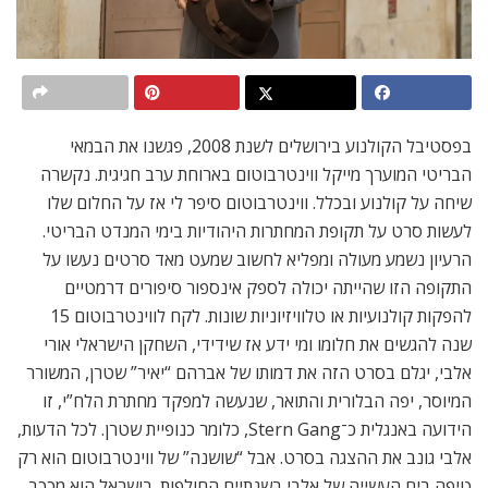
בפסטיבל הקולנוע בירושלים לשנת 2008, פגשנו את הבמאי
הבריטי המוערך מייקל ווינטרבוטום בארוחת ערב חגיגית. נקשרה
שיחה על קולנוע ובכלל. ווינטרבוטום סיפר לי אז על החלום שלו
לעשות סרט על תקופת המחתרות היהודיות בימי המנדט הבריטי.
הרעיון נשמע מעולה ומפליא לחשוב שמעט מאד סרטים נעשו על
התקופה הזו שהייתה יכולה לספק אינספור סיפורים דרמטיים
להפקות קולנועיות או טלוויזיוניות שונות. לקח לווינטרבוטום 15
שנה להגשים את חלומו ומי ידע אז שידידי, השחקן הישראלי אורי
אלבי, יגלם בסרט הזה את דמותו של אברהם “יאיר” שטרן, המשורר
המיוסר, יפה הבלורית והתואר, שנעשה למפקד מחתרת הלח”י, זו
הידועה באנגלית כ־Stern Gang, כלומר כנופיית שטרן. לכל הדעות,
אלבי גונב את ההצגה בסרט. אבל “שושנה” של ווינטרבוטום הוא רק
טיפה בים העשייה של אלבי בשנתיים החולפות. בישראל הוא מככב