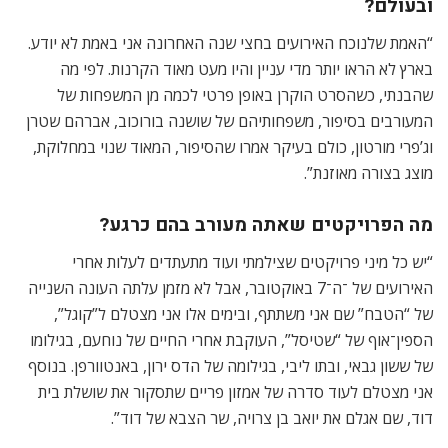
ובעולם?
“האמת שלנוכח האירועים בחצי שנה האחרונה אני באמת לא יודע.
בארץ לא הראו יותר מדי עניין והיו מעט מאוד הקרנות. לפי מה
שהבנתי, כשהסרט הוקרן באופן פרטי לכמה מן המשפחות של
המעורבים בסיפור, משפחותיהם של שושנה בורוכוב, אברהם שטרן
וג’פרי מורטון, כולם בעיקר אמרו שהסיפור, המאוד שנוי במחלוקת,
מוצג בצורה מאוזנת”.
מה הפרויקטים שאתה מעורב בהם כרגע?
“יש כל מיני פרויקטים שצילמתי ועוד מתעתדים לעלות אחרי
האירועים של ־ה־7 באוקטובר, אבל לא מזמן עלתה העונה השנייה
של “הטבח” שם אני משתתף, ובימים אלו אני מצטלם ל”קוגל”,
הספין־אוף של “שטיסל”, העוקבת אחרי החיים של נוחעם, בגילומו
של ששון גבאי, ובתו ליבי, בגילומה של הדס ירון, באנטוורפן. בנוסף
אני מצטלם לעוד סדרה של אמזון פריים שתסקור את שושלת בית
דוד, שם אגלם את יואב בן צרויה, שר הצבא של דוד”.