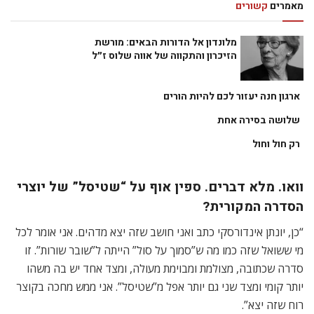
מאמרים
קשורים
מלונדון אל הדורות הבאים: מורשת
הזיכרון והתקווה של אווה שלוס ז״ל
ארגון חנה יעזור לכם להיות הורים
שלושה בסירה אחת
רק חול וחול
וואו. מלא דברים. ספין אוף על “שטיסל” של יוצרי
הסדרה המקורית?
“כן, יונתן אינדורסקי כתב ואני חושב שזה יצא מדהים. אני אומר לכל
מי ששואל שזה כמו מה ש”סמוך על סול” הייתה ל”שובר שורות”. זו
סדרה שכתובה, מצולמת ומבוימת מעולה, ומצד אחד יש בה משהו
יותר קומי ומצד שני גם יותר אפל מ”שטיסל”. אני ממש מחכה בקוצר
רוח שזה יצא”.