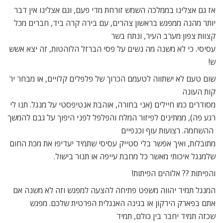
אז גם אצלינו בממלכה השמש זורחת מדי פעם, וגם אצלינו אין דבר
יותר מהנה ממפגש בראשון צהרים, עם בירה קרה ביד, חברים מכל
קצוות צפון מערב העיר, ונתח בשר
עסיסי. כי לא משנה מה נשים על פסי הברזל הלוהטות, זה יצא אשש
ש!
שום טעם לא ישתווה לטעמם הכרוך של פלפלים קלויים, או מבחר יר
קות העונה
מסודרים כמו חיילים (אני בחורה, אוהבת אנטיפסטי על מנגל. תנו לי
רגע פה), ממתינים לפיזור המלח והפלפל לפני היפוך על גבם להמשך
ההשחמה. רצועות עוף וכנפיים
מתובלות, ואיך אפשר בלי סטייק עסיסי שתמיד יעדיפו את מכת החום
שלמנגל איכותי מאשר כל מחבת עייפה או תנור בישול.
והפיתות ?? אלוהים הפיתות!
המנגל תמיד יהווה משפט פתיחה להצעה למפגש וזה לא משנה אם
אתם בפארק הירקון או בגינה האנגלית הפרטית שלכם. מפגש
שכזה תמיד יחבר בין כולם, תמיד