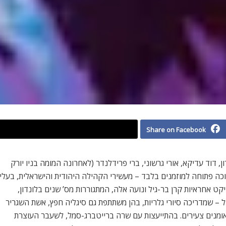
Share on Facebook
ון, דוד עדיקא, אורי גרשוני, ברי פרידלנדר (לאחרונה המומה בניו יורק
וכה פתוחה למוזמנים בלבד – מעשירי הקהילה היהודית והישראלית, בעלי
קט אחראיות קרן בר-גיל ונועה אלה, המתגוררות מס’ שנים בלונדון,
יל – שמדריכה סיורי גלריות, בהן משתתפת גם סיגליה חפץ, אשת השגריר
אומנים צעירים. בהתייעצות עם שרה ברייטברג-סמל, לשעבר העוצרת