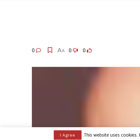
0
A
0
0
A
.
This website uses cookies. 
I Agree