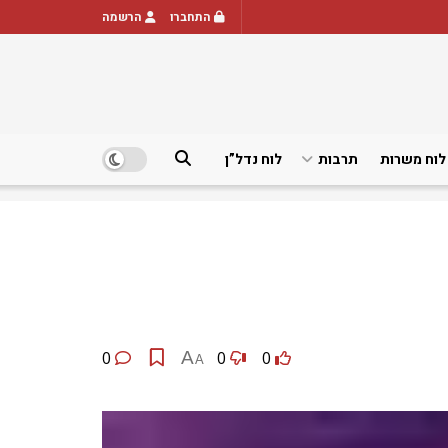
התחברו
הרשמה
לוח משרות
תרבות
לוח נדל”ן
0
A
0
0
A