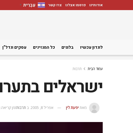
עִבְרִית
אודותינו
פרסמו אצלנו
צרו קשר
▼
לונדון עכשיו
בלוגים
כל המגזינים
עסקים ונדל”ן
עמוד הבית
תרבות
ישראלים בתערו
מאת
יפעת לין
אפריל 8, 2005
ב
תרבות
זמן קריאה: 1 דקת קריאה