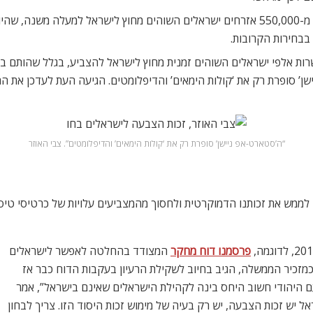
בבחירות הקרובות.
שרות אלפי ישראלים השוהים זמנית מחוץ לישראל להצביע, בגלל שהותם בח
ן’ סופרת רק את ‘קולות הימאים’ והדיפלומטים. הגיעה העת לעדכן את ה
“ה’סטארט-אפ ניישן’ סופרת רק את ‘קולות הימאים’ והדיפלומטים”. צבי האוזר
לממש את זכותנו הדמוקרטית ולחסוך מהמצביעים עלויות של כרטיסי טיס
פרסמנו דוח מחקר
המצודד בהחלטה לאפשר לישראלים
 כמזכיר הממשלה, הגיב בחיוב לשקילת הרעיון בעקבות הדוח כבר אז
ם היהודי חשוב היחס בינה לקהילת הישראלים שאינם בישראל”, אמר
ל יש זכות הצבעה, יש רק בעיה של מימוש זכות היסוד הזו. צריך לבחון