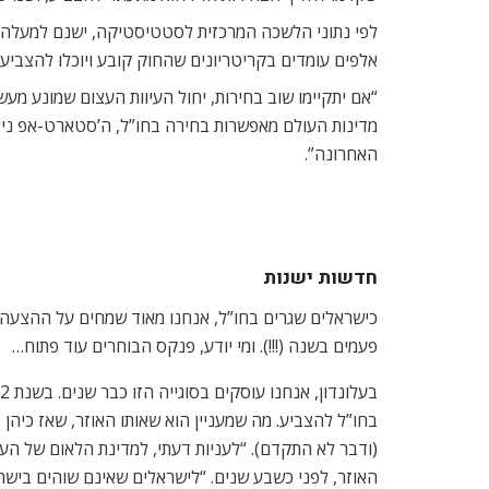
אלפים עומדים בקריטריונים שהחוק קובע ויוכלו להצביע 
“אם יתקיימו שוב בחירות, יחול העיוות העצום שמונע מע
מדינות העולם מאפשרות בחירה בחו”ל, ה’סטארט-אפ נייש
האחרונה”.
חדשות ישנות
כישראלים שגרים בחו”ל, אנחנו מאוד שמחים על ההצעה 
פעמים בשנה (!!!). ומי יודע, פנקס הבוחרים עוד פתוח…
בעלונדון, אנחנו עוסקים בסוגייה הזו כבר שנים. בשנת 2012, לדוגמה,
בחו”ל להצביע. מה שמעניין הוא שאותו האוזר, שאז כיהן
(ודבר לא התקדם). “לעניות דעתי, למדינת הלאום של הע
האוזר, לפני כשבע שנים. “לישראלים שאינם שוהים בישרא