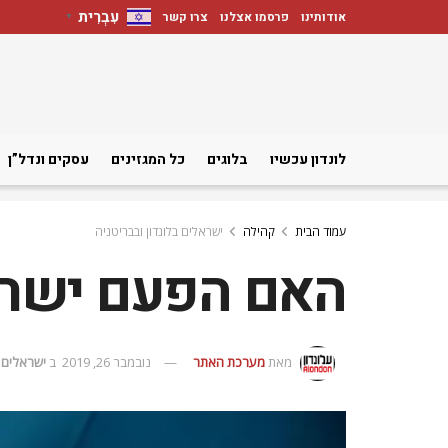
עִבְרִית
אודותינו
פרסמו אצלנו
צרו קשר
▼
לונדון עכשיו
בלוגים
כל המגזינים
עסקים ונדל”ן
עמוד הבית
קהילה
ישראלים בלונדון ובבריטניה
האם הפעם ישראל
מאת
מערכת האתר
נובמבר 26, 2019
ב
ישראלים ב