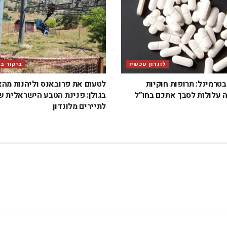
לונדון עכשיו
ביקור ב
טרמינל: תרופות חוקיות
לטעום את פרובאנס וליהנות מה
 עלולות לסבך אתכם בחו”ל
בגולן: פנינת הטבע הישראלית 
לתיירים מלונדון