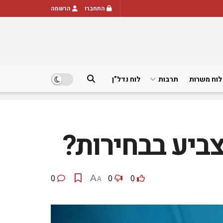
התחברו
הרשמה
לוח משרות
תרבות
לוח נדל”ן
ביע בבחירות?
0
A
0
0
A