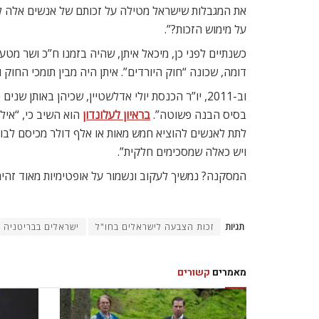
את המגבלות שישראל מטילה על זכותם של אנשים אלה לה
על מימוש הזכות?”.
כשנתיים לפני כן, מיכאל איתן, שהיה בזמנו ח”כ ושר מטע
דומה, שכונה “חוק היורדים”. איתן היה מבין תומכי החוק ו
וב-2011, יו”ר הכנסת יולי אדלשטיין, שכיהן באות
בסיס הבנה פשוטה”.
בראיון לעלונדון
הוא השיב כי, “איל
לתת לאנשים להוציא חמש מאות או אלף דולר מכיסם לבוא 
ויש כאלה שמסכימים חלקית”.
המסקנה? נמשיך לעקוב ונשמור על אופטימיות מאוד זהיר
תגיות
זכות הצבעה לישראלים בחו"ל
ישראלים בבריטניה
מאמרים
קשורים