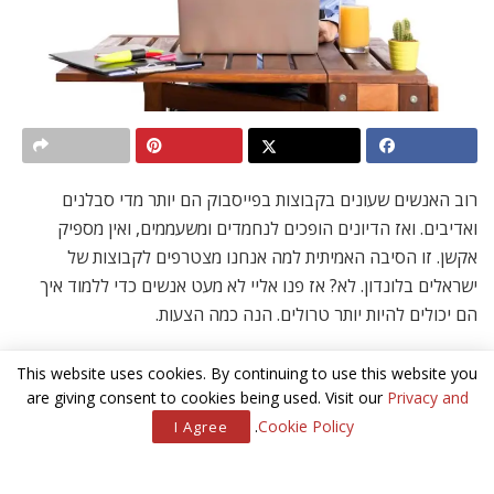
רוב האנשים שעונים בקבוצות בפייסבוק הם יותר מדי סבלנים
ואדיבים. ואז הדיונים הופכים לנחמדים ומשעממים, ואין מספיק
אקשן. זו הסיבה האמיתית למה אנחנו מצטרפים לקבוצות של
ישראלים בלונדון. לא? אז פנו אליי לא מעט אנשים כדי ללמוד איך
הם יכולים להיות יותר טרולים. הנה כמה הצעות.
אני אמורה להגיע ללונדון בעוד כשבועיים וחצי. עד
This website uses cookies. By continuing to use this website you
are giving consent to cookies being used. Visit our
Privacy and
כמה קר שם כרגע להסתובב בחוץ? 🙂
.
Cookie Policy
I Agree
התשובה הנחמדה:
לונדון קרה מאוד בפברואר, אבל אם תתלבשי
טוב לא צריכה להיות לך בעיה. ותמיד אפשר להיכנס מדי פעם