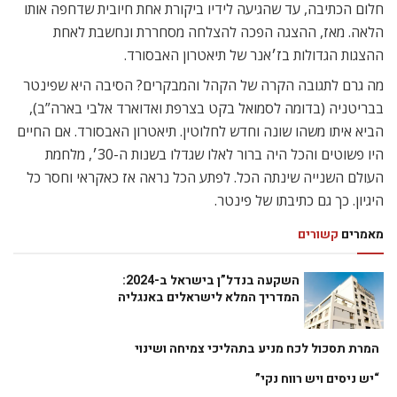
חלום הכתיבה, עד שהגיעה לידיו ביקורת אחת חיובית שדחפה אותו
הלאה. מאז, ההצגה הפכה להצלחה מסחררת ונחשבת לאחת
ההצגות הגדולות בז׳אנר של תיאטרון האבסורד.
מה גרם לתגובה הקרה של הקהל והמבקרים? הסיבה היא שפינטר
בבריטניה (בדומה לסמואל בקט בצרפת ואדוארד אלבי בארה”ב),
הביא איתו משהו שונה וחדש לחלוטין. תיאטרון האבסורד. אם החיים
היו פשוטים והכל היה ברור לאלו שגדלו בשנות ה-30׳, מלחמת
העולם השנייה שינתה הכל. לפתע הכל נראה אז כאקראי וחסר כל
היגיון. כך גם כתיבתו של פינטר.
מאמרים
קשורים
השקעה בנדל”ן בישראל ב-2024:
המדריך המלא לישראלים באנגליה
המרת תסכול לכח מניע בתהליכי צמיחה ושינוי
“יש ניסים ויש רווח נקי”