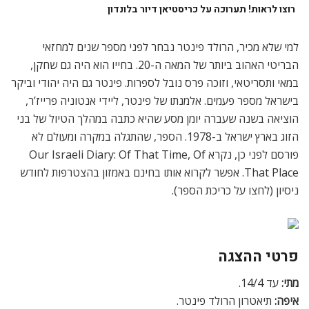
רוצו לראות! תערוכה על כריסטיאן דיור בלונדון
למי שלא מכיר, הרולד פינטר נבחר לפני מספר שנים למחזאי
הבריטי האהוב ביותר של המאה ה-20. בחייו הוא היה גם שחקן,
במאי ותסריטאי, וזוכה פרס נובל לספרות. פינטר גם היה יהודי וביקר
בישראל מספר פעמים. אלמנתו של פינטר, ליידי אנטוניה פרייז’ר,
הוציאה בשנה שעברה יומן מסע שהיא כתבה במהלך הטיול של בני
הזוג בארץ ישראל ב-1978. הספר, שהתגלה במקרה ומעולם לא
פורסם לפני כן, נקרא
Our Israeli Diary: Of That Time, Of
That Place. אפשר לקרוא אותו בחינם באמזון בהצטרפות לחודש
ניסיון (לחצו על כריכת הספר).
פרטי ההצגה
מתי:
עד 14/4.
איפה:
תיאטרון הרולד פינטר.