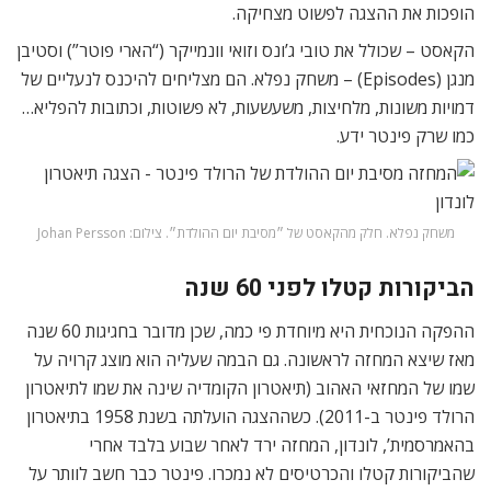
הופכות את ההצגה לפשוט מצחיקה.
הקאסט – שכולל את טובי ג’ונס וזואי וונמייקר (“הארי פוטר”) וסטיבן
מנגן (Episodes) – משחק נפלא. הם מצליחים להיכנס לנעליים של
דמויות משונות, מלחיצות, משעשעות, לא פשוטות, וכתובות להפליא…
כמו שרק פינטר ידע.
משחק נפלא. חלק מהקאסט של ״מסיבת יום ההולדת״. צילום: Johan Persson
הביקורות קטלו לפני 60 שנה
ההפקה הנוכחית היא מיוחדת פי כמה, שכן מדובר בחגיגות 60 שנה
מאז שיצא המחזה לראשונה. גם הבמה שעליה הוא מוצג קרויה על
שמו של המחזאי האהוב (תיאטרון הקומדיה שינה את שמו לתיאטרון
הרולד פינטר ב-2011). כשההצגה הועלתה בשנת 1958 בתיאטרון
בהאמרסמית’, לונדון, המחזה ירד לאחר שבוע בלבד אחרי
שהביקורות קטלו והכרטיסים לא נמכרו. פינטר כבר חשב לוותר על