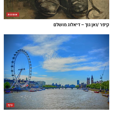
אומנות
קיפר /ואן גוך – דיאלוג מושלם
כיף