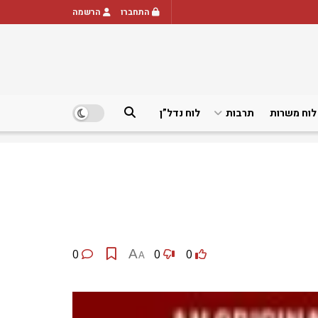
התחברו
הרשמה
לוח משרות
תרבות
לוח נדל”ן
0
A
0
0
A