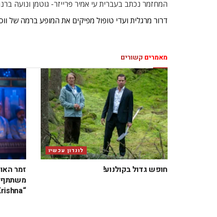
המחזמר נכתב בעברית עי אמיר פרייזר- גוטמן ונועה ברנר
דרור מרגלית ועדי טופול מפיקים את המופע ברמה של וו
מאמרים
קשורים
לונדון עכשיו
חופש גדול בקולנוע!
זמר האו
משתתף ב
“Krishna” בבריטניה