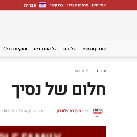
עִבְרִית
אודותינו
פרסמו אצלנו
צרו קשר
▼
לונדון עכשיו
בלוגים
כל המגזינים
עסקים ונדל”ן
עמוד הבית
תרבות
חלום של נסיך
מאת
מערכת עלונדון
פברואר 8, 2014
ב
תרבות
זמן ק