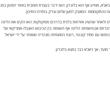
ג’אג’א, מופיע אף הוא בלונדון. הוא ידבר בעצרת פומבית באזור יוסטון ב
 ההתקוממות  המאבק למען שלום וצדק במזרח-התיכון.
ט ולאחר שהשיג אזרחות בלגית בדרכים מפוקפקות. הוא הקים את הליגה
ית ובעבר הצדיק את טבח 9.11 והשמיע הכרזות אנטישמיות. הליגה אף השוותה בין הכיבוש האנגלו-אמריקאי של
נפגשו עם סמיר קונטר, רוצח המשפחה מנהריה ששוחר על ידי ישראל
מועד, אך ג’אג’א כבר נמצא בלונדון.