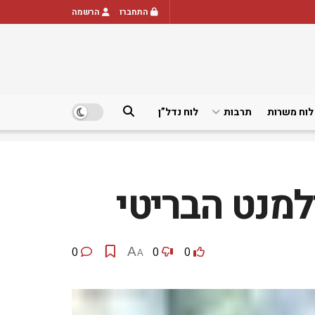
התחברו
הרשמה
לוח משרות
תרבות
לוח נדל”ן
מנט הבריטי
0
A
0
0
A