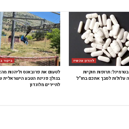
לונדון עכשיו
ביקור ב
טרמינל: תרופות חוקיות
לטעום את פרובאנס וליהנות מה
 עלולות לסבך אתכם בחו”ל
בגולן: פנינת הטבע הישראלית 
לתיירים מלונדון