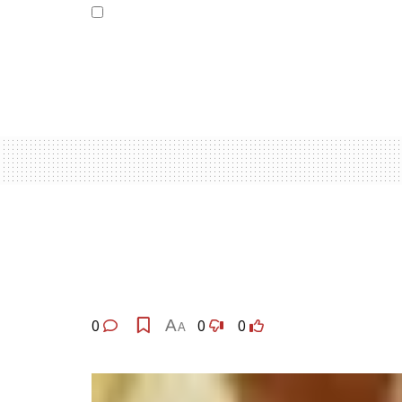
0
A
0
0
A