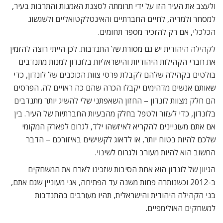
ולעצב את העיר הזו על ידי תרומתה לסצנת האמנות והתרבות בעיר,
למסחר ולמדיה, לחיים החברתיים והאינטלקטואליים ולשגשוג
הכלכלי, אם רק להזכיר מספר תחומים.
לקהילה היהודית יש גם מסורת של התנדבות. לכן הייתי רוצה להזמין
את חברי הקהילות היהודיות והישראליות בלונדון למנות מתנדבים
בולטים בקהילה שלהם לקבלת פרסי צוות הכוכבים של לונדון, כדי
שאותם אנשים מדהימים יקבלו הכרה שהם כה ראויים לה. הפרסים
הם חלק מצוות לונדון – החזון השאפתני שלי להשיג יותר מתנדבים
בלונדון, כדי לעזור ולטפל בחלק מהבעיות החברתיות של העיר. בין
אם אתם מעוניינים להקריא לאיזשהו ילד, לגרום לפארק המקומי
שלכם להיות בטוח יותר, או לדאוג לקשישים באיזורכם – הדבר
החשוב הוא להיות מעורב ולגרום לשינוי.
הגיוון של לונדון הוא אחת הסיבות שזכינו לארח את המשחקים
ב-2012 וכשנותרה פחות משנה עד הפתיחה, אני מעוניין שגם אתם,
בני הקהילה היהודית והישראלית, תהיו מעורבים בהתנדבות
למשחקים האולימפיים.