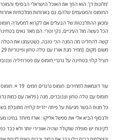
‘מלונות דן’. הוא הפך את האוכל הישראלי הבסיסי והמוכ
החומוס והמטעמים שלהם. גם בארוחות ממלכתיות אחרות
ומכאן ההתלבטות של הבעלים אם לקרוא למסעדה חומוסייה.
הכל נעשה מול העיניים, נקי וטרי. הם מאד גאים בטחינה שהיא 98% שומשום אורגני. ובאמת הטעם הקטיפתי של החומוס והטחינה, הוא 
קשה להחליט מה המנה הכי טובה. כשטעמנו את הטלה הטח
משום מקום. (מחיר מנת אורז עם טלה טחון ופיטריות 29 ¤)
חציל קלוי בטחינה על גרגרי חומוס עם פטרוזיליה וצנו
עוד דוגמאות למחירים: חומוס גרגרים חמים  19 ¤. חומוס עם פטריות טריות: 28 ¤, הבשרים, מנות עיקריות של בשר על הפלאנצ’ה (המשטח הלוהט), במחירים כמו 49 ¤.
חומוס עם טלה טחון וצנוברים, מנה נפלאה עם כמות גדולה ש
כל מנות הבשר מגיעות על פיתה יזדית קלויה מתובלת בשמן
ולבסוף הביא אלי את ספשל אליקו : אורז מיוחד במינו מע
לקינוח יש סופלה שוקולד שהיה אוורירי יותר ולא כבד כפ
ירושלמים רבים גילו כבר את הסוד ורבים באים לקחת את החומוס ב- TAKE AWAY. מה שנשאר הוא לשכנע אותם