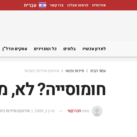
עִבְרִית
אודותינו
פרסמו אצלנו
צרו קשר
▼
לונדון עכשיו
בלוגים
כל המגזינים
עסקים ונדל”ן
עמוד הבית
תיירות ופנאי
אירועים ותיירות בישראל
חומוסייה? לא, 
מאת
חנה קשי
מרץ 3, 2009
ב
אירועים ותיירות בי