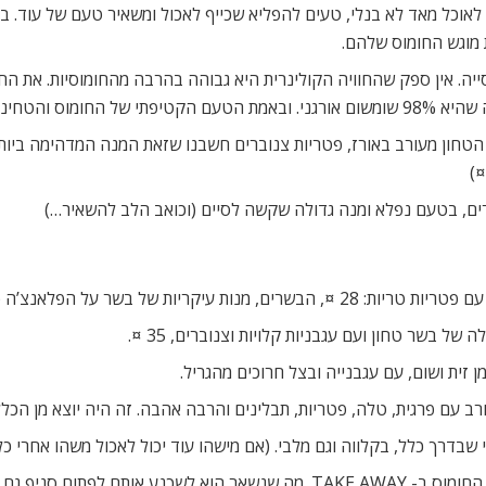
ר לאוכל מאד לא בנלי, טעים להפליא שכייף לאכול ומשאיר טעם של עוד. ב
 מוגש החומוס שלהם.
 אין ספק שהחוויה הקולינרית היא גבוהה בהרבה מהחומוסיות. את החומו
עונג בלתי רגיל.
ון מעורב באורז, פטריות צנוברים חשבנו שזאת המנה המדהימה ביותר,
ברים, בטעם נפלא ומנה גדולה שקשה לסיים (וכואב הלב להשאיר…)
ל בשר טחון ועם עגבניות קלויות וצנוברים, 35 ¤.
 זית ושום, עם עגבנייה ובצל חרוכים מהגריל.
ורב עם פרגית, טלה, פטריות, תבלינים והרבה אהבה. זה היה יוצא מן הכלל
י שבדרך כלל, בקלווה וגם מלבי. (אם מישהו עוד יכול לאכול משהו אחרי כ
 לפתוח סניף גם בתא.