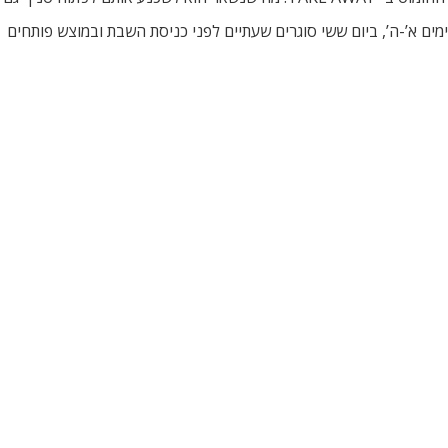
היא מסעדה כשרה. שעות הפתיחה: 10:00-24:00 בימים א’-ה’, ביום ששי סוגרים שעתיים לפני כניסת השבת ובמוצש פותחים