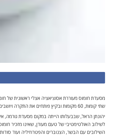
מסעדת חומוס מעוררת אסוציאציה אצלי ראשונית של חומ
שתי קומות, 60 מקומות ובקיץ פותחים את התקרה ויושבים באוויר הירושלמי הצלול והנעים. כמו כן יש מסך LCD שמקרין סרטים, וניתן לשבת ליד שולחנות או ליד הבר.
יהונתן הראל, שבבעלותו הייתה במקום מסעדת גורמה, אי
לשילוב האולטימטיבי של טעם מעודן, שאינו מזכיר חומו
השילובים עם הבשר, הצנוברים והפטרוזיליה ועוד סודות 