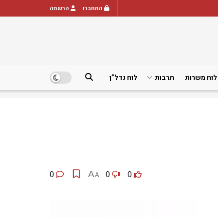
התחברו
הרשמה
לוח משרות
תרבות
לוח נדל”ן
0
A
0
0
A