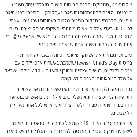
מיקרוסופט, מטריקס וחברת הביטוח הישיר. מנכלתי עסק משלי (
‘מצפנים- הזירה להתפתחות ותוצאות בעסקים’) – הרציתי בפני מאות
א.נשים, הדרכתי מחלקות מכירות שלמות בעמותות וארגונים ויעצתי
לכ – 400 בעלי עסקים. אפילו פיתחתי והשקתי משחק יצירתי בשם
‘למגנט חוזקה’ שזכה להצלחה בסבסודה המלא של אמא שלי😊- כל
אחת צריכה לפחות מישהי אחת שבאמת תאמין בה!
כיום אני מנהלת את השיווק ושיתופי הפעולה בעמותה יהודית –
בריטית Jewish Child’s Day שתומכת בעשרות אלפי ילדים עם
צרכים כלכליים, רגשיים ופיזיים וכמובן שמאז ה – 7.10 בילדיי ישראל
על שלל הטראומות והצרכים לשיקומם.
כתיבה היא חלק בלתי נפרד ממני מאז שאני זוכרת את עצמי. זו
התרפיה והמדיטציה היומית שלי. כתבתי 17 יומנים אישיים בתקופת
ההתבגרות שהיווה עבורי ‘גלגל הצלה’ ויומן אישי לכל אחד מילדי עד
גיל שנתיים.
אני פותחת כל בוקר ב- 15 דקות של כתיבה אינטואטיבית והולכת
לישון עם פנקס ועט ליד המיטה. לאחרונה אני מגלגלת בראש כתיבת