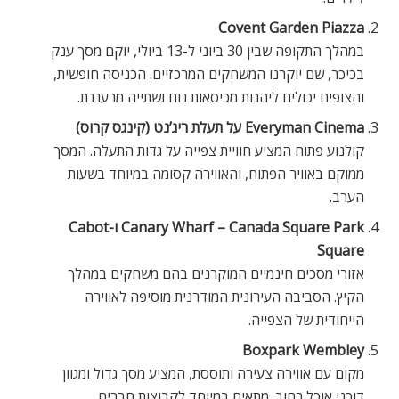
Covent Garden Piazza
במהלך התקופה שבין 30 ביוני ל-13 ביולי, יוקם מסך ענק
בכיכר, שם יוקרנו המשחקים המרכזיים. הכניסה חופשית,
והצופים יכולים ליהנות מכיסאות נוח ושתייה מרעננת.
Everyman Cinema על תעלת ריג’נט (קינגס קרוס)
קולנוע פתוח המציע חוויית צפייה על גדות התעלה. המסך
ממוקם באוויר הפתוח, והאווירה קסומה במיוחד בשעות
הערב.
Canary Wharf – Canada Square Park ו-Cabot
Square
אזורי מסכים חינמיים המוקרנים בהם משחקים במהלך
הקיץ. הסביבה העירונית המודרנית מוסיפה לאווירה
הייחודית של הצפייה.
Boxpark Wembley
מקום עם אווירה צעירה ותוססת, המציע מסך גדול ומגוון
דוכני אוכל רחוב. מתאים במיוחד לקבוצות חברים