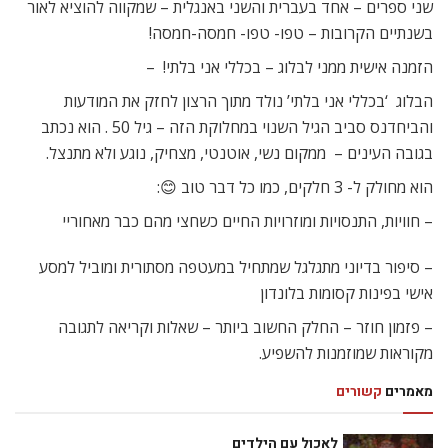
שני ספרים – אחד בעברית והשני באנגלית – שמקווה להוציא לאור
בשנתיים הקרובות – טפו- טפו- חמסה-חמסה!
הזמנה אישית ממני לבלוג – בכללי אני בלתי! –
הבלוג ‘בכללי אני בלתי’ נולד מתוך הרצון לחזק את המודעות
והביחדנס סביב הגיל השנוי במחלוקת הזה – גיל 50 . הוא נכתב
בגובה העינים – ממקום נשי, אוטנטי, מצחיק, נוגע ולא מתנצל.
הוא מחולק ל- 3 חלקים, כמו כל דבר טוב 😊:
– חוויות, התנסויות ומוזרויות החיים כשחצי מהם כבר מאחוריי
– סיפור בדיוני מתגלגל שמתחיל במעטפה מסתורית ומוביל למסע
אישי בפינות קסומות בלונדון
– פזמון חוזר – החלק החשוב ביותר – שאלות וקריאה לתגובה
מקוראות שמוזמנות להשפיע.
מאמרים
קשורים
לאכול עם הילדים