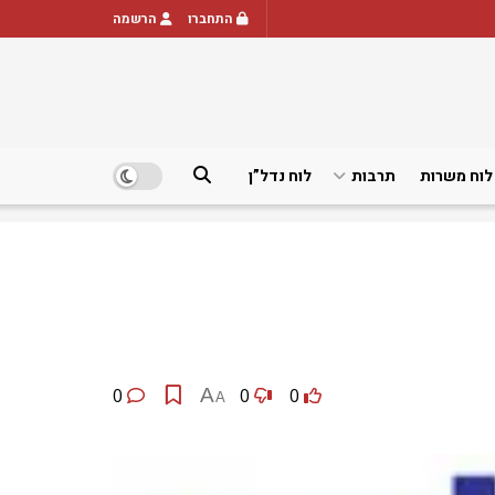
התחברו
הרשמה
לוח משרות
תרבות
לוח נדל”ן
0
A
0
0
A