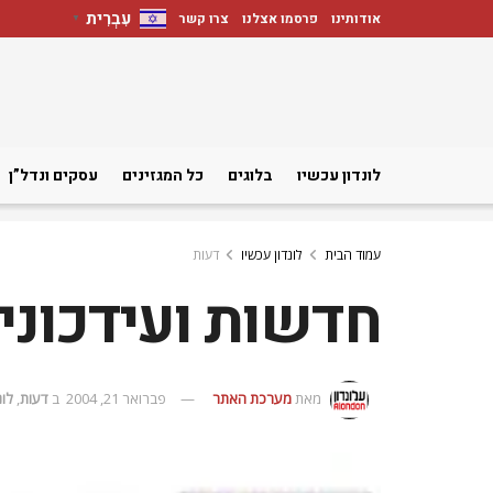
עִבְרִית
אודותינו
פרסמו אצלנו
צרו קשר
▼
לונדון עכשיו
בלוגים
כל המגזינים
עסקים ונדל”ן
עמוד הבית
לונדון עכשיו
דעות
חדשות ועידכוני
מאת
מערכת האתר
פברואר 21, 2004
ב
דעות
,
לונ