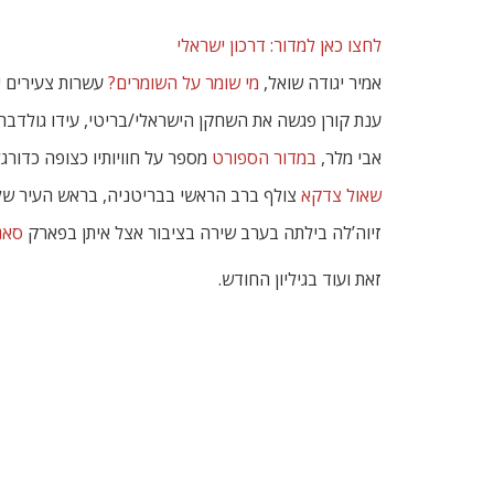
לחצו כאן למדור: דרכון ישראלי
אמיר יגודה שואל,
מי שומר על השומרים?
עשרות צעירים י
ענת קורן פגשה את השחקן הישראלי/בריטי, עידו גולדב
אבי מלר,
במדור הספורט
מספר על חוויותיו כצופה כדורגל
שאול צדקא
צולף ברב הראשי בבריטניה, בראש העיר של ל
זיוה’לה בילתה בערב שירה בציבור אצל איתן בפארק
סאנ
זאת ועוד בגיליון החודש.