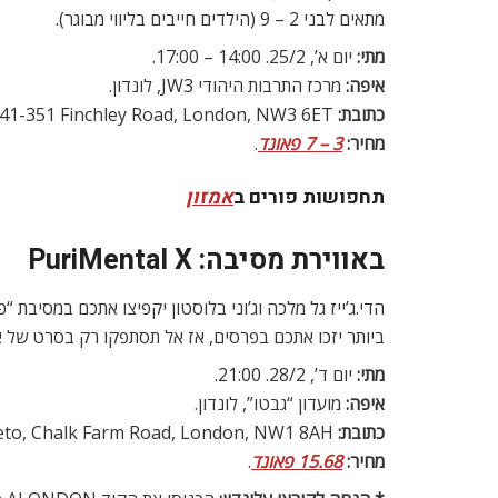
מתאים לבני 2 – 9 (הילדים חייבים בליווי מבוגר).
מתי:
יום א’, 25/2. 14:00 – 17:00.
איפה:
מרכז התרבות היהודי JW3, לונדון.
כתובת:
JW3, 341-351 Finchley Road, London, NW3 6ET
מחיר:
3 – 7 פאונד
.
תחפושות פורים ב
אמזון
באווירת מסיבה: PuriMental X
הדי.ג’ייז גל מלכה וג’וני בלוסטון יקפיצו אתכם במסיבת
ביותר יזכו אתכם בפרסים, אז אל תסתפקו רק בסרט של אוזני עכ
מתי:
יום ד’, 28/2. 21:00.
איפה:
מועדון “גבטו”, לונדון.
כתובת:
Gabeto, Chalk Farm Road, London, NW1 8AH
מחיר:
15.68 פאונד
.