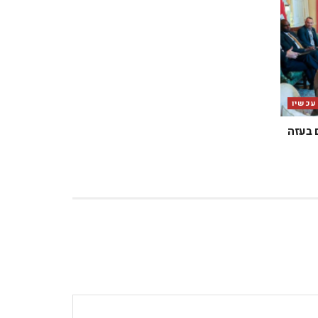
 עכשיו
 בעזה