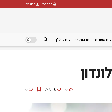
התחברו
הרשמה
לוח משרות
תרבות
לוח נדל”ן
ונדון
0
A
0
0
A