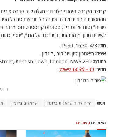
קבוצת הקברט היהודי הלונדוני מעלה שוב קברט פורים,
מהמסורת היהודית ולבדר את הקהל תוך שחיטת כל הפרות 
פורים” (טום אליוט ריד, סטפנוס קונסטנטינוס ומרתה פ
לשירים מתוך מחזות זמר, כמו “כנר על הגג”, “יוסף וכתונת
מתי:
4/3. 16:30, 19:30.
איפה:
תיאטרון ליון ויוניקורן, לונדון.
כתובת:
Lion and Unicorn Theatre, 42-44 Gaisford Street, Kentish Town, London, NW5 2ED
מחיר:
11 – 14.30 פאונד
.
הולכי
תגיות
הקהילה הישראלית בלונדון
ישראלים בלונדון
מה
מאמרים
קשורים