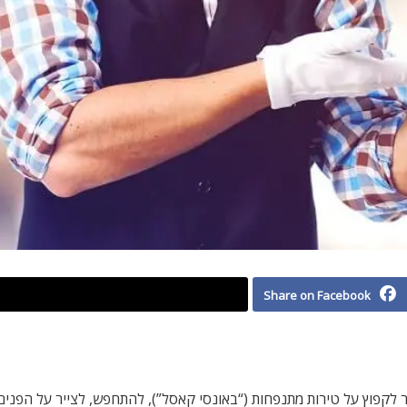
Share on Facebook
שפחה. אפשר לקפוץ על טירות מתנפחות (“באונסי קאסל”), להתחפש, לצייר על הפ