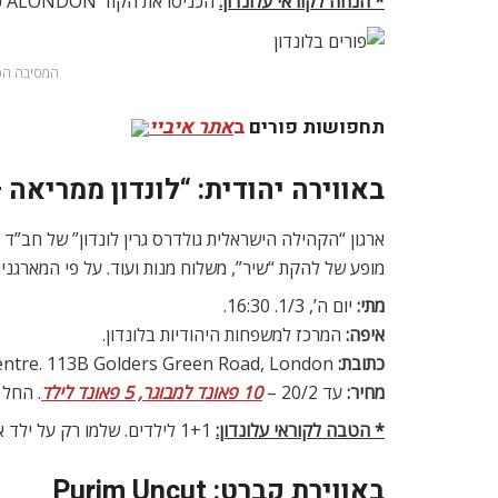
* הנחה לקוראי עלונדון:
הכניסו את הקוד ALONDON כדי לרכוש כרטיסים ב-12 פאונד בלבד! מוגבל רק ל-40 כרטיסים, אז מהרו…
המסיבה הכי
תחפושות פורים
ב
אתר איביי
באווירה יהודית: “לונדון ממריאה 
ארגון “הקהילה הישראלית גולדרס גרין לונדון” של חב”
מופע של להקת “שיר”, משלוח מנות ועוד. על פי המארגנ
מתי:
יום ה’, 1/3. 16:30.
איפה:
המרכז למשפחות היהודיות בלונדון.
כתובת:
London Jewish Family Centre. 113B Golders Green Road, London
מחיר:
עד 20/2 –
10 פאונד למבוגר, 5 פאונד לילד
. החל מ-21/2 – 15 פאונד למבוגר, 9 פאונד לילד. כנ
* הטבה לקוראי עלונדון:
1+1 לילדים. שלמו רק על ילד אחד ורשמו את שני שמות ילדיכם.
באווירת קברט: Purim Uncut