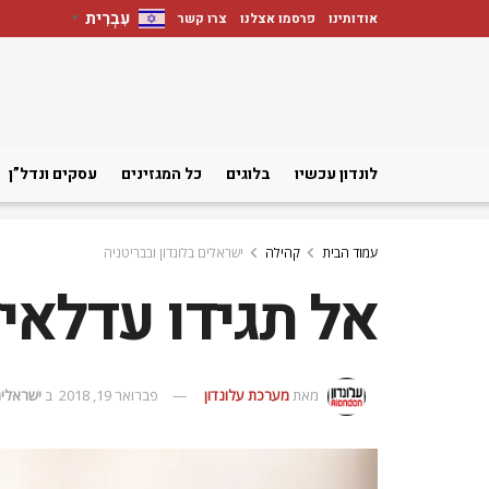
עִבְרִית
אודותינו
פרסמו אצלנו
צרו קשר
▼
לונדון עכשיו
בלוגים
כל המגזינים
עסקים ונדל”ן
עמוד הבית
קהילה
ישראלים בלונדון ובבריטניה
אל תגידו עדלאידע
מאת
מערכת עלונדון
פברואר 19, 2018
ב
ישראלים