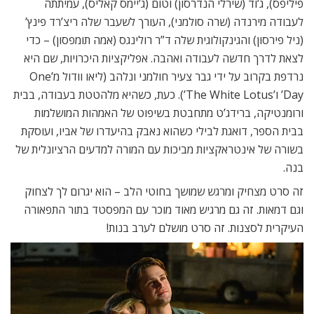
פיליפס), ג’וד (שירלי הנדרסון) וטום (ג’יימס קאליס), עמיתתה
לעבודה מירנדה (שרה סולמני), העורך לשעבר שלה ריצ’רד פינץ’
(ניל פירסון) והגינקולוגית שלה ד”ר רולינגס (אמה תומפסון) – כדי
לצאת לדרך חדשה לעבודה ואהבה. אפליקציות היכרויות, שם היא
נרדפת בקרוב על ידי גבר צעיר חולמני ונלהב (ליאו וודול מ’One
Day’ ו’The White Lotus’). כעת, כשהיא מלהטטת בעבודה, בבית
ורומנטיקה, ברידג’ט מתחבטת בשיפוט של האמהות המושלמות
בבית הספר, דואגת לבילי כשהוא נאבק בהיעדרו של אביו, ועוסקת
בשורה של אינטראקציות מביכות עם המורה למדעים הרציונלית של
בנה.
זה סרט מצחיק ומרגש שמושך בחוטי הלב – הוא יגרום לך לצחוק
וגם דמאות. זה גם מרגיש מאוד מוכר עם המפסטד בתור התפאורה
העיקרית לסצנות. זה סרט מושלם לערב בנות!