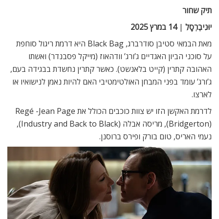
תיק שחור
יוּנִיבֶרְסָלִ
|
14
במרץ 2025
מאת הבמאי סטיבן סודרברג, Black Bag היא דרמת ריגול סוחפת
על סוכני הביון האגדיים ג’ורג’ וודהאוז (מייקל פסבנדר) ואשתו
האהובה קתרין (קייט בלאנשט). כאשר קתרין נחשדת בבגידה בעם,
ג’ורג’ עומד בפני המבחן האולטימטיבי האם להיות נאמן לנישואיו או
לארצו.
לדרמת האקשן הזו יש צוות כוכבים הכולל את Regé -Jean Page
(Bridgerton), מריסה אבלה (Industry and Back to Black),
נעמי האריס, טום בורק ופירס ברוסנן.