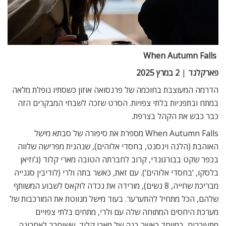
When Autumn Falls
פארקלנד
|
2 במרץ 2025
הדרמה המעוצבת בחוכמה של פרנסואה אוזון כשסתיו נופלת מלאה
במתח ובתפניות בלתי צפויות. הסרט שזכה לשבחי המבקרים הזה
כבר כבש את הקהל בצרפת.
When Autumn Falls מספרת את סיפורה של סבתא מישל
האוהבת (הלנה וינסנט, בחסדי אלוהים), שנהנית מפרישה שלווה
בכפר שקט בבורגונדי, קרוב לחברתה הטובה מארי קלוד (ג’וזיאן
בלסקו, ‘בחסדי אלוהים’). עם זאת, כאשר בתה ולרי (לודיבין סגנייה
מבריכת שחייה, 8 נשים), מורידה את נכדה לוקאס לשבוע המשותף
שלהם, הכל מתחיל להתערער. בעוד מישל מנווטת את המורכבות של
מערכת היחסים המתוחה שלה עם ולרי, מתחים בלתי צפויים
מתעוררים, במיוחד כאשר בנה של מארי קלוד, ששוחרר לאחרונה