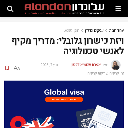
עמוד הבית
עסקים ונדל"ן
חוק ומשפט
ויזת כישרון גלובלי: מדריך מקיף
לאנשי טכנולוגיה
מאת
אפרת‭ ‬שמש‭ ‬אידלסון
מרץ 7, 2025
A
A
זמן קריאה: 2 דקות קריאה