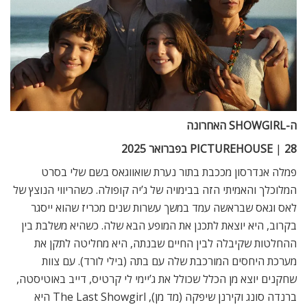
ה-
SHOWGIRL
האחרונה
28 בפברואר 2025
|
PICTUREHOUSE
פמלה אנדרסון מככבת בתור נערת שואווגאס בשם שלי בסרט
המלוכלך והאמיתי הזה בבימויה של ג’יה קופולה. כשהריווי הנוצץ של
לאס וגאס שבראשה עמד במשך עשרות שנים מכריז שהוא ייסגר
בקרוב, היא יוצאת לתכנן את המופע הבא שלה. כשהיא משלבת בין
ההחלטות שקיבלה לבין החיים שבנתה, היא מחליטה לתקן את
מערכת היחסים המורכבת שלה עם בתה (בילי לורד). עם צוות
שחקנים יוצא מן הכלל שכולל את ג’יימי לי קרטיס, דייב באוטיסטה,
ברנדה סונג וקירנן שיפקה (מד מן), The Last Showgirl היא