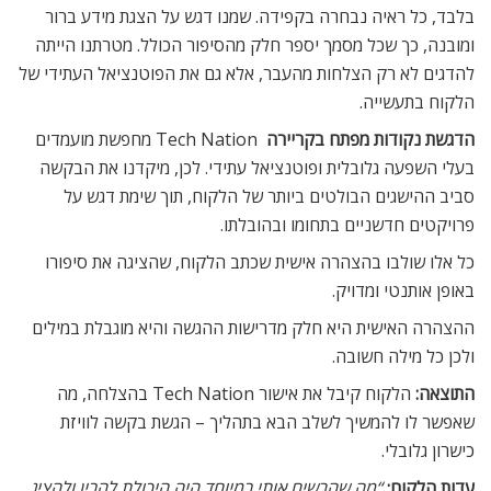
בלבד, כל ראיה נבחרה בקפידה. שמנו דגש על הצגת מידע ברור
ומובנה, כך שכל מסמך יספר חלק מהסיפור הכולל. מטרתנו הייתה
להדגים לא רק הצלחות מהעבר, אלא גם את הפוטנציאל העתידי של
הלקוח בתעשייה.
הדגשת נקודות מפתח בקריירה
Tech Nation מחפשת מועמדים
בעלי השפעה גלובלית ופוטנציאל עתידי. לכן, מיקדנו את הבקשה
סביב ההישגים הבולטים ביותר של הלקוח, תוך שימת דגש על
פרויקטים חדשניים בתחומו ובהובלתו.
כל אלו שולבו בהצהרה אישית שכתב הלקוח, שהציגה את סיפורו
באופן אותנטי ומדויק.
ההצהרה האישית היא חלק מדרישות ההגשה והיא מוגבלת במילים
ולכן כל מילה חשובה.
התוצאה:
הלקוח קיבל את אישור Tech Nation בהצלחה, מה
שאפשר לו להמשיך לשלב הבא בתהליך – הגשת בקשה לוויזת
כישרון גלובלי.
עדות הלקוח:
“מה שהרשים אותי במיוחד היה היכולת להבין ולהציג