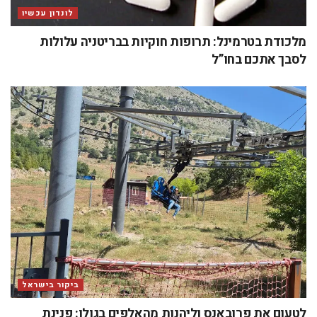
לונדון עכשיו
מלכודת בטרמינל: תרופות חוקיות בבריטניה עלולות
לסבך אתכם בחו”ל
ביקור בישראל
לטעום את פרובאנס וליהנות מהאלפים בגולן: פנינת