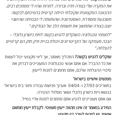
את המקרה שלי בצורה חדה וברורה. למרות שהיו לי מסמכים רבים,
ההכוונה המקצועית שקיבלתי הייתה קריטית בהפיכתם לבקשה
משכנעת ומסודרת. האסטרטגיה שהותוותה לי הבטיחה שהישגיי
יוצגו בצורה שתמשוך את תשומת הלב של הבודקים.”
“למומחי טכנולוגיה השוקלים להגיש בקשה לויזת כישרון גלובלי –
הבנה מעמיקה של הקריטריונים ויכולת בניית תיק חזק הם קריטיים
להצלחה.”
שוקלים להגיש בקשה?
התהליך מאתגר, אך ליווי מקצועי יכול לעשות
את כל ההבדל. אם אתם אנשי טכנולוגיה המעוניינים לבדוק את
סיכויי ההצלחה שלכם, אתם מוזמנים לפנות לייעוץ.
מפגשים אישיים בישראל
בתאריכים 27/03 ו- 04/04 אערוך פגישות עבודה וחוגי בית בישראל
בנושא ויזת כישרון גלובלי ושאר מסלולי ההגירה.
אם אתם מעוניינים להגיע אתם מוזמנים לפנות אליי במייל.
המידע במאמר זה אינו מהווה ייעוץ משפטי. לקבלת ייעוץ מותאם
אישית, יש לפנות לעורך דין מקצוע.