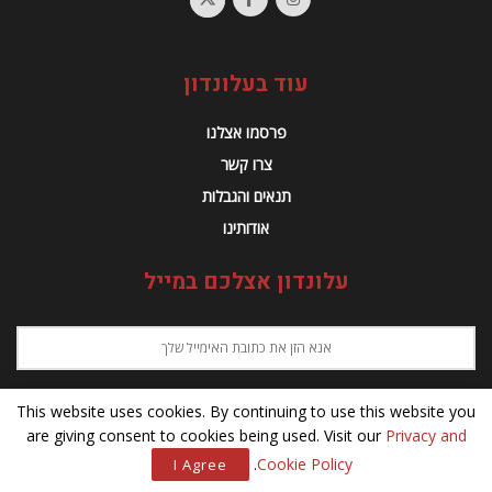
עוד בעלונדון
פרסמו אצלנו
צרו קשר
תנאים והגבלות
אודותינו
עלונדון אצלכם במייל
הבנתי ואני מקבל/ת את תנאי השימוש ומדיניות הפרטיות באתר לקבלת
This website uses cookies. By continuing to use this website you
דיוור ישיר מאתר עלונדון.
are giving consent to cookies being used. Visit our
Privacy and
.
Cookie Policy
I Agree