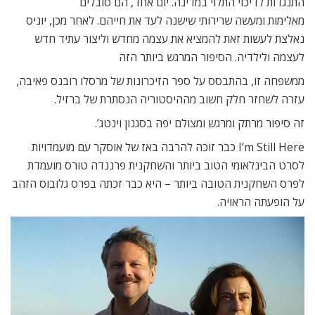
התנגדות לדיכוי התלוי במדינה. יום אחד, הם סובלים
מאלימות ומעשה שרירותי שישנה לעד את חייהם. לאחר מכן, יוניס
נאלצת לעשות זאת להמציא את עצמה מחדש וליצור עתיד חדש
לעצמה ולילדיה. הסיפור המרגש ביותר הזה
ממשפחה זו, בהתבסס על ספר הזיכרונות של מרסלו רובנס פאיבה,
עזרה לשחזר חלק חשוב מההיסטוריה הנסתרת של ברזיל.
זה סיפור מרתק ומרגש ומצולם יפה בסגנון וינטג’.
I’m Still Here כבר זוכה להרבה באז של אוסקר עם מועמדויות
לסרט הבינלאומי הטוב ביותר והשחקנית פרננדה טורס מועמדת
לפרס השחקנית הטובה ביותר – היא כבר זכתה בפרס גלובוס הזהב
על הופעתה הראויה.