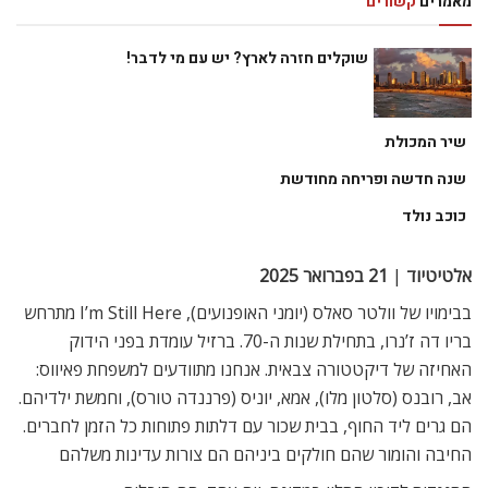
מאמרים
קשורים
שוקלים חזרה לארץ? יש עם מי לדבר!
שיר המכולת
שנה חדשה ופריחה מחודשת
כוכב נולד
אלטיטיוד
|
21 בפברואר 2025
בבימויו של וולטר סאלס (יומני האופנועים), I’m Still Here מתרחש
בריו דה ז’נרו, בתחילת שנות ה-70. ברזיל עומדת בפני הידוק
האחיזה של דיקטטורה צבאית. אנחנו מתוודעים למשפחת פאיווס:
אב, רובנס (סלטון מלו), אמא, יוניס (פרננדה טורס), וחמשת ילדיהם.
הם גרים ליד החוף, בבית שכור עם דלתות פתוחות כל הזמן לחברים.
החיבה והומור שהם חולקים ביניהם הם צורות עדינות משלהם