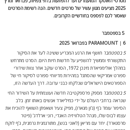
מסרטי האוסקר המועמדים ועד להפתעות בלתי צפויות, פברואר ומרץ
2025 מציעים מגוון עשיר של סרטים חדשים. הנה רשימת הסרטים
שאסור לכם לפספס בחודשיים הקרובים.​​​​​​​​​​​​​​​​
5 בספטמבר
6 בפברואר 2025
|
PARAMOUNT
5 בספטמבר
חושף את הרגע המכריע ששינה לעד את הסיקור
התקשורתי וממשיך להשפיע על חדשות חיות היום. הסרט מתרחש
במהלך אולימפיאדת מינכן 1972, הסרט עוקב אחר צוות שידורי
ספורט אמריקאי שהסתגל במהירות מדיווחי ספורט לסיקור חי של
הספורטאים הישראלים שנלקחו כבני ערובה. דרך העדשה הזו,
5 בספטמבר
מספק פרספקטיבה חדשה ועוצמתית על השידור החי
שנראה ברחבי העולם על ידי כמיליארד אנשים באותו זמן. בלב
הסיפור עומד ג’ף (ג’ון מגארו), מפיק צעיר ושאפתן השואף להוכיח את
עצמו לבוס שלו, מנהל הטלוויזיה האגדי, רוני ארלדג’ (פיטר
סרסגארד). יחד עם מריאן (לאוני בנש), מתורגמנית גרמנית, ג’ף לוקח