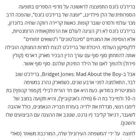
ברידג’ט ג’ונס התפוצצה לראשונה על מדפי הספרים בתופעה
הספרותית של הלן פילדינג, “יומנה של ברידג’ט ג’ונס”, שהפכה לרב
מכר עולמי ולסרט שובר קופות. כאשת קריירה רווקה שחיה בלונדון,
ברידג’ט ג’ונס לא רק הציגה לעולם את הרפתקאותיה הרומנטיות,
אלא הוסיפה את המונחים “סינגלטונים” ו”נשואים זחוחים”
ללקסיקון העולמי. היכולת של ברידג’ט לנצח למרות המצוקה הובילה
אותה להתחתן סוף סוף עם עורך הדין הבכיר מארק דארסי (קולין
פירת’) ולהפוך לאם של הילד התינוק שלהם. סוף סוף אושר.
אבל ב-Bridget Jones: Mad About the Boy, ברידג’ט שוב
לבד, התאלמנה לפני ארבע שנים, כשמארק נהרג במשימה
הומניטרית בסודאן. כעת היא אם חד הורית לבילי (קספר קנופף) בת
ה-10 ולמייבל בת ה-6 (מילה ג’אנקוביץ’), והיא תקועה במצב של
לימבו רגשי, מגדלת את ילדיה בעזרת חבריה הנאמנים, כולל אהובה
לשעבר, דניאל קליבר (יו גרנט, שגונב את ההצגה עם הביצועים שלו
והשנון).
לחוצה על ידי ‘המשפחה העירונית’ שלה, המורכבת משאזר (סאלי