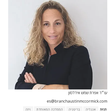
עו״ד אפרת שמש אידלסון
es@branchaustinmccormick.com
תגיות
אנגליה
בריטניה
הממלכה המאוחדת
ויזה