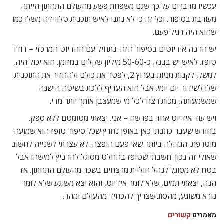
עכשיו מדברים על כך שגם משפחת פשע מהעולם התחתון הייתה
מעורבת בסיפור. וכל זה כי לא נתנו לאיש תוכנית טלוויזיה משלו כמו
שהוא היה רגיל פעם.
יש הרבה אידיוטים בסיפור הזה. נתחיל עם ההדיוט המרכזי – דודו
טופז. לאיש יש בבנק כ-50-60 מיליון שקלים במזומן. הוא יכול היה,
למשל, לקנות מניות בערוץ 2, לפטר את כולם ולהחזיר את התוכנית
שלו לשידור יום יומי. אבל הוא העדיף ללכת בשיטה הישנה
שמשמעותה, מכות רצח לכל מי שמעצבן אותך יותר מדי.
ויש עוד אידיוט אחד בפרשה – אני. יצאתי מטומטם ללא ספק.
בחודש שעבר כתבתי כאן באופן נחרץ שכל סיפור טופז הוא שמועה
מוטרפת, הגדולה ביותר שאי פעם הופצה. לא עצרתי לשנייה לחשוב
שאולי זה נכון. חשבתי שטופז בהחלט מסוגל להרביץ למישהו אבל
בטח לא מסוגל לנהל חוליית מרצחים בשכר מהעולם התחתון. אז
הנה, יצאתי תמים, שלא לומר אידיוט, והוא יצא משוגע שלא לומר
נורא משוגע, מהסוג שצריך להכחיד מהעולם ומהר.
מאמרים
קשורים