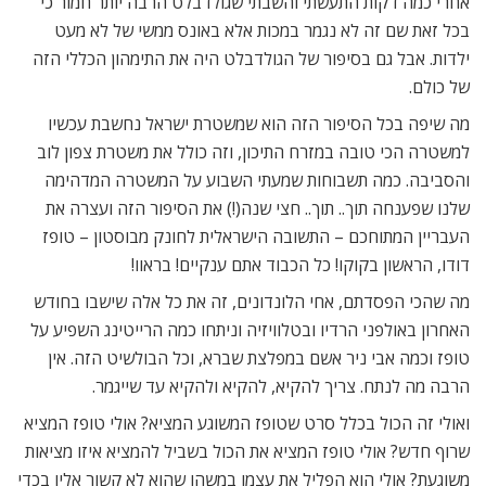
אחרי כמה דקות התעשתי והשבתי שגולדבלט הרבה יותר חמור כי
בכל זאת שם זה לא נגמר במכות אלא באונס ממשי של לא מעט
ילדות. אבל גם בסיפור של הגולדבלט היה את התימהון הכללי הזה
של כולם.
מה שיפה בכל הסיפור הזה הוא שמשטרת ישראל נחשבת עכשיו
למשטרה הכי טובה במזרח התיכון, וזה כולל את משטרת צפון לוב
והסביבה. כמה תשבוחות שמעתי השבוע על המשטרה המדהימה
שלנו שפענחה תוך.. תוך.. חצי שנה(!) את הסיפור הזה ועצרה את
העבריין המתוחכם – התשובה הישראלית לחונק מבוסטון – טופז
דודו, הראשון בקוקו! כל הכבוד אתם ענקיים! בראוו!
מה שהכי הפסדתם, אחי הלונדונים, זה את כל אלה שישבו בחודש
האחרון באולפני הרדיו ובטלוויזיה וניתחו כמה הרייטינג השפיע על
טופז וכמה אבי ניר אשם במפלצת שברא, וכל הבולשיט הזה. אין
הרבה מה לנתח. צריך להקיא, להקיא ולהקיא עד שייגמר.
ואולי זה הכול בכלל סרט שטופז המשוגע המציא? אולי טופז המציא
שרוף חדש? אולי טופז המציא את הכול בשביל להמציא איזו מציאות
משוגעת? אולי הוא הפליל את עצמו במשהו שהוא לא קשור אליו בכדי