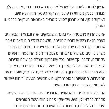
הרצון לתרום ולשמור על ישראל אף מתבטא בתחום העסקי. במהלך
עבודתי בבנק נוכחתי לדעת כי השיקול העסקי מלווה לא פעם
בשיקול נוסף, והוא הרצון לסייע לישראל באמצעות השקעה בנכס או
בעסק.
אהבת הארץ מתבטאת אף בהנאה שמפיקים אלה וגם אלה מביקורים
בארץ. הנאה משמש חורפית חמימה ומלטפת לרגלי הים האדום אחרי
ארוחת בוקר דשנה באחד מהמלונות המצויינים (במיוחד בדצמבר
כשהלונדונים משתדלים לברוח משם), תל אביב התוססת, ירושלים
על הודה, הדרה וקדושתה. ככל שהביקור מוצלח כך עולה תדירות
הביקורים. ואם באוכל עסקינן, הרי שעד מהרה לומדים הישראלים
שזה מכבר הגיעו ללונדון, היכן ניתן לקבל טעם של בית, ופוקדים את
המסעדות, המאפיות והסופרמרקטים שמביאים מטעמי וריחות ישראל
לא רחוק מהבית בצפון-מזרח העיר.
החיפוש אחר הריחות והטעמים המוכרים הינו החיבור לאידישקייט.
מה זה? זר לא יבין זאת. אידישקייט זה ניחוחות של השורשים
היהודיים של כולנו, החיבור סביב השבת, החגים והמועדים, חיי