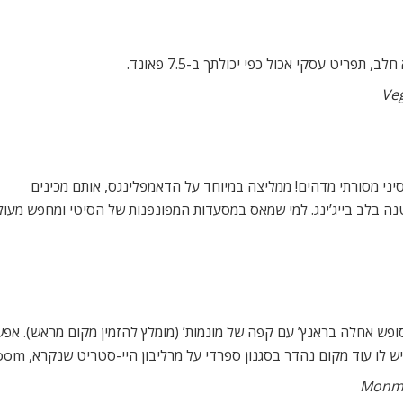
ני מסורתי מדהים! ממליצה במיוחד על הדאמפלינגס, אותם מכינים
נה בלב בייג’ינג. למי שמאס במסעדות המפונפנות של הסיטי ומחפש מעולה
בסופש אחלה בראנץ’ עם קפה של מונמות’ (מומלץ להזמין מקום מראש). אפ
 נהדר בסגנון ספרדי על מרליבון היי-סטריט שנקרא, The Providores and Tapa Room.