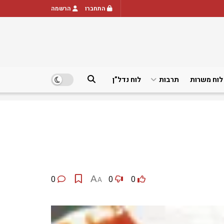
התחברו
הרשמה
לוח משרות
תרבות
לוח נדל”ן
0
A
0
0
A