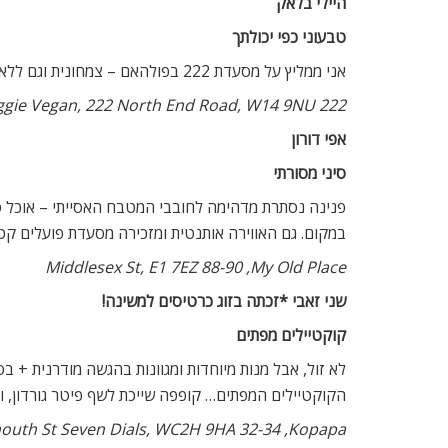
היילי בלאק
טבעוני כפי יכולתך
אני ממליץ על מסעדת 222 בפולהאם – צמחונית וגם ללא חלב, תפריט עסקי אכול כפי יכולתך ב-7.5 פאונד.
222 Veggie Vegan, 222 North End Road, W14 9NU
אפי דורון
סיני מסורתי
פנינה נסתרת מדהימה לחובבי המטבח האסייתי – אוכל סי
במקום. גם האווירה אותנטית ומזכירה מסעדת פועלים קט
My Old Place, ‏88-90 Middlesex St, E1 7EZ
שני זאבי *זכתה בזוג כרטיסים למשינה!
קוקטיילים מפתים
לא זול, אבל מנות מיוחדות ומגוונות בהגשה מודרנית + 
הקוקטיילים המפתים… קופפה שייכת לשף פיטר גורדון, ויש לו עוד מקום
Kopapa, ‏32-34 Monmouth St Seven Dials, WC2H 9HA