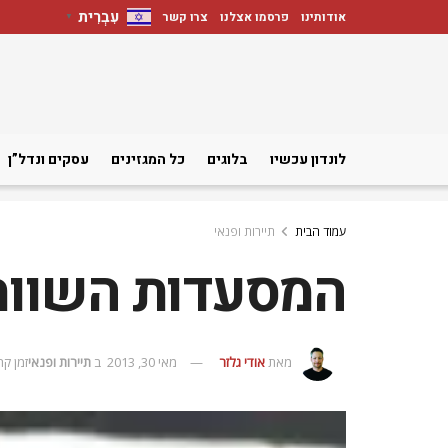
עִבְרִית
אודותינו
פרסמו אצלנו
צרו קשר
▼
לונדון עכשיו
בלוגים
כל המגזינים
עסקים ונדל”ן
עמוד הבית
תיירות ופנאי
המסעדות השוות
מאת
אודי גלזר
מאי 30, 2013
ב
תיירות ופנאי
זמן קריאה: 