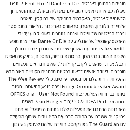
מובילות בתחומן באנגליה: Dante Or Die ו־ Peut-Être. שיתפנו
פעולה עם ארגוני אומנות מובילים באנגליה ובעולם כמו התיאטרון
הלאומי של אנגליה, האקדמיה למוזיקה של ברוקלין, תיאטרון
אלמיידה בלונדון, תיאטרון טראוורס באדינבורו, הלאורי במנצ’סטר
ומרכז המילניום של וויילס. ואנחנו נתמכים באופן קבוע על ידי
הארטס קאונסיל של אנגליה. עם Dante Or Die אני יוצרת מופעי
site specific ביחד עם השותף שלי טרי אודונובן. יצרנו במהלך
השנים הצגות בבתי מלון, בריכות ציבוריות, מחסנים, בתי קפה ואפילו
רכבל. אנחנו שואפים לקרב קהילות לנושאים חברתיים עכשוויים
מורכבים ולעודד אנשים לראות בכל יום מרחבים מקומיים באור חדש.
ההפקות החיות שלנו זכו במספר פרסים, כולל The Wee Review
Fringe Groundbreaker Award ופרס מופע התיאטרון הטוב
ביותר בברודווי העולמי, עבור User Not Found , ופרס OFFIES
2022 IDEA Performance עבור Skin Hunger. בשנים
האחרונות הרחבנו את הפעילות שלנו בתחום הדיגיטלי ופיתחנו
פרויקטים ששברו את החומה הרביעית הדיגיטלית. שיתוף הפעולה
עם The Guardian בפודקאסט הווידאו שלהם שעוסק בעיזבון