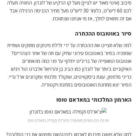
סיבוב (איטי מאוד יש לציין) מעל קו הרקיע של לונדון. החוויה תעלה
לכם 60 ליש”ט, כלומר 30 ליש”ט מעל מחיר הכניסה הרגילה אבל
אם זה מתאים למלך, אז מי אנחנו שנתווכח.
סיור באוטובוס ההכתרה
למה שלא תציינו את ההכתרה על ידי זלילת פינוקים מתוקים ושתיית
שמפניה בסיור באוטובוס עירוני עתיק עם תה של אחר הצהריים?
אוטובוס המאפייה של בריג’יט יחלוף על פני כמה מהאתרים
האיקוניים ביותר של לונדון כמו הביג בן והרויאל אלברט הול ויגיש
כריכי מלפפון, עוגת ביסקוויטים, שוקולד מלכותי ומקרונים ארל גריי.
הסיור יצא מתחנת האוטובוסים בתחנת ויקטוריה.
הארמון המלכותי במאדאם טוסו
אז מה הם עשויים משעווה? צ’ארלס וקמילה במאדם טוסו
למה שלא פשוט תיכנסו לארמון בקינגהאם ותפגשו את בני המלוכה?