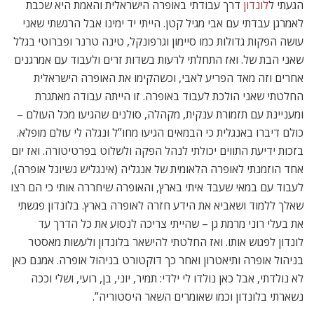
הגעתי ל
לונדון
דרך עבודתי באופרה הישראלית והאמת היא שכבת
לאמרגן עבדתי עם אבי מגיל קטן. הייתי יד ימינו אבל הרגשתי שאני
עושה הפקות גדולות כמו סיימון וגרפונקל, טינה טרנר ופברוטי בגלל
שאני הבת של. ואז התחלתי לרעות בשדות זרים ולעבוד עם אמרגנים
אחרים וזה מאד הפריע לאבי, וכשהקימו את האופרה הישראלית
החלטתי שאני הולכת לעבוד באופרה. זו הייתה עבודה מאתגרת
ומעניינת עם תזמורת ענקית, מקהלה, סולנים שהגיעו מכל העולם –
כולם דיברו באנגלית כי הבמאים הגיעו מחו”ל ונגלה לי עולם מופלא.
בזכות ידיעת התווים יכולתי לנהל הפקה ולשלוט בפרטיטורה. ואז יום
אחד הוזמנתי לאופרה הלאומית של אנגליה (אינגליש נשיונל אופרה),
לעבוד עם במאי שעבד איתי בארץ, והאופרה שיחררה אותי כי הם רצו
שאלך ללמוד ושאביא את הידע חזרה לאופרה בארץ. בלונדון פגשתי
את בעלי רוני מרמת גן – שהייתי צריכה לנסוע את כל הדרך עד
לונדון לפגוש אותו. ואז החלטתי להישאר בלונדון ולעשות מאסטר
בניהול אופרה ותיאטרון ואחר כך דוקטורט בניהול אופרה. אמנם כאן
לא נולדתי, אבל כאן נולדו לי ילדי: תמיר, יוני, בן, רועי, ושלי וככה
נשארתי בלונדון וכמו שאומרים השאר היסטוריה”.