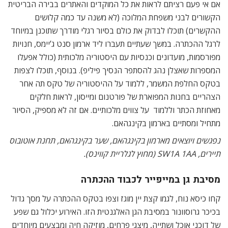
אם אי פעם רציתם לראות את כל המוקדים והאתרים בבירה הבריטית
הקשורים לבני משפחת המלוכה (לא משנה עד כמה קלושים
ההקשרים) תוכלו לבדוק את כולם בסיור רגלי מודרך שתוכנן במיוחד
לרגל ההכתרה. במשך שעתיים תעברו ליד ארמון סנט ג’יימס, חנויות
מפורסמות, מועדונים וכנסיות עם היסטוריה מלכותית (כולל אפעלו
המספרות שאצלן נהג להסתפר הנסיך פיליפ). בנוסף, תוכלו לצפות
בטקס החלפת המשמר, ללמוד על ההיסטוריה של טקס תה אחר
הצהריים בחנות המפוארת של פורטנום ומייסון, לראות חלקים
מאחוזת הכתר וללמוד על צווים מלכותיים. אם זה לא מספיק, הסיור
מתחיל ומסתיים בארמון בקינגהאם.
נפגשים ויוצאים מארמון בקינגהאם, שער בקינגהאם, תחנת אוטובוס
תיירים, SW1A 1AA (מחוץ לגלריית קווינס).
מסיבת גן במייפייר לכבוד ההכתרה
קחו כיסא נוח, לגמו קצת יין מוגז וצפו בטקס ההכתרה על מסך גדול
בכיכר גרוסוונור במסיבת הגן האלגנטית הזו. האירוע יכלול גם שפע
של דוכני אוכל ושתייה, מיצגי פרחים, מוזיקה חיה ומבצעים מיוחדים