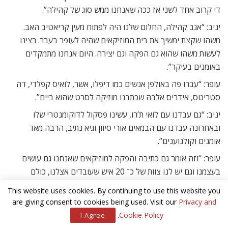
די קרוב אחד לשני אז ככה שאנחנו ממש סוג של קהילה”.
יניב: “אגב קהילה, החלום שלנו היה לפתוח מעין קריאטיב האב.
משהו שקצת ימשיך את בית המוזיקאים שהיה לעופר בעבר. רצינו
לעשות משהו שהוא גם הפקה וגם יצירה. היום אנחנו מתמקדים
באומנים בעיקר”.
עופר: “עברו פה באולפן אנשים כמו דיפלו, אשר, לואיס קפלדי, דה
סטריטס, אידריס אלבה שכתבנו מוזיקה לסרט שהוא ביים”.
יניב: “גם עבדנו עם לואי ת’רו, עשינו פסקול לדוקומנטרי שלו
ובאחרונה עבדנו עם הבמאים אורי סיוון וגיא נתיב, הרבה מאד
אומנים וקולנוענים”.
עופר: “וזה אומר גם כתיבה והפקה למוזיקאים שאנחנו גם עושים
בעצמנו וגם יש לנו צוות של כ־ 20 איש שעובדים אצלנו, כולם
מפיקים וכותבים ויש את הצד של סרטים, וידאו גיימז שזה גם כמו
This website uses cookies. By continuing to use this website you
עולם הקולנוע היום וגם לתיאטרון. אנחנו עושים שלושה ארבעה
are giving consent to cookies being used. Visit our
Privacy and
פרויקטים בשנה עם הבמאית יעל רונן בברלין ואיתה אנחנו עובדים
.
Cookie Policy
I Agree
כבר 15 שנה. עשינו גם מיוזיקל עם שלומי שבן שזכה בפרס תיאטרון