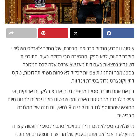
אוטוטו והרגע הגדול כבר פה: הכתרתו של המלך צ’ארלס השלישי
הולכת להיות, ללא ספק, המסיבה הכי גדולה בעיר. התוכניות
לשינדיג נמצאות בעבודות מאז שצ’ארלס עלה לכס המלוכה
בספטמבר והחגיגות צפויות לכלול לא פחות משתי תהלוכות, טקס
דתי וקונצרט גדול בטירת וינדזור.
בין אם אתם מונרכיסטים מניפי דגלים או רפובליקנים אדוקים, אי
אפשר לברוח מהחגיגות האלה ומה שבטוח כולנו יכולים להנות מיום
החופש שהתווסף לנו ביום שני ה 8 למאי, יום חגה של המלוכה
הבריטית.
מי שלא בקטע לא מוכרח לחגוג ויכול סתם לנסוע לחופשה קצרה
מחוץ לעיר אבל אם אתםן בעניין של מדי שרד ומצעדים אז הכנו