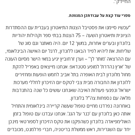
החיידק”.
ספרי עוד קצת על עבודתכן המגוונת
.
“עכשיו סיימנו את פסטיבל הצגות התיאטרון בעברית עם ההסתדרות
הציונית ותיאטרון השעה – 75 הצגות בבתי ספר וקהילות יהודיות
בלונדון ובערים אחרות, במשך 12 יום. היה מאתגר וגם סוג של
שליחות. את ליהיא לפיד הבאנו ללונדון, לרגל יום האישה הבינלאומי,
עם ההרצאה ‘מותר לך’ – וערן זרחוביץ יגיע במאי הישר מסיום העונה
של ‘ארץ נהדרת’ למופע סטנדאפ. אנחנו מייצאים באפריל להקת
מחול מלונדון לבית האופרה בתל אביב לחמש הופעות ומחזירים
ללונדון את החבורה מבית צבי לטקס יום הזיכרון לחללי מערכות
ישראל ונפגעי פעולות האיבה שאנחנו עושים כל שנה בהתנדבות
מלאה עם נספחות צה”ל בלונדון.
באחרונה נפרדנו מחיים טופול שעשה קריירה בינלאומית והתחיל
אותה כאן בלונדון עם ‘כנר על הגג’. אנחנו עבדנו עם טופול בזמן
האולימפיאדה בלונדון כשהפקנו את טקס הזיכרון לספורטאי מינכן
יחד עם השגרירות, ראש ממשלת בריטניה, חברי פרלמנט, מכובדים