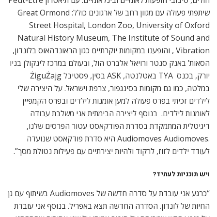
חולים, סיבובי הופעות לאומיים ובינלאומיים. עם תיאטרון Peut-Être
שיתפתי פעולה עם מגוון רחב של ארגונים כולל: Great Ormond
Street Hospital, London Zoo, University of Oxford
Natural History Museum, The Institute of Sound and
Vibration , והופענו במקומות יוקרתיים כגון הראונדהאוס בלונדון,
הסאות’ באנק סנטר ורויאל אלברט הול, ובעולם במרכז לינקולן בניו
יורק, בכנס TYA באטלנטה, ASK בסין, פסטיבל ŻiguŻajg
במלטה, כמו גם מקומות בסינגפור, צרפת וישראל. על היצירה שלי
לילדים זכיתי בפרס פעולה למען אומנות לילדים ובפרס הקמפיין
לאומנות לילדים. בנוסף ליצירה הבימתית אני משלבת עבודה
דיגיטלית המתמקדת בסדרת הפודקאסט עטור הפרסים שלנו,
.Audiomoves Audiomoves היא סדרת פודקאסט שנועדה
לעודד ילדים לזוז, לרקוד ולהיות יצירתיים עם פעילות נטולת מסך”.
ויש תוכניות לעתיד
?
“כרגע אני עובדת על סדרה חדשה של Audiomoves בשיתוף עם גן
החיות של לונדון. הסדרה החדשה תצא באפריל. בנוסף אני עובדת