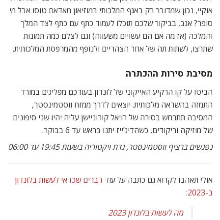
אוקיי, נכון שמדובר רק באגף המלכותי במוזיאון מאדאם טוסו אבל מי
סופר? אגב, בביקור שלכם תוכלו לעמוד כתף עם כתף לצד המלך
והמלכה (אז מה אם הם עשויים משעווה) וגם לצלם כמה תמונות
שתרצו, לשתות תה של אחר הצהריים ולנופף מהמרפסת המלכותית.
מסיבת סירות ההכתרה
הביטו על קו הרקיע האייקוני של לונדון בעודכם מפליגים במורד
התמזה בהשראה מלכותית. יוצאים לדרך ממזח ווסטמינסטר,
המסיבה תתרחש בסירה של רויאל קורוניישן עליה יהיו שני סיפונים
של מוזיקה וריקודים, כשהדיג’ייז יתנו בראש עד 6 בבוקר.
נפגשים ברציף ווסטמינסטר, גדת ויקטוריה בשעות 19:45 עד 06:00
אולי תאהבו לקרוא גם כתבה על עוד
דברים שכדאי לעשות בלונדון
ב-2023
:
מה לעשות בלונדון 2023