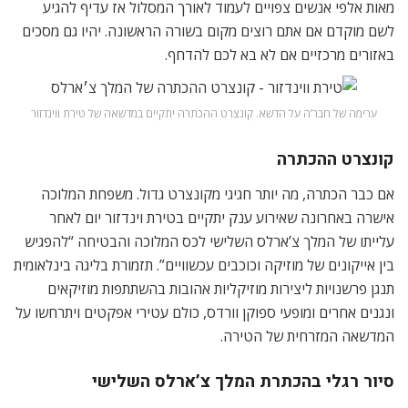
מאות אלפי אנשים צפויים לעמוד לאורך המסלול אז עדיף להגיע
לשם מוקדם אם אתם רוצים מקום בשורה הראשונה. יהיו גם מסכים
באזורים מרכזיים אם לא בא לכם להדחף.
ערימה של חבר’ה על הדשא. קונצרט ההכתרה יתקיים במדשאה של טירת ווינדזור
קונצרט ההכתרה
אם כבר הכתרה, מה יותר חגיגי מקונצרט גדול. משפחת המלוכה
אישרה באחרונה שאירוע ענק יתקיים בטירת וינדזור יום לאחר
עלייתו של המלך צ’ארלס השלישי לכס המלוכה והבטיחה “להפגיש
בין אייקונים של מוזיקה וכוכבים עכשוויים”. תזמורת בליגה בינלאומית
תנגן פרשנויות ליצירות מוזיקליות אהובות בהשתתפות מוזיקאים
ונגנים אחרים ומופעי ספוקן וורדס, כולם עטירי אפקטים ויתרחשו על
המדשאה המזרחית של הטירה.
סיור רגלי בהכתרת המלך צ’ארלס השלישי