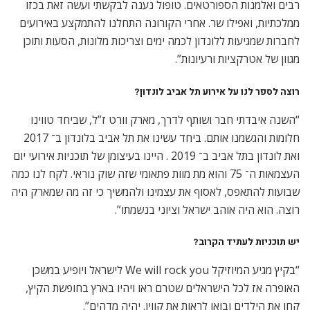
רבים ואלמנות הספורטאים. טופול נענה לבקשתי ועשה זאת בכזו
ממלכתיות, ואפילו שר. אחרי הקורונה התחלנו להתמקצע באירועים
לחברות שמגיעות ללונדון לכמה ימים וצריכות מלונות, הסעות ותוכן
מגוון של אטרקציות ורעיונות”.
רוצה לספר לנו על אירוע תל אביב לונדון
?
“השנה איבדתי חבר ושותף לדרך, מארק וורט ז”ל, שביחד טווינו
חלומות והגשמנו אותם. ביחד עשינו את תל אביב בלונדון ב־ 2017
ואת לונדון בתל אביב ב־ 2019 . היינו בעיצומן של תוכניות אירועי יום
העצמאות ה־ 75 והוא מת מוות פתאומי שזה שוק נוראי. לקח לנו כמה
שבועות להתאפס, לאסוף את עצמינו ולהמשיך כי זה מה שמארק היה
רוצה. הוא היה אוהב ישראל וציוני בנשמתו”.
יש תוכניות לעתיד הקרוב
?
“בקיץ מגיע המיוזיקל We will rock you לישראל ויופיע במשכן
האופרה אז לכל הישראלים שטרם ראו ויהיו בארץ בחופשת הקיץ,
קחו את הילדים ובואו לראות את קווין. יהיה מדהים”.