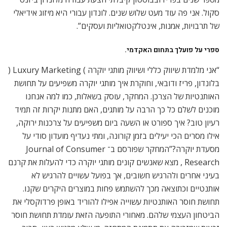
סקול. אני פה עוד מעט שלוש שנים. לונדון עבורי היא מיזוג אידיאלי
של תרבויות, אמנות, אינטלקטואליות ועסקים”.
ספרי על פועלך בתחום האקדמי
.
“אני מלמדת שיווק כללי ושיווק מותגי יוקרה ) Luxury Marketing (
בלונדון, פריז ודובאי, וחוקרת איך מותגי יוקרה משפיעים על תחושת
האותנטיות של הצרכן. המחקר, עוסק בשאלות, כמו למה אנחנו
מוכנים לשלם כל כך הרבה על מותגים, האם מתנות יקרות זה תמיד
רעיון טוב? איך ספורט או השעה ביום משפיעים על צרכנות ירוקה,
אילו מסרים הכי יעילים בזמן קורונה, ומתי נעדיף מועדון סודי על
מסעדת יוקרה?”המחקר שפורסם ב־ Journal of Consumer
Research , מצא שאנשים קונים מותגי יוקרה כדי להעלות את קרנם
בעיני אחרים ולהרגיש חשובים, אך בפועל עשויים להרגיש לא
אותנטיים וכתוצאה מכך להשתמש פחות במוצרים היקרים שקנו.
תחושת חוסר האותנטיות עשוייה אפילו להוריד באופן פרדוקסלי את
הביטחון העצמי שלהם. מאחורי התופעה הזאת עומדת תחושת חוסר