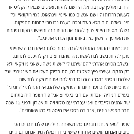
היה בו אולפן קטן בגראג’. היו שם להקות ואמנים שבאו להקליט או
לעשות חזרות והיו שם אנשים כמו איימי ווינהאוס, ג’מי רוקוואיי וכל
מיני כאלה. היה מלא באזז וככה בעצם נכנסתי לתחום ההפקות.
בשלב מסוים הייתי צריך לעזוב את הבית הזה וחיפשתי מקום ופתחתי
את האולפן הראשון כאן. באותו זמן הכרתי את יניב”.
יניב: “אחרי התואר התחלתי לעבוד בתור כלום באיזו חברה שהייתי
מוכן לנקות בשבילם ולעשות מה שהם רוצים רק להיכנס לתחום,
ובשלב מסוים אמרתי להם שיתנו לי לעשות משהו, שאני מוזיקאי ולא
רק מנקה. עשיתי פיץ’ לאל ג’זירה, הם בדיוק העלו את האינטרנשיונל
שלהם וזיכיתי במכרז הזה וכתבתי להם את המוזיקה לחדשות
המרכזיות שלהם ועד היום זו המוזיקה שלהם. אז התחלתי להתגלגל
בעולם המדיה ועבדתי עם הבי.בי.סי וצ’אנל פור ועופר היה בתחום
של אמנים ולייבלים ואני עבדתי עם טלוויזיה ותיאטרון ולפני 12 שנה
חבר הפגיש בינינו, אנד דה רסט איז היסטורי כמו שאומרים”.
עופר: “מאז אנחנו חברים כמו משפחה. הילדים שלנו חברים הכי
טובים ואנחנו עושים ארוחות שישי ביחד וכאלה מין. אנחנו גם גרים