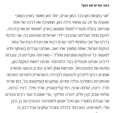
כמה שנים את כאן
?
“אני נמצאת כאן כבר המון שנים, יותר כאן מאשר בארץ כשאני
חושבת על זה. גם אחותי הילה כאן, ממשיכה את דרכה של אימי
שהייתה בעלת סטודיו למחול משגשג בארץ. לאחותי יש את קידנזה,
להקת מחול מצליחה שהרבה ילדי ישראלים מופיעים בה. אני הלכתי
בדרכו של אבי ופתחתי לפני שנים רבות את חברת הבת של צמח
הפקות ישראל, אותה ממשיך אחי יואב, ואנחנו עובדים בשיתוף מלא.
למעשה כל ההפקות שמגיעות מחו”ל – מאירופה ומבריטניה, עוברות
דרכינו. אנחנו מטפלים בצד הלוגיסטי. אנחנו רואות הפקות כאן,
מזהות את הפוטנציאל, ומביאות אותן לארץ. כמו כן הבאנו מהארץ
אומנים רבים ללונדון להופעות לקהילה הישראלית ולאירועי התרמה
שהתקיימו בממלכה וכללו זמרים, שחקנים קומיקאים וכו’, כמו שרית
חדד, ריטה, שלמה ארצי, רמי קליינשטיין, אדיר מילר, דוויד ברוזה,
שלומי שבת, קרן פלס, יהודה פוליקר, עדי אשכנזי ועוד רבים וטובים.
אני עובדת במשרד עם מיכל אגמון ולאחרונה הצטרף גם בן, הבן
שלי, לשורותינו. הוא למד כלכלה ומנהל עסקים אבל דבק בו