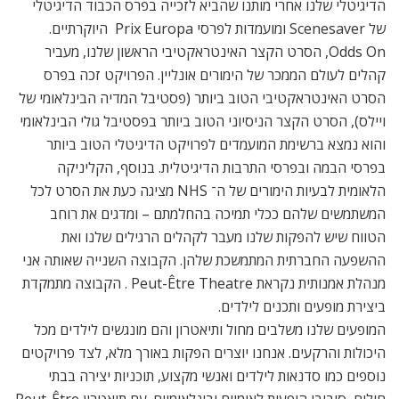
הדיגיטלי שלנו אחרי מותנו שהביא לזכייה בפרס הכבוד הדיגיטלי
של Scenesaver ומועמדות לפרסי Prix Europa היוקרתיים.
Odds On, הסרט הקצר האינטראקטיבי הראשון שלנו, מעביר
קהלים לעולם הממכר של הימורים אונליין. הפרויקט זכה בפרס
הסרט האינטראקטיבי הטוב ביותר (פסטיבל המדיה הבינלאומי של
ויילס), הסרט הקצר הניסיוני הטוב ביותר בפסטיבל גולי הבינלאומי
והוא נמצא ברשימת המועמדים לפרויקט הדיגיטלי הטוב ביותר
בפרסי הבמה ובפרסי התרבות הדיגיטלית. בנוסף, הקליניקה
הלאומית לבעיות הימורים של ה־ NHS מציגה כעת את הסרט לכל
המשתמשים שלהם ככלי תמיכה בהחלמתם – ומדגים את רוחב
הטווח שיש להפקות שלנו מעבר לקהלים הרגילים שלנו ואת
ההשפעה החברתית המתמשכת שלהן. הקבוצה השנייה שאותה אני
מנהלת אמנותית נקראת Peut-Être Theatre . הקבוצה מתמקדת
ביצירת מופעים ותכנים לילדים.
המופעים שלנו משלבים מחול ותיאטרון והם מונגשים לילדים מכל
היכולות והרקעים. אנחנו יוצרים הפקות באורך מלא, לצד פרויקטים
נוספים כמו סדנאות לילדים ואנשי מקצוע, תוכניות יצירה בבתי