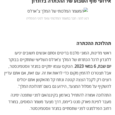
אירועי סוף השבוע של ההכתרה בלונדון
רגע לפני. חבר במשמר המלכותי צועד לפני הפמליה
תהלוכת ההכתרה
ראשי מדינות, המוני סלבס בריטים וסתם אנשים חשובים יגיעו
ללונדון לרגל הכתרתו של המלך צ’ארלס השלישי שתתקיים בבוקר
יום שבת, 6 במאי 2023
. הטקס עצמו יתקיים במנזר ווסטמינסטר,
אבל תצטרכו להזמין מקום כדי לראות את זה. עם זאת, אם אתם עדיין
רוצים רק לקבל הצצה קטנה ונתח קל מהאקשן אתם יכולים
להשקיף על מסלול המצעד, הידוע גם בשם ‘תהלוכת המלך’.
התהלוכה אמורה להתחיל בארמון בקינגהאם לפני שתפנה ימינה
מעבר לפינת פארק סנט ג’יימס, דרך מצעד משמר הסוסים, במורד
רחוב הפרלמנט לפני שתסתיים במנזר ווסטמינסטר.