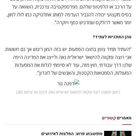
על הרכב או הלפטופ שלהם. מפרספקטיבה צרכנית, השוואה על
בסיס מקצועי יכולה להגביר העדפה למותג אתלטיקה כמו לולו למון,
יותר מאשר לרולקס שמדגיש כסף ויוקרה”.
מהן התוכניות לעתיד
?
“העתיד תמיד צופן בחובו הפתעות. יש בזה המון ריגוש אך גם חששות.
אני רוצה ומקווה להישאר ישראלית גאה ולייצג את המדינה היפה
שלנו דרך עבודתי. חוץ מזה, עוד לא סיימתי לגלות את המסעדות
המעולות, הסמטאות הקטנות, והאנשים של לונדון”.
כיתוב תמונה: רוצה ומקווה להישאר ישראלית גאה. דפנה גור צילום: LBS
מאמרים
קשורים
סופשבוע פרוע: המלצות לאירועים