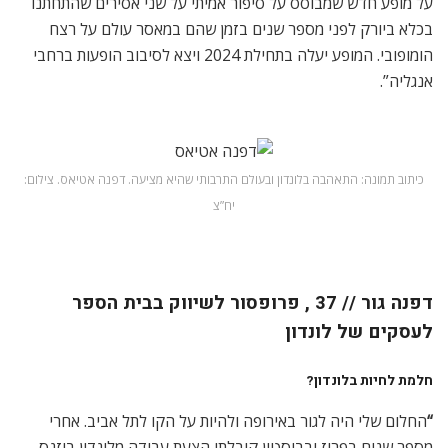
על מופע חדש שמבוסס על סיפור אמיתי על שני אסירים שהתחתנו
בכלא ביורק לפני מספר שנים בזמן שהם במאסר עולם על רצח
הומופובי. המופע יעלה בתחילת 2024 ויצא לסיבוב הופעות ברחבי
אנגליה”.
כיתוב תמונה: התאהבה בלונדון ובעולם התרבותי שהיא מציעה. דפנה אטיאס. צילום:
יח”צ
דפנה גור //
37 , פרופסור לשיווק בבית הספר
לעסקים של לונדון
חלמת לחיות בלונדון
?
“
החלום שלי היה לגור באירופה ולהיות על הקו לתל אביב. אחרי
מספר שנים בפריז ובבוסטון קיבלתי הצעת עבודה מלונדון ביזנס