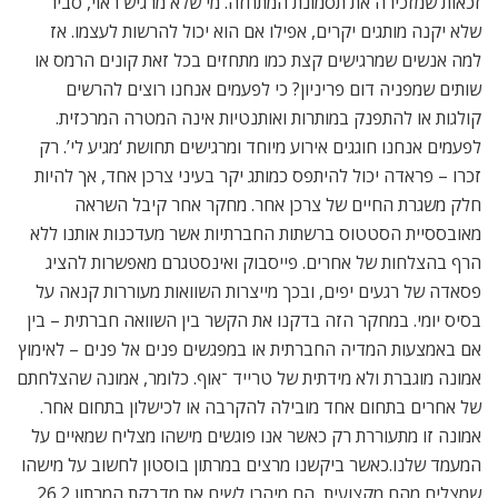
זכאות שמזכירה את תסמונת המתחזה. מי שלא מרגיש ראוי, סביר
שלא יקנה מותגים יקרים, אפילו אם הוא יכול להרשות לעצמו. אז
למה אנשים שמרגישים קצת כמו מתחזים בכל זאת קונים הרמס או
שותים שמפניה דום פריניון? כי לפעמים אנחנו רוצים להרשים
קולגות או להתפנק במותרות ואותנטיות אינה המטרה המרכזית.
לפעמים אנחנו חוגגים אירוע מיוחד ומרגישים תחושת ‘מגיע לי’. רק
זכרו – פראדה יכול להיתפס כמותג יקר בעיני צרכן אחד, אך להיות
חלק משגרת החיים של צרכן אחר. מחקר אחר קיבל השראה
מאובססיית הסטטוס ברשתות החברתיות אשר מעדכנות אותנו ללא
הרף בהצלחות של אחרים. פייסבוק ואינסטגרם מאפשרות להציג
פסאדה של רגעים יפים, ובכך מייצרות השוואות מעוררות קנאה על
בסיס יומי. במחקר הזה בדקנו את הקשר בין השוואה חברתית – בין
אם באמצעות המדיה החברתית או במפגשים פנים אל פנים – לאימוץ
אמונה מוגברת ולא מידתית של טרייד ־אוף. כלומר, אמונה שהצלחתם
של אחרים בתחום אחד מובילה להקרבה או לכישלון בתחום אחר.
אמונה זו מתעוררת רק כאשר אנו פוגשים מישהו מצליח שמאיים על
המעמד שלנו.כאשר ביקשנו מרצים במרתון בוסטון לחשוב על מישהו
שמצליח מהם מקצועית, הם מיהרו לשים את מדבקת המרתון 26.2