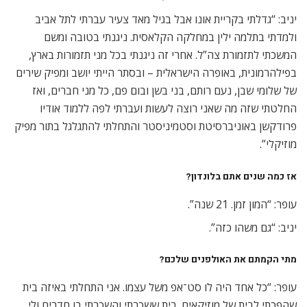
יניב: “גדלתי בקריית אונו אבל בגיל מאד צעיר עברתי לתל אביב
ולמדתי בתלמה ילין במחלקה הקלאסית. ניגנתי בטובה ומשם
המשכתי לתזמורת צה”ל. אחרי זה ניגנתי בכל מני תזמורות בארץ,
בפילהרמונית, באופרה הישראלית – ובסתר הייתי יושב ומפיק שירים
של שלומי שבן, נעם רותם, בני בשן ובום פם, כל מני חברים, ואז
החלטתי שזה מה שאני רוצה לעשות ועברתי לפה ללמוד אודיו
פרודקשן באוניברסיטת וסטמיניסטר והתחלתי להתגלגל בתור מפיק
מוזיקלי”.
אז כמה שנים אתם בלונדון
?
עופר: “המון זמן. 21 שנה”.
יניב: “גם משהו כזה”.
מתי הקמתם את האולפנים שלכם
?
עופר: “כל אחד היה לו סט־אפ משל עצמו. אני התחלתי באיזה בית
שהפכתי לבית של מוזיקאים. בית ששכרתי והשכרתי בו חדרים ולי