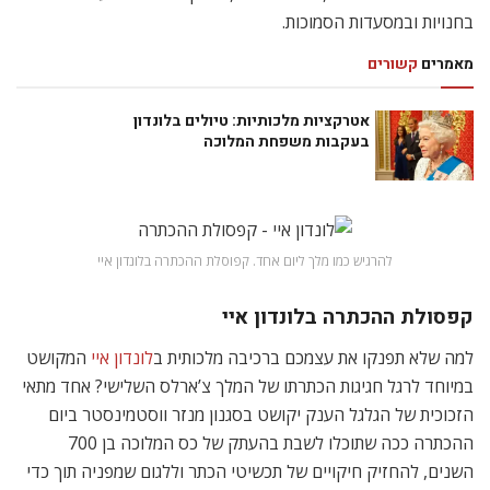
בחנויות ובמסעדות הסמוכות.
מאמרים
קשורים
אטרקציות מלכותיות: טיולים בלונדון
בעקבות משפחת המלוכה
להרגיש כמו מלך ליום אחד. קפוסלת ההכתרה בלונדון איי
קפסולת ההכתרה בלונדון איי
למה שלא תפנקו את עצמכם ברכיבה מלכותית ב
לונדון איי
המקושט
במיוחד לרגל חגיגות הכתרתו של המלך צ’ארלס השלישי? אחד מתאי
הזכוכית של הגלגל הענק יקושט בסגנון מנזר ווסטמינסטר ביום
ההכתרה ככה שתוכלו לשבת בהעתק של כס המלוכה בן 700
השנים, להחזיק חיקויים של תכשיטי הכתר וללגום שמפניה תוך כדי