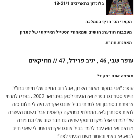
בלונדון בתאריכים 18-21/1
הקארי הכי חריף בממלכה
מעצבות תודעה: הנשים שמאחורי הסטייל האייקוני של לונדון
האמנות חוזרת
עופר שבי, 46 , יניב פרידל, 47 //
מוזיקאים
מאיפה אתם במקור
?
עופר: “אני במקור מאזור השרון, אבל רוב החיים שלי חייתי בחו”ל.
הייתי סטודנט בפריז ואז הגעתי לכאן בפברואר 2002 . בפריז למדתי
צרפתית בסורבון ואז למדתי בביל אוונס אקדמי. היה לי חלום כזה
להיות פסנתרן ג’אז. התחלתי במוזיקה קלאסית אבל בשנות העשרה
שלי למדתי אצל מיקו נרוסקי שהיה גם חבר טוב שלי וגם מורה
מדהים ואז הוא עבר ללמד בביל אוונס אקדמי ואמר לי שאני חייב
לבוא. אז באתי וכאמור משם הגעתי לפה”.